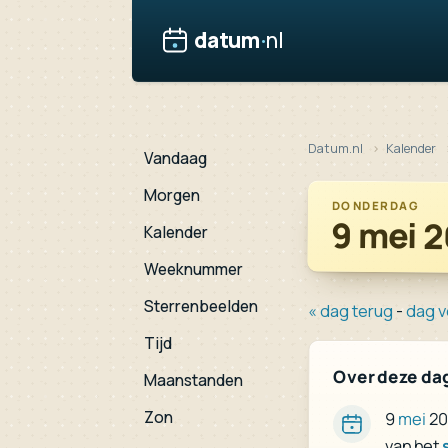
datum
·
nl
Datum.nl
Kalender
Vandaag
Morgen
DONDERDAG
9 mei 
Kalender
Weeknummer
Sterrenbeelden
« dag terug
-
dag v
Tijd
Over deze da
Maanstanden
Zon
9
mei
20
van het