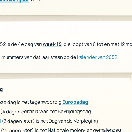
, die loopt van 6 tot en met 12 m
week 19
52 is de 4e dag van
.
kalender van 2052
eknummers van dat jaar staan op de
ag
!
Europadag
ze dag is het tegenwoordig
(4 dagen eerder) was het Bevrijdingsdag
(3 dagen later) is het Dag van de Verpleging
i
(2 dagen later) is het Nationale molen- en gemalendag
i