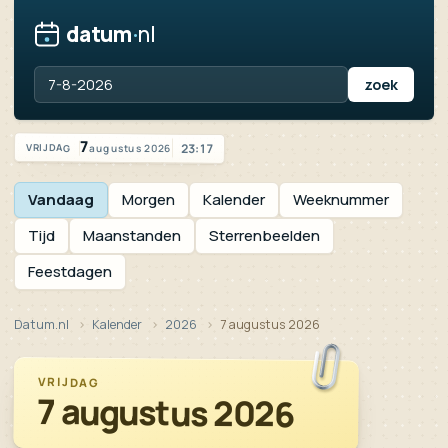
datum
·
nl
Vandaag is het vrijdag 7 augustus 2026
7
23:17
augustus 2026
VRIJDAG
Vandaag
Morgen
Kalender
Weeknummer
Tijd
Maanstanden
Sterrenbeelden
Feestdagen
Datum.nl
Kalender
2026
7 augustus 2026
VRIJDAG
7 augustus 2026