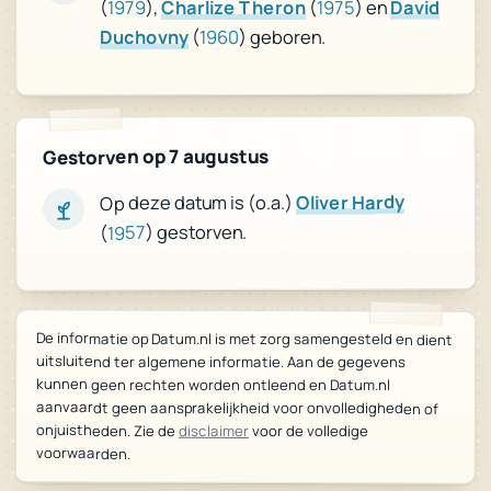
David
) en
1975
(
Charlize Theron
),
1979
(
) geboren.
1960
(
Duchovny
Gestorven op 7 augustus
Oliver Hardy
Op deze datum is (o.a.)
) gestorven.
1957
(
De informatie op Datum.nl is met zorg samengesteld en dient
uitsluitend ter algemene informatie. Aan de gegevens
kunnen geen rechten worden ontleend en Datum.nl
aanvaardt geen aansprakelijkheid voor onvolledigheden of
onjuistheden. Zie de
disclaimer
voor de volledige
voorwaarden.