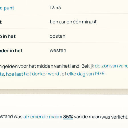
12:53
e punt
tien uur en één minuut
t
oosten
 in het
westen
der in het
de zon van van
n gelden voor het midden van het land. Bekijk
.
elke dag van 1979
of
hoe laat het donker wordt
,
ts
nstand was
afnemende maan
:
86%
van de maan was verlicht