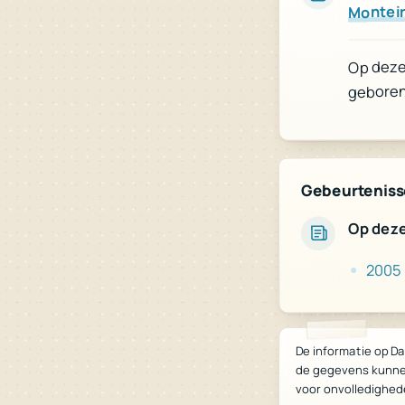
Montei
Op deze 
geboren
Gebeurtenisse
Op dez
2005
De informatie op Da
de gegevens kunne
voor onvolledighed