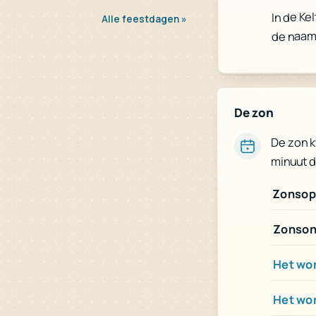
In de Ke
Alle feestdagen »
de naam
De zon
De zon 
minuut d
Zonsop
Zonson
Het wor
Het wo