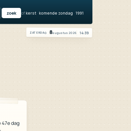
of
kerst
·
komende zondag
·
1991
Vandaag is het zaterdag 8 augustus 2026
8
14:39
augustus 2026
ZATERDAG
e 47e dag
r