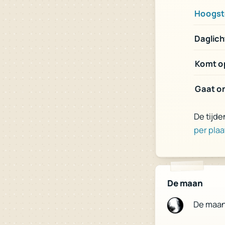
Hoogst
Daglich
Komt op
Gaat on
De tijde
per plaa
De maan
De maa