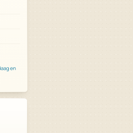
daag en
.