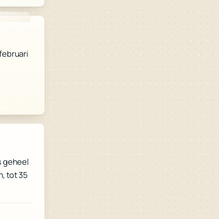
 februari
s geheel
, tot 35