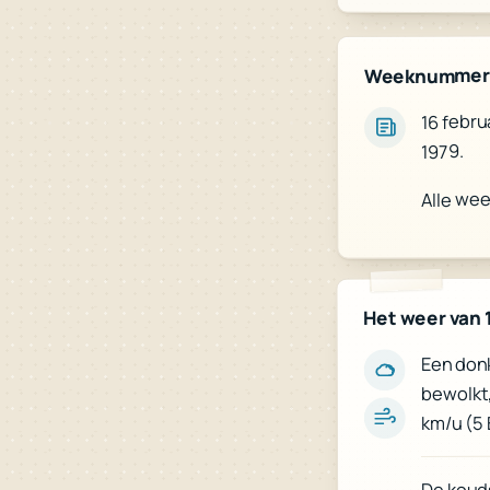
Weeknummer
16 febru
1979.
Alle we
Het weer van 
Een donk
bewolkt,
km/u (5 
De kouds