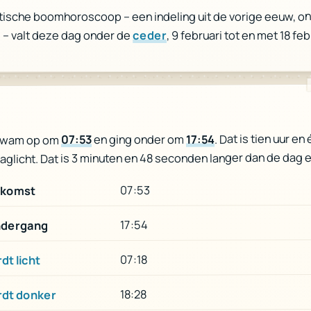
ltische boomhoroscoop – een indeling uit de vorige eeuw, o
, 9 februari tot en met 18 feb
ceder
 – valt deze dag onder de
. Dat is tien uur en
17:54
en ging onder om
07:53
kwam op om
aglicht. Dat is 3 minuten en 48 seconden langer dan de dag e
07:53
komst
17:54
dergang
07:18
dt licht
18:28
rdt donker