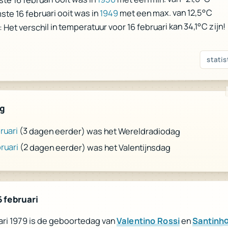
met een max. van 12,5°C
1949
te 16 februari ooit was in
 Het verschil in temperatuur voor 16 februari kan 34,1°C zijn!
statis
ag
ruari
(3 dagen eerder) was het Wereldradiodag
ruari
(2 dagen eerder) was het Valentijnsdag
 februari
Santinh
en
Valentino Rossi
ari 1979 is de geboortedag van