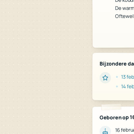
De warms
Oftewel:
Bijzondere d
13 feb
14 feb
Geboren op 16
16 febru