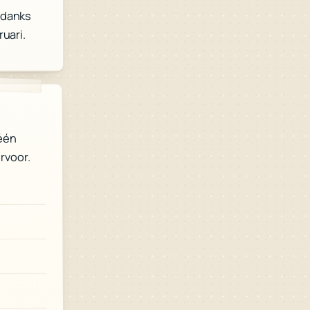
ndanks
ruari.
 één
rvoor.