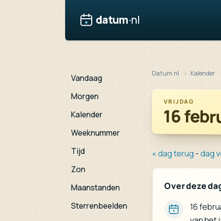
datum
·
nl
Datum.nl
Kalender
Vandaag
Morgen
VRIJDAG
16 febr
Kalender
Weeknummer
Tijd
« dag terug
-
dag v
Zon
Over deze da
Maanstanden
Sterrenbeelden
16 febru
van het 