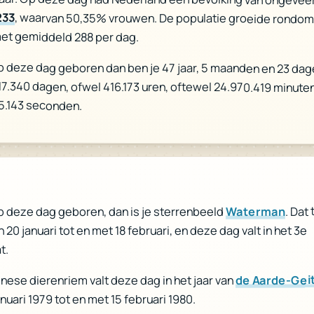
233
, waarvan 50,35% vrouwen. De populatie groeide rondo
et gemiddeld 288 per dag.
p deze dag geboren dan ben je 47 jaar, 5 maanden en 23 dag
 17.340 dagen, ofwel 416.173 uren, oftewel 24.970.419 minuten
5.143 seconden.
. Dat
Waterman
p deze dag geboren, dan is je sterrenbeeld
n 20 januari tot en met 18 februari, en deze dag valt in het 3e
t.
de Aarde-Gei
inese dierenriem valt deze dag in het jaar van
anuari 1979 tot en met 15 februari 1980.