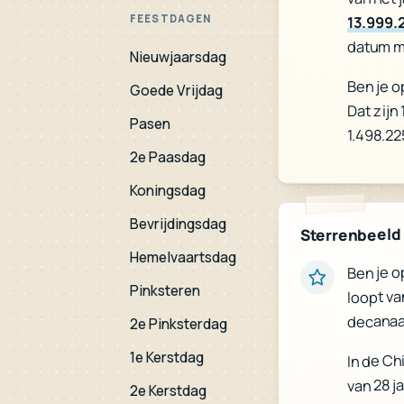
FEESTDAGEN
13.999.
datum m
Nieuwjaarsdag
Ben je o
Dat zijn
Goede Vrijdag
Pasen
1.498.22
2e Paasdag
Koningsdag
Bevrijdingsdag
Sterrenbeeld
Hemelvaartsdag
Ben je o
Pinksteren
loopt va
decanaa
2e Pinksterdag
1e Kerstdag
In de Ch
van 28 j
2e Kerstdag