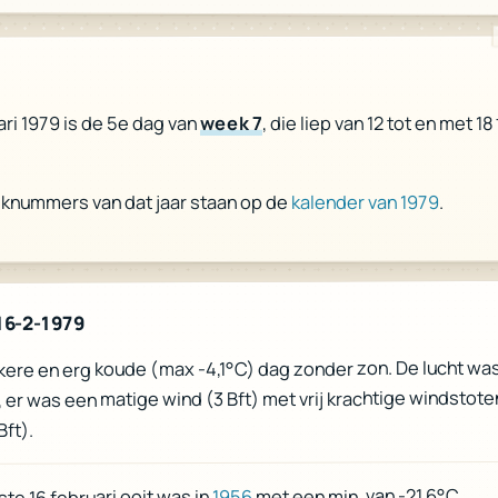
, die liep van 12 tot en met 18
week 7
ari 1979 is de 5e dag van
.
kalender van 1979
eknummers van dat jaar staan op de
16-2-1979
ere en erg koude (max -4,1°C) dag zonder zon. De lucht wa
 er was een matige wind (3 Bft) met vrij krachtige windstoten
Bft).
met een min. van -21,6°C
1956
te 16 februari ooit was in