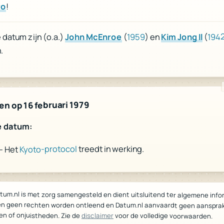
!
ro
194
(
Kim Jong Il
) en
1959
(
John McEnroe
datum zijn (o.a.)
.
n op 16 februari 1979
e datum:
treedt in werking.
Kyoto-protocol
- Het
tum.nl is met zorg samengesteld en dient uitsluitend ter algemene info
n geen rechten worden ontleend en Datum.nl aanvaardt geen aanspra
en of onjuistheden. Zie de
disclaimer
voor de volledige voorwaarden.