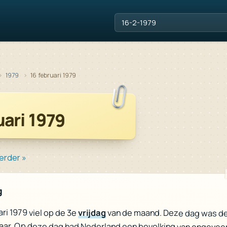
1979
16 februari 1979
uari 1979
erder »
g
ari 1979 viel op de 3e
vrijdag
van de maand. Deze dag was d
jaar. Op deze dag had Nederland een bevolking van ongevee