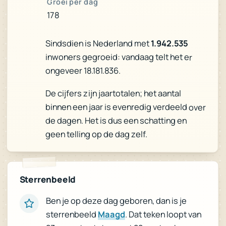
Groei per dag
178
Sindsdien is Nederland met
1.942.535
inwoners gegroeid: vandaag telt het er
ongeveer 18.181.836.
De cijfers zijn jaartotalen; het aantal
binnen een jaar is evenredig verdeeld over
de dagen. Het is dus een schatting en
geen telling op de dag zelf.
Sterrenbeeld
Ben je op deze dag geboren, dan is je
. Dat teken loopt van
Maagd
sterrenbeeld