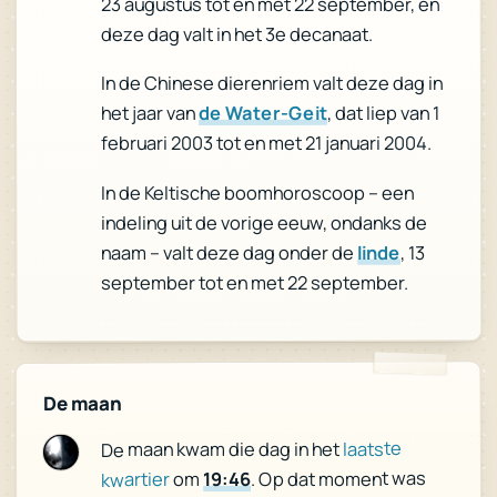
23 augustus tot en met 22 september, en
deze dag valt in het 3e decanaat.
In de Chinese dierenriem valt deze dag in
, dat liep van 1
de Water-Geit
het jaar van
februari 2003 tot en met 21 januari 2004.
In de Keltische boomhoroscoop – een
indeling uit de vorige eeuw, ondanks de
, 13
linde
naam – valt deze dag onder de
september tot en met 22 september.
De maan
laatste
De maan kwam die dag in het
. Op dat moment was
19:46
om
kwartier