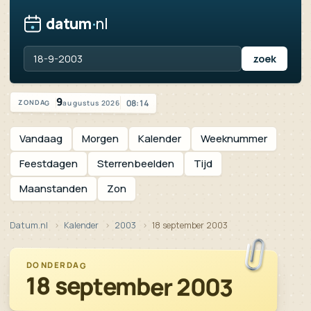
datum
·
nl
Vandaag is het zondag 9 augustus 2026
9
08:14
augustus 2026
ZONDAG
Vandaag
Morgen
Kalender
Weeknummer
Feestdagen
Sterrenbeelden
Tijd
Maanstanden
Zon
Datum.nl
Kalender
2003
18 september 2003
DONDERDAG
18 september 2003