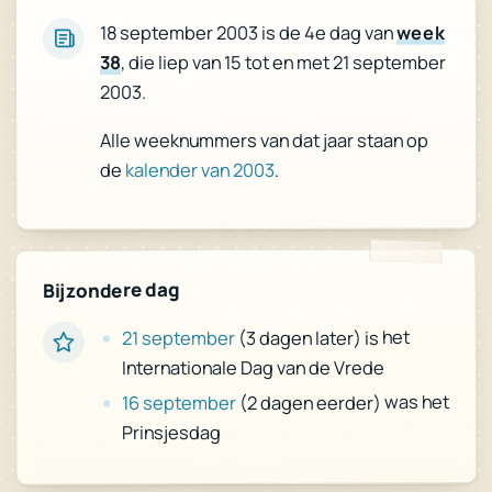
week
18 september 2003 is de 4e dag van
, die liep van 15 tot en met 21 september
38
2003.
Alle weeknummers van dat jaar staan op
.
kalender van 2003
de
Bijzondere dag
(3 dagen later) is het
21 september
Internationale Dag van de Vrede
(2 dagen eerder) was het
16 september
Prinsjesdag