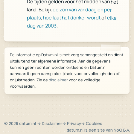
De tijden gelden voor het midden van het
land. Bekijk
de zon van vandaag en per
plaats
,
hoe laat het donker wordt
of
elke
dag van 2003
.
De informatie op Datum.nl is met zorg samengesteld en dient
uitsluitend ter algemene informatie. Aan de gegevens
kunnen geen rechten worden ontleend en Datum.nl
aanvaardt geen aansprakelijkheid voor onvolledigheden of
voor de volledige
disclaimer
onjuistheden. Zie de
voorwaarden.
© 2026 datum.nl
→ Disclaimer
→ Privacy
→ Cookies
datum.nl is een site van
NoQ B.V.