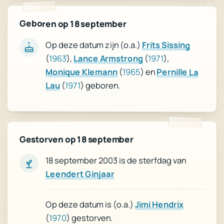
Geboren op 18 september
Op deze datum zijn (o.a.)
Frits Sissing
(
1963
),
Lance Armstrong
(
1971
),
Monique Klemann
(
1965
) en
Pernille La
Lau
(
1971
) geboren.
Gestorven op 18 september
18 september 2003 is de sterfdag van
Leendert Ginjaar
Jimi Hendrix
Op deze datum is (o.a.)
) gestorven.
1970
(