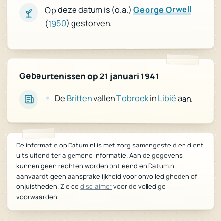
George Orwell
Op deze datum is (o.a.)
) gestorven.
1950
(
Gebeurtenissen op 21 januari 1941
De
Britten
vallen
Tobroek
in
Libië
aan.
De informatie op Datum.nl is met zorg samengesteld en dient
uitsluitend ter algemene informatie. Aan de gegevens
kunnen geen rechten worden ontleend en Datum.nl
aanvaardt geen aansprakelijkheid voor onvolledigheden of
voor de volledige
disclaimer
onjuistheden. Zie de
voorwaarden.