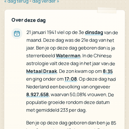
« dag terug
-
dag verder »
Over deze dag
21 januari 1941 viel op de 3e
dinsdag
van de
maand. Deze dag was de 21e dag van het
jaar. Ben je op deze dag geboren dan is je
sterrenbeeld
Waterman
. In de Chinese
astrologie valt deze dag in het jaar van de
Metaal Draak
. De zon kwam op om
8:35
en ging onder om
17:08
. Op deze dag had
Nederland een bevolking van ongeveer
8.927.658
, waarvan 50,08% vrouwen. De
populatie groeide rondom deze datum
met gemiddeld 233 per dag.
Ben je op deze dag geboren dan ben je 85