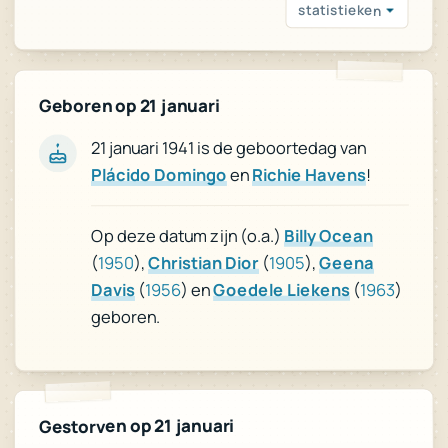
statistieken
Geboren op 21 januari
21 januari 1941 is de geboortedag van
!
Richie Havens
en
Plácido Domingo
Billy Ocean
Op deze datum zijn (o.a.)
Geena
),
1905
(
Christian Dior
),
1950
(
)
1963
(
Goedele Liekens
) en
1956
(
Davis
geboren.
Gestorven op 21 januari