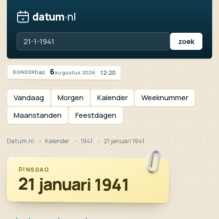
datum
·
nl
Vandaag is het donderdag 6 augustus 2026
6
12:20
augustus 2026
DONDERDAG
Vandaag
Morgen
Kalender
Weeknummer
Maanstanden
Feestdagen
Datum.nl
Kalender
1941
21 januari 1941
DINSDAG
21 januari 1941