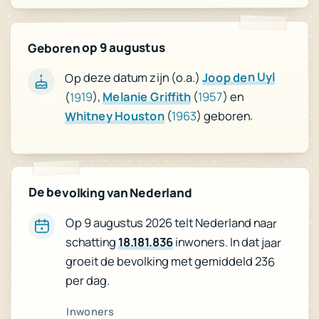
Geboren op 9 augustus
Joop den Uyl
Op deze datum zijn (o.a.)
) en
1957
(
Melanie Griffith
),
1919
(
) geboren.
1963
(
Whitney Houston
De bevolking van Nederland
Op 9 augustus 2026 telt Nederland naar
schatting
18.181.836
inwoners. In dat jaar
groeit de bevolking met gemiddeld 236
per dag.
Inwoners