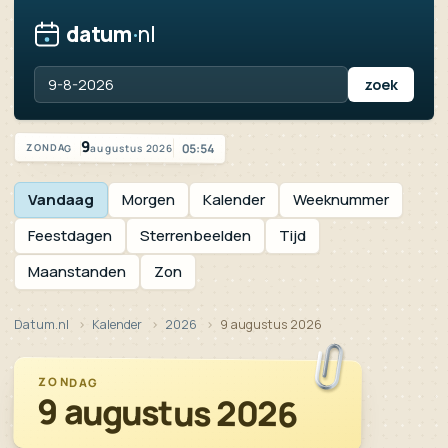
datum
·
nl
Vandaag is het zondag 9 augustus 2026
9
05:54
augustus 2026
ZONDAG
Vandaag
Morgen
Kalender
Weeknummer
Feestdagen
Sterrenbeelden
Tijd
Maanstanden
Zon
Datum.nl
Kalender
2026
9 augustus 2026
ZONDAG
9 augustus 2026