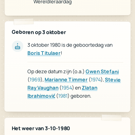
Wereldleraardag
Geboren op 3 oktober
3 oktober 1980 is de geboortedag van
Boris Titulaer
!
Op deze datum zijn (o.a.)
Gwen Stefani
(
1969
),
Marianne Timmer
(
1974
),
Stevie
Ray Vaughan
(
1954
) en
Zlatan
Ibrahimović
(
1981
) geboren.
Het weer van 3-10-1980