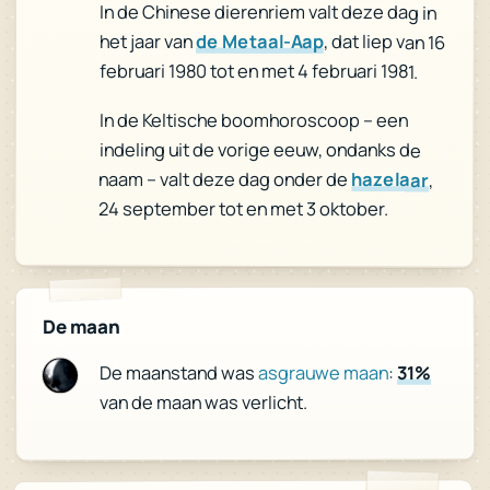
In de Chinese dierenriem valt deze dag in
het jaar van
de Metaal-Aap
, dat liep van 16
februari 1980 tot en met 4 februari 1981.
In de Keltische boomhoroscoop – een
indeling uit de vorige eeuw, ondanks de
naam – valt deze dag onder de
hazelaar
,
24 september tot en met 3 oktober.
De maan
31%
:
asgrauwe maan
De maanstand was
van de maan was verlicht.