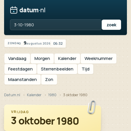
datum
·
nl
Vandaag is het zondag 9 augustus 2026
9
06:32
augustus 2026
ZONDAG
Vandaag
Morgen
Kalender
Weeknummer
Feestdagen
Sterrenbeelden
Tijd
Maanstanden
Zon
Datum.nl
Kalender
1980
3 oktober 1980
VRIJDAG
3 oktober 1980