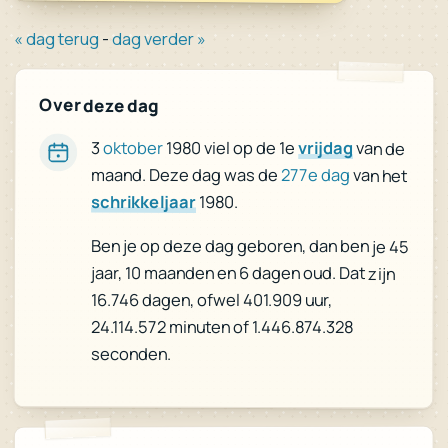
« dag terug
-
dag verder »
Over deze dag
3
oktober
1980 viel op de 1e
vrijdag
van de
maand. Deze dag was de
277e dag
van het
schrikkeljaar
1980.
Ben je op deze dag geboren, dan ben je 45
jaar, 10 maanden en 6 dagen oud. Dat zijn
16.746 dagen, ofwel 401.909 uur,
24.114.572 minuten of 1.446.874.328
seconden.