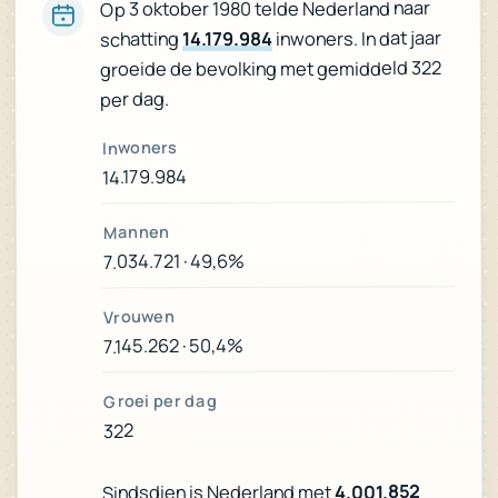
Op 3 oktober 1980 telde Nederland naar
inwoners. In dat jaar
14.179.984
schatting
groeide de bevolking met gemiddeld 322
per dag.
Inwoners
14.179.984
Mannen
7.034.721 · 49,6%
Vrouwen
7.145.262 · 50,4%
Groei per dag
322
4.001.852
Sindsdien is Nederland met