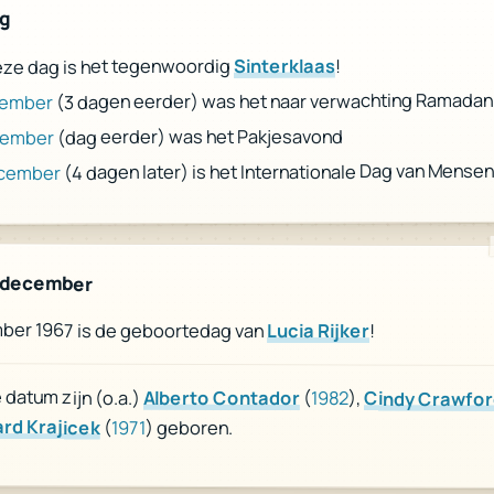
ag
!
Sinterklaas
ze dag is het tegenwoordig
(3 dagen eerder) was het naar verwachting Ramadan
cember
(dag eerder) was het Pakjesavond
cember
(4 dagen later) is het Internationale Dag van Mense
ecember
 december
ber 1967 is de geboortedag van
Lucia Rijker
!
datum zijn (o.a.)
Alberto Contador
(
1982
),
Cindy Crawfor
ard Krajicek
(
1971
) geboren.