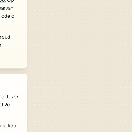
aarvan
iddeld
n oud.
n,
 Dat teken
et 2e
 dat liep