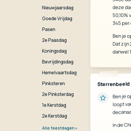
deze da
Nieuwjaarsdag
50,10% 
Goede Vrijdag
345 per 
Pasen
Ben je o
2e Paasdag
Dat zijn
Koningsdag
danwel 
Bevrijdingsdag
Hemelvaartsdag
Pinksteren
Sterrenbeeld
2e Pinksterdag
Ben je o
loopt va
1e Kerstdag
decanaa
2e Kerstdag
In de Ch
Alle feestdagen »