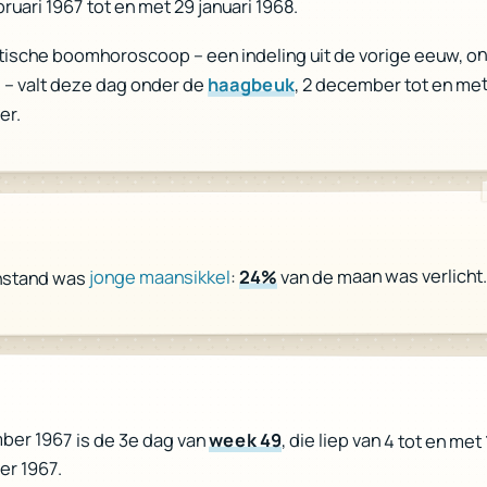
bruari 1967 tot en met 29 januari 1968.
ltische boomhoroscoop – een indeling uit de vorige eeuw, o
, 2 december tot en met
haagbeuk
 – valt deze dag onder de
er.
van de maan was verlicht
24%
:
jonge maansikkel
nstand was
r
ber 1967 is de 3e dag van
week 49
, die liep van 4 tot en met
r 1967.