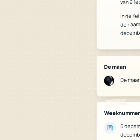
van 9 fe
In de Ke
de naam
decemb
De maan
De maa
Weeknumme
6 decem
decembe