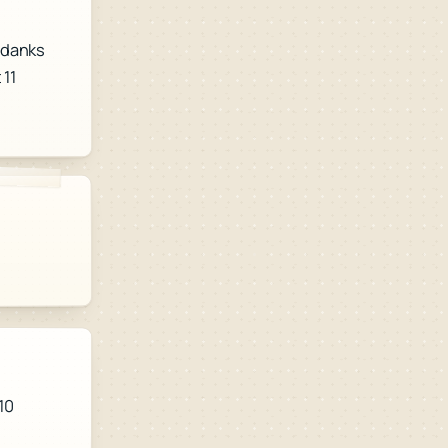
ndanks
 11
.
 10