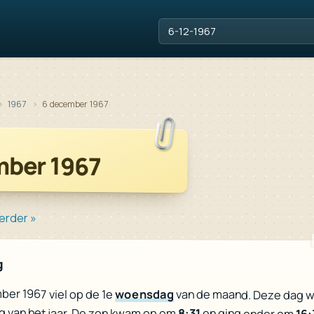
1967
6 december 1967
mber 1967
erder »
g
er 1967 viel op de 1e
woensdag
van de maand. Deze dag 
g van het jaar. De zon kwam op om
8:31
en ging onder om
16