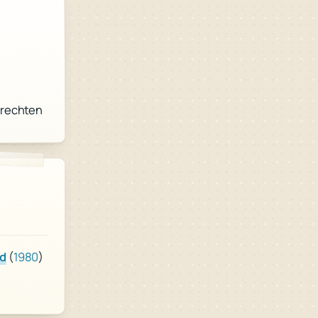
nrechten
d
(
1980
)