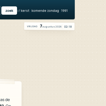
of
kerst
·
komende zondag
·
1991
Vandaag is het vrijdag 7 augustus 2026
7
02:18
augustus 2026
VRIJDAG
was de
:30
. Op