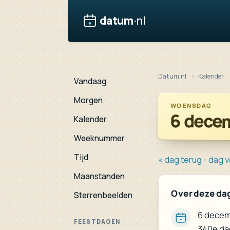
datum
·
nl
Datum.nl
Kalender
Vandaag
Morgen
WOENSDAG
6 dece
Kalender
Weeknummer
Tijd
« dag terug
-
dag v
Maanstanden
Over deze da
Sterrenbeelden
6 decemb
FEESTDAGEN
340e da