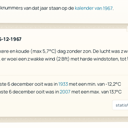
eknummers van dat jaar staan op de
kalender van 1967
.
6-12-1967
kere en koude (max 5,7°C) dag zonder zon. De lucht was zw
 er woei een zwakke wind (2 Bft) met harde windstoten, tot
met een min. van -12,2°C
1933
ste 6 december ooit was in
met een max. van 13,1°C
2007
ste 6 december ooit was in
statis