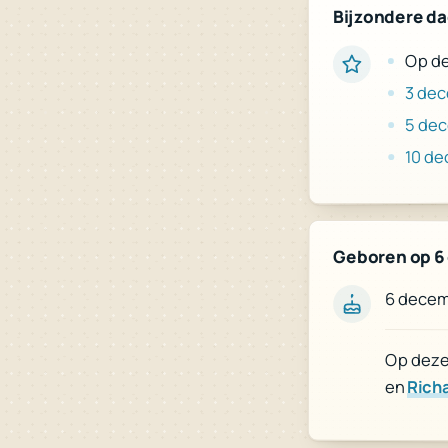
Bijzondere d
Op de
3 de
5 de
10 d
Geboren op 6
6 decem
Op deze 
en
Rich