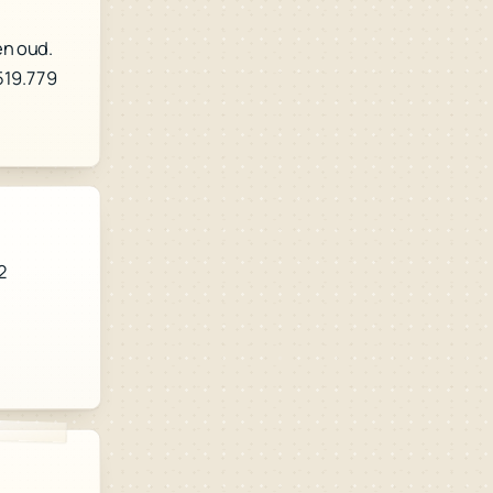
en oud.
.519.779
2