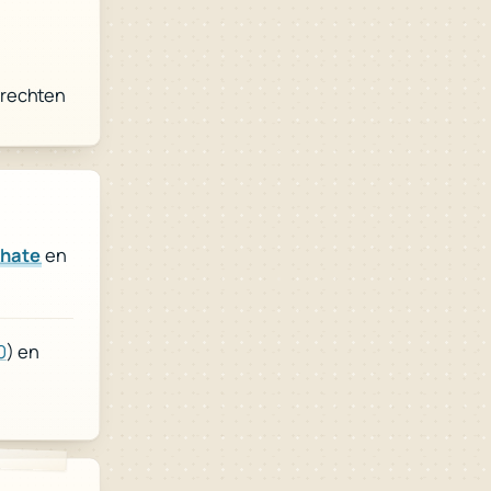
nrechten
Thate
en
0
) en