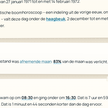
van 27 januari 1971 tot en met 14 februari 1972.
ltische boomhoroscoop – een indeling uit de vorige eeuw, o
, 2 december tot en met
haagbeuk
 – valt deze dag onder de
er.
nstand was
afnemende maan
:
83%
van de maan was verlicht.
. Dat is 7 uur en 
16:30
en ging onder om
08:30
kwam op om
. Dat is 1 minuut en 44 seconden korter dan de dag ervoor.