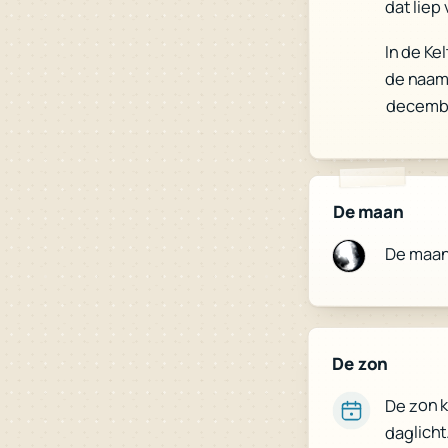
dat liep 
In de Ke
de naam
decemb
De maan
De maa
De zon
De zon 
daglicht