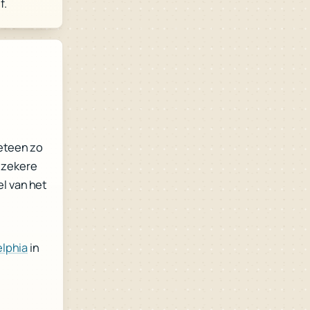
f.
meteen zo
 zekere
l van het
in
elphia