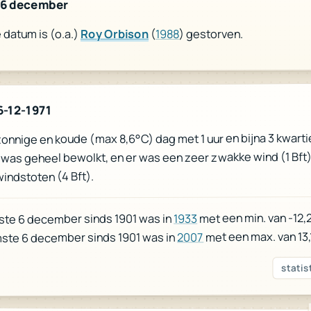
 6 december
) gestorven.
1988
(
Roy Orbison
datum is (o.a.)
6-12-1971
zonnige en koude (max 8,6°C) dag met 1 uur en bijna 3 kwarti
 was geheel bewolkt, en er was een zeer zwakke wind (1 Bft
indstoten (4 Bft).
met een min. van -12,
1933
ste 6 december sinds 1901 was in
met een max. van 13,
2007
ste 6 december sinds 1901 was in
statis