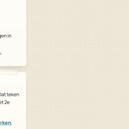
gen in
.
 Dat teken
et 2e
,
arken