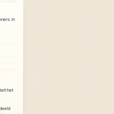
ners. In
elt het
rdeeld