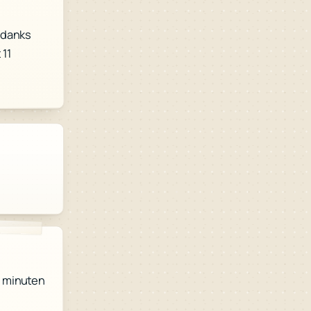
ndanks
 11
59 minuten