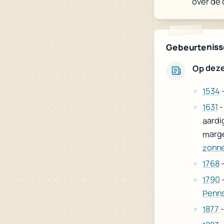
over de 
Gebeurteniss
Op dez
1534
1631
aardi
marge
zonne
-
1768
1790
Penns
1877