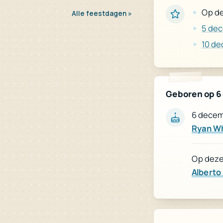
Op de
Alle feestdagen »
5 de
10 d
Geboren op 6
6 decem
Ryan W
Op deze 
Alberto