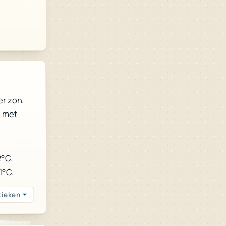
er zon.
) met
2°C.
1°C.
tieken