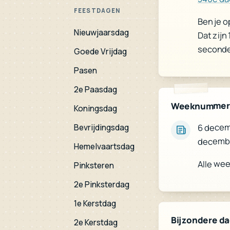
FEESTDAGEN
Ben je o
Nieuwjaarsdag
Dat zijn
seconde
Goede Vrijdag
Pasen
2e Paasdag
Weeknummer
Koningsdag
6 decemb
Bevrijdingsdag
decembe
Hemelvaartsdag
Alle we
Pinksteren
2e Pinksterdag
1e Kerstdag
Bijzondere d
2e Kerstdag