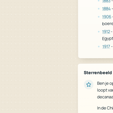
-
1883
-
1884
1906
boer
-
1912
Egyp
-
1917
Sterrenbeeld
Ben je o
loopt va
decanaa
In de Ch