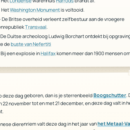
brandt af.
Harrods
warenhuis
Londense
 Het
is voltooid.
Washington Monument
 Het
- De Britse overheid verleent zelfbestuur aan de vroegere
.
Transvaal
enrepubliek
 De Duitse archeoloog Ludwig Borchart ontdekt bij opgravin
buste van Nefertiti
te de
komen meer dan 1900 mensen om
Halifax
 Bij een explosie in
.
Boogschutter
p deze dag geboren, dan is je sterrenbeeld
n 22 november tot en met 21 december, en deze dag valt in h
t.
het Metaal-V
inese dierenriem valt deze dag in het jaar van