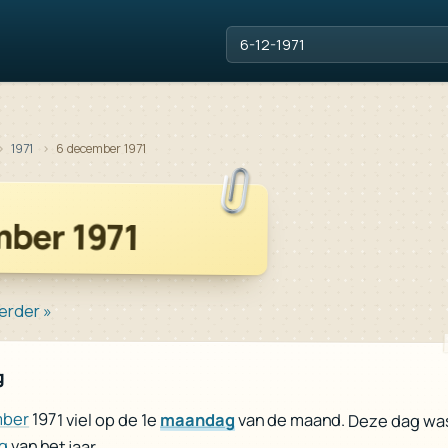
Zoek een datum, jaartal of fe
1971
6 december 1971
mber 1971
erder »
g
ber
1971 viel op de 1e
maandag
van de maand. Deze dag wa
g
van het jaar.