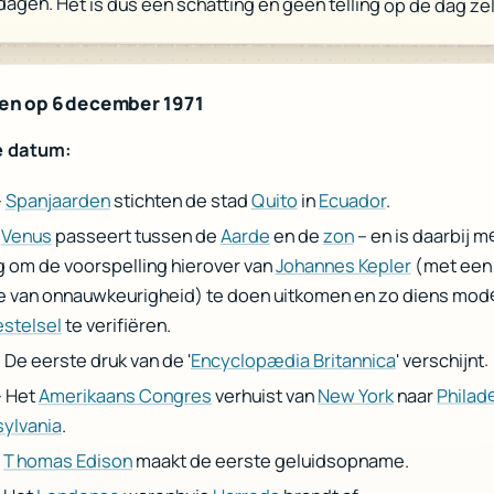
dagen. Het is dus een schatting en geen telling op de dag zel
en op 6 december 1971
e datum:
.
Ecuador
in
Quito
stichten de stad
Spanjaarden
-
– en is daarbij 
zon
en de
Aarde
passeert tussen de
Venus
-
(met een
Johannes Kepler
g om de voorspelling hierover van
 van onnauwkeurigheid) te doen uitkomen en zo diens mode
te verifiëren.
stelsel
' verschijnt.
Encyclopædia Britannica
 De eerste druk van de '
Philad
naar
New York
verhuist van
Amerikaans Congres
- Het
.
ylvania
maakt de eerste geluidsopname.
Thomas Edison
-