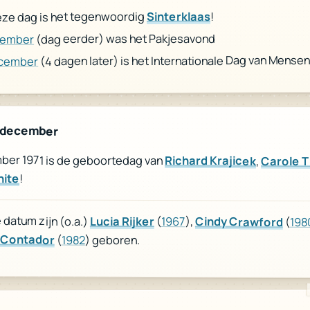
!
Sinterklaas
ze dag is het tegenwoordig
(dag eerder) was het Pakjesavond
cember
(4 dagen later) is het Internationale Dag van Mense
ecember
 december
ber 1971 is de geboortedag van
Richard Krajicek
,
Carole 
hite
!
datum zijn (o.a.)
Lucia Rijker
(
1967
),
Cindy Crawford
(
198
 Contador
(
1982
) geboren.