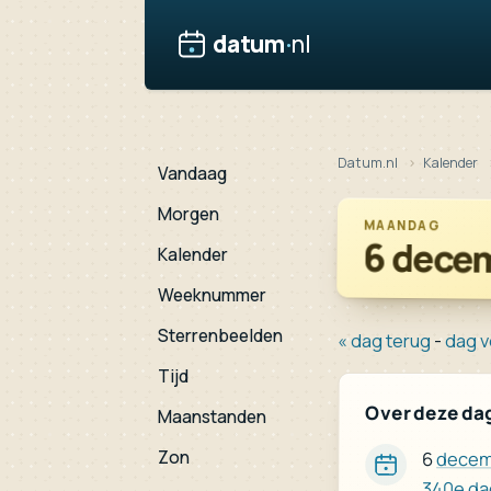
datum
·
nl
Datum.nl
Kalender
Vandaag
Morgen
MAANDAG
6 dece
Kalender
Weeknummer
Sterrenbeelden
« dag terug
-
dag v
Tijd
Over deze da
Maanstanden
Zon
6
decem
340e da