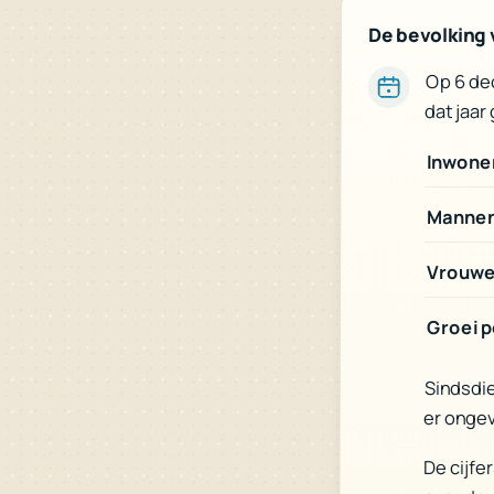
De bevolking
Op 6 de
dat jaar
Inwone
Manne
Vrouw
Groei p
Sindsdi
er ongev
De cijfe