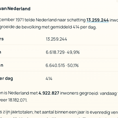
 van Nederland
cember 1971 telde Nederland naar schatting
13.259.244
inwo
 groeide de bevolking met gemiddeld 414 per dag.
rs
13.259.244
n
6.618.729 · 49,9%
en
6.640.515 · 50,1%
er dag
414
en is Nederland met
4.922.827
inwoners gegroeid: vandaag t
eer 18.182.071.
rs zijn jaartotalen; het aantal binnen een jaar is evenredig ve