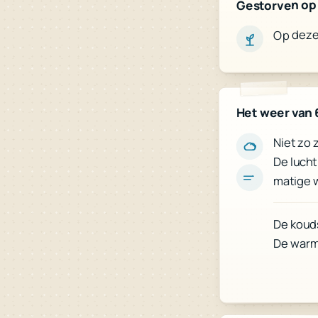
Gestorven op
Op deze 
Het weer van 
Niet zo 
De lucht
matige w
De koud
De warm