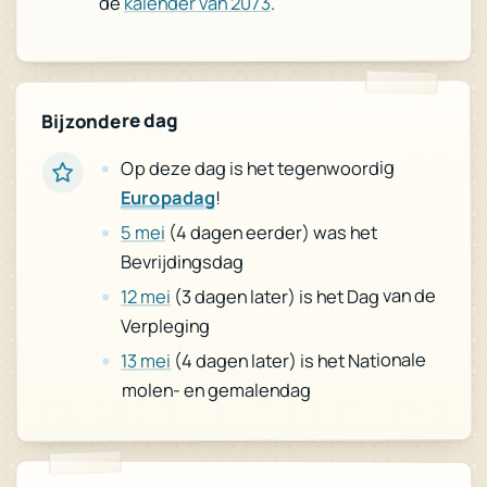
.
kalender van 2073
de
Bijzondere dag
Op deze dag is het tegenwoordig
!
Europadag
(4 dagen eerder) was het
5 mei
Bevrijdingsdag
(3 dagen later) is het Dag van de
12 mei
Verpleging
(4 dagen later) is het Nationale
13 mei
molen- en gemalendag