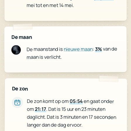
mei tot en met 14 mei.
De maan
van de
3%
:
nieuwe maan
De maanstand is
maan is verlicht.
De zon
De zon komt op om
05:54
en gaat onder
om
21:17
. Dat is 15 uur en 23 minuten
daglicht. Dat is 3 minuten en 17 seconden
langer dan de dag ervoor.