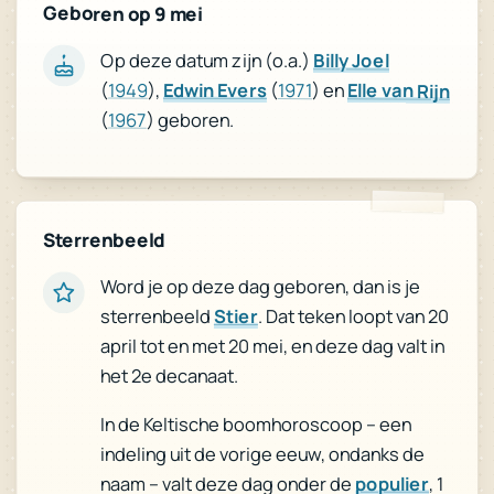
Geboren op 9 mei
Op deze datum zijn (o.a.)
Billy Joel
(
1949
),
Edwin Evers
(
1971
) en
Elle van Rijn
(
1967
) geboren.
Sterrenbeeld
Word je op deze dag geboren, dan is je
. Dat teken loopt van 20
Stier
sterrenbeeld
april tot en met 20 mei, en deze dag valt in
het 2e decanaat.
In de Keltische boomhoroscoop – een
indeling uit de vorige eeuw, ondanks de
, 1
populier
naam – valt deze dag onder de