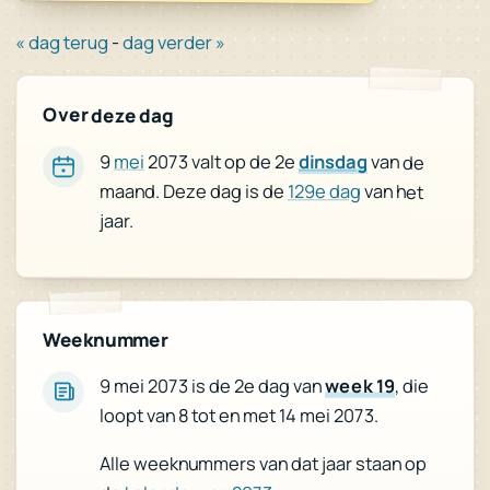
« dag terug
-
dag verder »
Over deze dag
9
mei
2073 valt op de 2e
dinsdag
van de
maand. Deze dag is de
129e dag
van het
jaar.
Weeknummer
, die
week 19
9 mei 2073 is de 2e dag van
loopt van 8 tot en met 14 mei 2073.
Alle weeknummers van dat jaar staan op