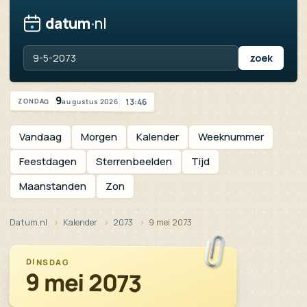
datum
·
nl
Zoek een datum, jaartal of feestdag
Vandaag is het zondag 9 augustus 2026
9
13:46
augustus 2026
ZONDAG
Vandaag
Morgen
Kalender
Weeknummer
Feestdagen
Sterrenbeelden
Tijd
Maanstanden
Zon
Datum.nl
Kalender
2073
9 mei 2073
DINSDAG
9 mei 2073