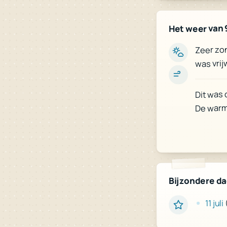
Het weer van 
Zeer zon
was vrij
Dit was 
De warms
Bijzondere d
11 juli