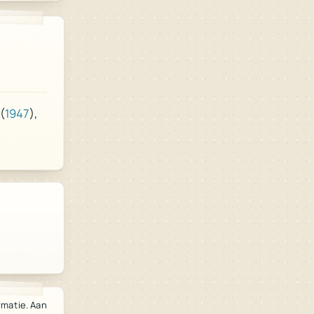
(
1947
),
rmatie. Aan