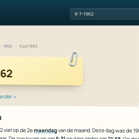
1962
9 juli 1962
962
erder »
g
62 viel op de 2e
maandag
van de maand. Deze dag was de 19
jaar. De zon kwam op om
5:31
en ging onder om
21:58
. Op de