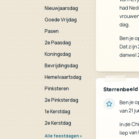
had Ned
Nieuwjaarsdag
vrouwen
Goede Vrijdag
dag.
Pasen
Ben je o
2e Paasdag
Dat zijn
Koningsdag
danwel 
Bevrijdingsdag
Hemelvaartsdag
Pinksteren
Sterrenbeeld
2e Pinksterdag
Ben je o
van 21 ju
1e Kerstdag
2e Kerstdag
In de Ch
liep van
Alle feestdagen »