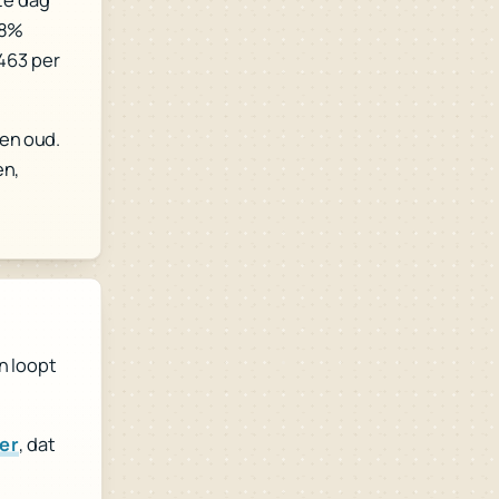
18%
463 per
en oud.
en,
n loopt
, dat
er