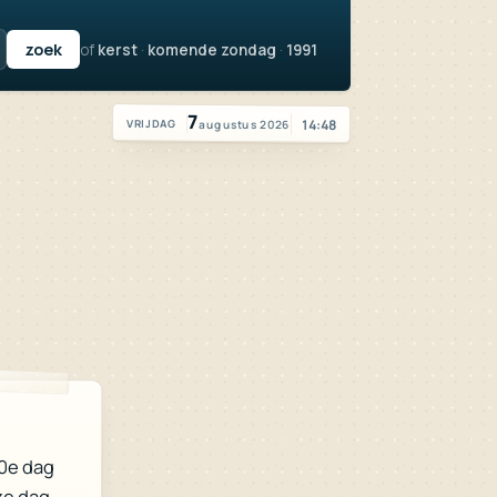
of
kerst
·
komende zondag
·
1991
Vandaag is het vrijdag 7 augustus 2026
7
14:48
augustus 2026
VRIJDAG
0e dag
ze dag