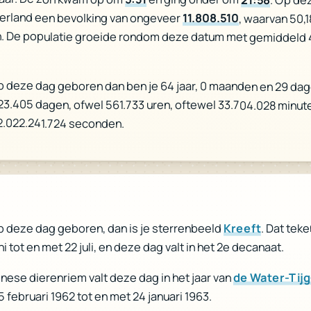
erland een bevolking van ongeveer
11.808.510
, waarvan 50,
. De populatie groeide rondom deze datum met gemiddeld 
p deze dag geboren dan ben je 64 jaar, 0 maanden en 29 dag
 23.405 dagen, ofwel 561.733 uren, oftewel 33.704.028 minut
2.022.241.724 seconden.
. Dat teke
Kreeft
p deze dag geboren, dan is je sterrenbeeld
ni tot en met 22 juli, en deze dag valt in het 2e decanaat.
de Water-Tijg
inese dierenriem valt deze dag in het jaar van
 5 februari 1962 tot en met 24 januari 1963.