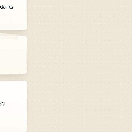
ndanks
62.