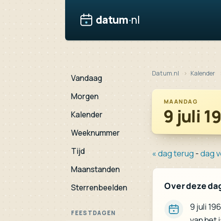
datum
·
nl
Datum.nl
Kalender
Vandaag
Morgen
MAANDAG
9 juli 1
Kalender
Weeknummer
Tijd
« dag terug
-
dag v
Maanstanden
Over deze da
Sterrenbeelden
9 juli 19
FEESTDAGEN
van het 