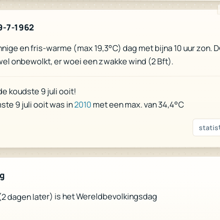
9-7-1962
nige en fris-warme (max 19,3°C) dag met bijna 10 uur zon. D
wel onbewolkt, er woei een zwakke wind (2 Bft).
de koudste 9 juli ooit!
met een max. van 34,4°C
2010
te 9 juli ooit was in
statis
ag
(2 dagen later) is het Wereldbevolkingsdag