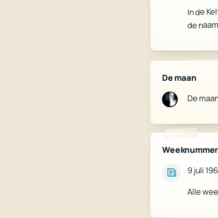
In de Ke
de naam
De maan
De maa
Weeknumme
9 juli 19
Alle we