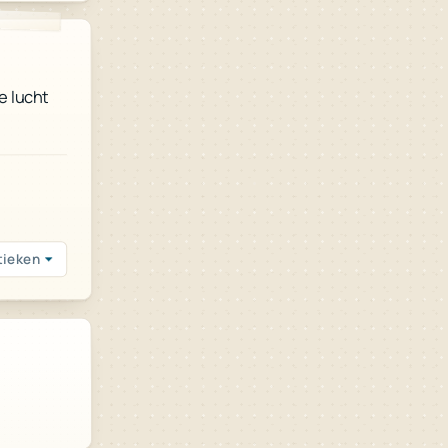
e lucht
tieken