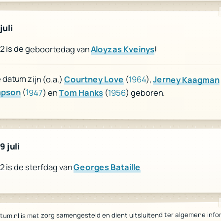
juli
962 is de geboortedag van
Aloyzas Kveinys
!
datum zijn (o.a.)
Courtney Love
(
1964
),
Jerney Kaagman
impson
(
1947
) en
Tom Hanks
(
1956
) geboren.
 juli
Georges Bataille
962 is de sterfdag van
tum.nl is met zorg samengesteld en dient uitsluitend ter algemene info