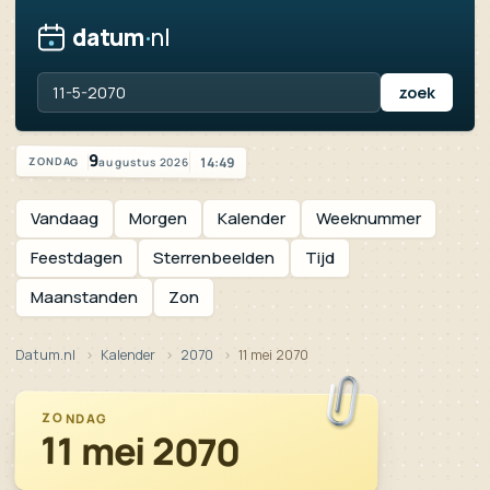
datum
·
nl
Zoek een datum, jaartal of feestdag
Vandaag is het zondag 9 augustus 2026
9
14:49
augustus 2026
ZONDAG
Vandaag
Morgen
Kalender
Weeknummer
Feestdagen
Sterrenbeelden
Tijd
Maanstanden
Zon
Datum.nl
Kalender
2070
11 mei 2070
ZONDAG
11 mei 2070