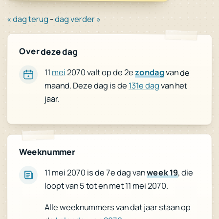
« dag terug
-
dag verder »
Over deze dag
11
mei
2070 valt op de 2e
zondag
van de
maand. Deze dag is de
131e dag
van het
jaar.
Weeknummer
, die
week 19
11 mei 2070 is de 7e dag van
loopt van 5 tot en met 11 mei 2070.
Alle weeknummers van dat jaar staan op