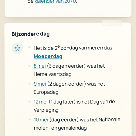
.
kalender van 2070
de
Bijzondere dag
e
zondag van mei en dus
Het is de 2
!
Moederdag
(3 dagen eerder) was het
8 mei
Hemelvaartsdag
(2 dagen eerder) was het
9 mei
Europadag
(1 dag later) is het Dag van de
12 mei
Verpleging
(dag eerder) was het Nationale
10 mei
molen- en gemalendag