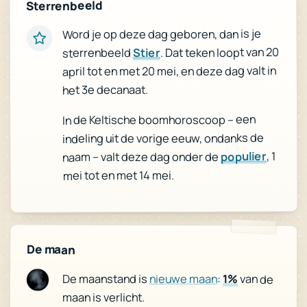
Sterrenbeeld
Word je op deze dag geboren, dan is je
. Dat teken loopt van 20
Stier
sterrenbeeld
april tot en met 20 mei, en deze dag valt in
het 3e decanaat.
In de Keltische boomhoroscoop – een
indeling uit de vorige eeuw, ondanks de
, 1
populier
naam – valt deze dag onder de
mei tot en met 14 mei.
De maan
De maanstand is
nieuwe maan
:
1%
van de
maan is verlicht.