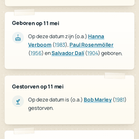
Geboren op 11 mei
Op deze datum zijn (o.a.)
Hanna
Verboom
(
1983
),
Paul Rosenmöller
(
1956
) en
Salvador Dalí
(
1904
) geboren.
Gestorven op 11 mei
)
1981
(
Bob Marley
Op deze datum is (o.a.)
gestorven.