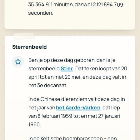
35.364.911 minuten, danwel 2.121.894.709
seconden.
Sterrenbeeld
Ben je op deze dag geboren, dan is je
. Dat teken loopt van 20
Stier
sterrenbeeld
april tot en met 20 mei, en deze dag valt in
het 3e decanaat.
In de Chinese dierenriem valt deze dag in
, dat liep
het Aarde-Varken
het jaar van
van 8 februari 1959 tot en met 27 januari
1960.
In de Keltische boomhoroscoop – een