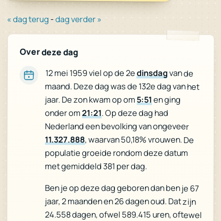
« dag terug
-
dag verder »
Over deze dag
12 mei 1959 viel op de 2e
dinsdag
van de
maand. Deze dag was de 132e dag van het
jaar. De zon kwam op om
5:51
en ging
onder om
21:21
. Op deze dag had
Nederland een bevolking van ongeveer
11.327.888
, waarvan 50,18% vrouwen. De
populatie groeide rondom deze datum
met gemiddeld 381 per dag.
Ben je op deze dag geboren dan ben je 67
jaar, 2 maanden en 26 dagen oud. Dat zijn
24.558 dagen, ofwel 589.415 uren, oftewel