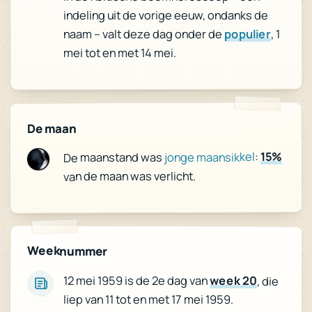
indeling uit de vorige eeuw, ondanks de
, 1
populier
naam – valt deze dag onder de
mei tot en met 14 mei.
De maan
15%
:
jonge maansikkel
De maanstand was
van de maan was verlicht.
Weeknummer
12 mei 1959 is de 2e dag van
week 20
, die
liep van 11 tot en met 17 mei 1959.