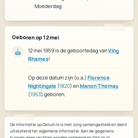
Moederdag
Geboren op 12 mei
12 mei 1959 is de geboortedag van
Ving
Rhames
!
Op deze datum zijn (o.a.)
Florence
Nightingale
(
1820
) en
Manon Thomas
(
1963
) geboren.
De informatie op Datum.nl is met zorg samengesteld en dient
uitsluitend ter algemene informatie. Aan de gegevens
kunnen geen rechten worden ontleend en Datum.nl