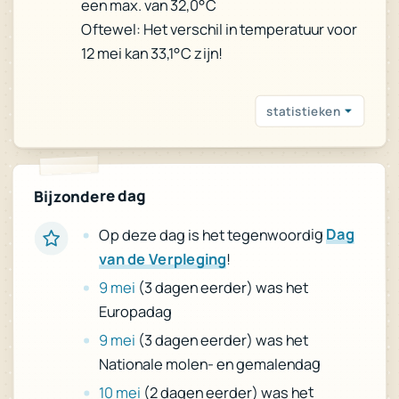
een max. van 32,0°C
Oftewel: Het verschil in temperatuur voor
12 mei kan 33,1°C zijn!
statistieken
Bijzondere dag
Dag
Op deze dag is het tegenwoordig
!
van de Verpleging
(3 dagen eerder) was het
9 mei
Europadag
(3 dagen eerder) was het
9 mei
Nationale molen- en gemalendag
(2 dagen eerder) was het
10 mei