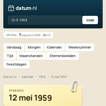
datum
·
nl
Vandaag is het vrijdag 7 augustus 2026
7
00:11
augustus 2026
VRIJDAG
Vandaag
Morgen
Kalender
Weeknummer
Tijd
Maanstanden
Sterrenbeelden
Feestdagen
Datum.nl
Kalender
1959
12 mei 1959
DINSDAG
12 mei 1959