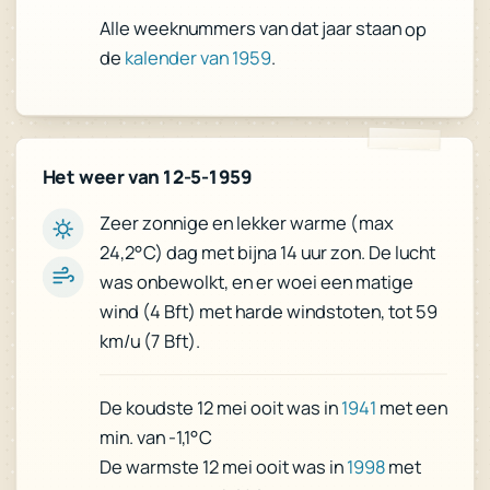
Alle weeknummers van dat jaar staan op
de
kalender van 1959
.
Het weer van 12-5-1959
Zeer zonnige en lekker warme (max
24,2°C) dag met bijna 14 uur zon. De lucht
was onbewolkt, en er woei een matige
wind (4 Bft) met harde windstoten, tot 59
km/u (7 Bft).
met een
1941
De koudste 12 mei ooit was in
min. van -1,1°C
met
1998
De warmste 12 mei ooit was in