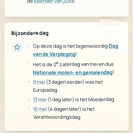
.
kalender van 2068
de
Bijzondere dag
Dag
Op deze dag is het tegenwoordig
!
van de Verpleging
e
zaterdag van mei en dus
Het is de 2
!
Nationale molen- en gemalendag
(3 dagen eerder) was het
9 mei
Europadag
(1 dag later) is het Moederdag
13 mei
(4 dagen later) is het
16 mei
Verantwoordingsdag