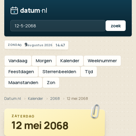
datum
·
nl
Zoek een datum, jaartal of feestdag
Vandaag is het zondag 9 augustus 2026
9
14:47
augustus 2026
ZONDAG
Vandaag
Morgen
Kalender
Weeknummer
Feestdagen
Sterrenbeelden
Tijd
Maanstanden
Zon
Datum.nl
Kalender
2068
12 mei 2068
ZATERDAG
12 mei 2068