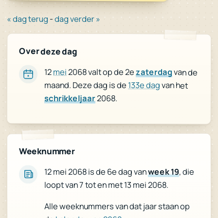
« dag terug
-
dag verder »
Over deze dag
12
mei
2068 valt op de 2e
zaterdag
van de
maand. Deze dag is de
133e dag
van het
schrikkeljaar
2068.
Weeknummer
, die
week 19
12 mei 2068 is de 6e dag van
loopt van 7 tot en met 13 mei 2068.
Alle weeknummers van dat jaar staan op