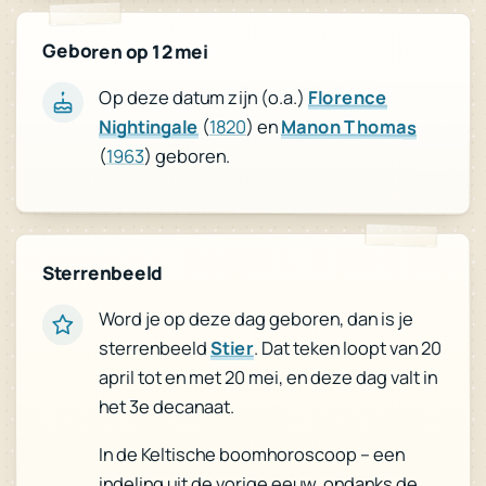
Geboren op 12 mei
Op deze datum zijn (o.a.)
Florence
Nightingale
(
1820
) en
Manon Thomas
(
1963
) geboren.
Sterrenbeeld
Word je op deze dag geboren, dan is je
. Dat teken loopt van 20
Stier
sterrenbeeld
april tot en met 20 mei, en deze dag valt in
het 3e decanaat.
In de Keltische boomhoroscoop – een
indeling uit de vorige eeuw, ondanks de