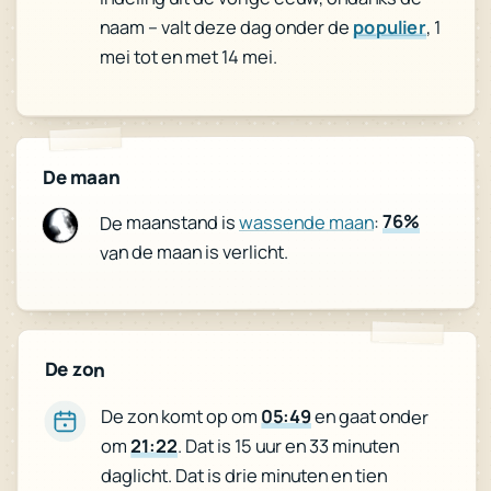
, 1
populier
naam – valt deze dag onder de
mei tot en met 14 mei.
De maan
76%
:
wassende maan
De maanstand is
van de maan is verlicht.
De zon
De zon komt op om
05:49
en gaat onder
om
21:22
. Dat is 15 uur en 33 minuten
daglicht. Dat is drie minuten en tien