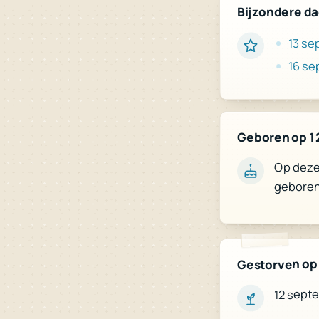
Bijzondere d
13 se
16 s
Geboren op 1
Op deze 
geboren
Gestorven op
12 sept