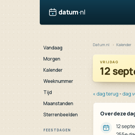
datum
·
nl
Datum.nl
Kalender
Vandaag
Morgen
VRIJDAG
12 sep
Kalender
Weeknummer
Tijd
« dag terug
-
dag v
Maanstanden
Over deze da
Sterrenbeelden
12 sept
FEESTDAGEN
255e da