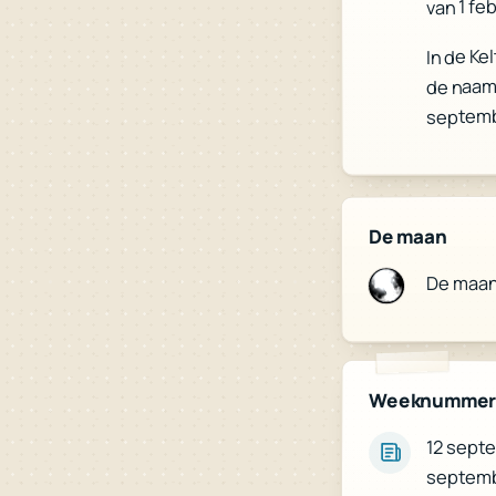
van 1 fe
In de Ke
de naam
septemb
De maan
De maa
Weeknumme
12 sept
septemb