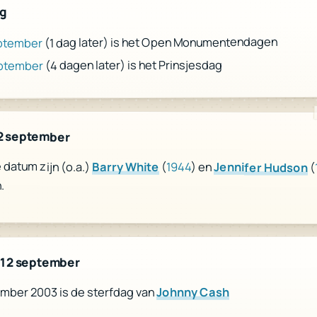
ag
(1 dag later) is het Open Monumentendagen
ptember
(4 dagen later) is het Prinsjesdag
eptember
2 september
datum zijn (o.a.)
Barry White
(
1944
) en
Jennifer Hudson
(
.
 12 september
Johnny Cash
ember 2003 is de sterfdag van