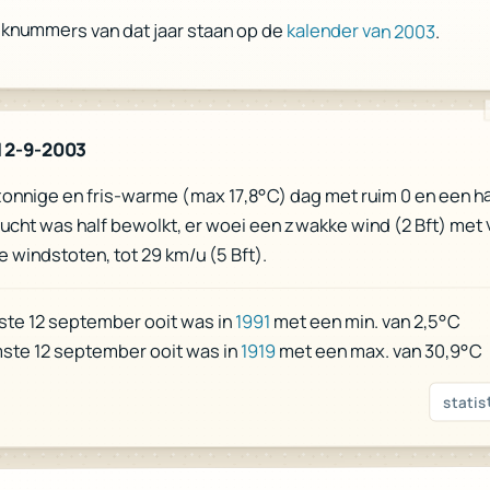
eknummers van dat jaar staan op de
kalender van 2003
.
12-9-2003
zonnige en fris-warme (max 17,8°C) dag met ruim 0 en een ha
lucht was half bewolkt, er woei een zwakke wind (2 Bft) met v
e windstoten, tot 29 km/u (5 Bft).
met een min. van 2,5°C
1991
ste 12 september ooit was in
met een max. van 30,9°C
1919
ste 12 september ooit was in
statis