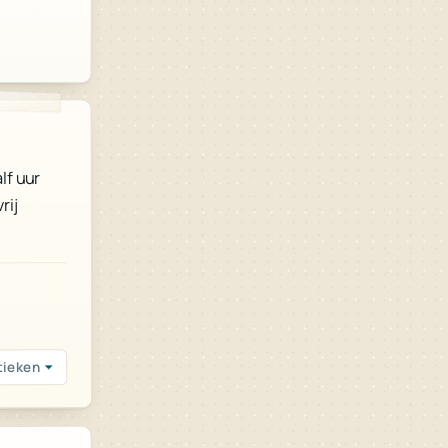
lf uur
rij
tieken