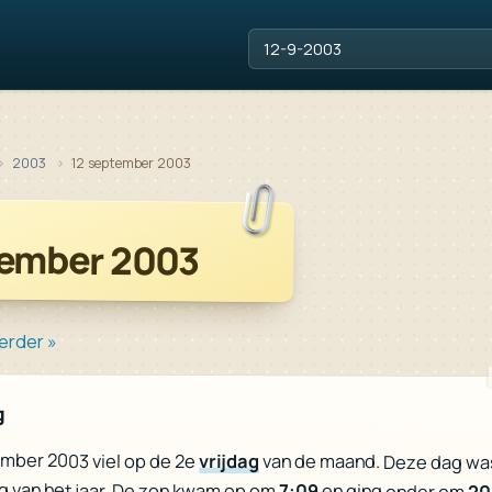
2003
12 september 2003
tember 2003
erder »
g
ember 2003 viel op de 2e
vrijdag
van de maand. Deze dag wa
g van het jaar. De zon kwam op om
7:09
en ging onder om
20