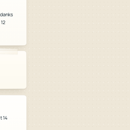
ndanks
 12
t 14