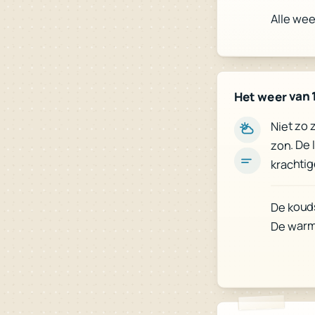
Alle we
Het weer van 
Niet zo 
zon. De 
krachtig
De koud
De warm