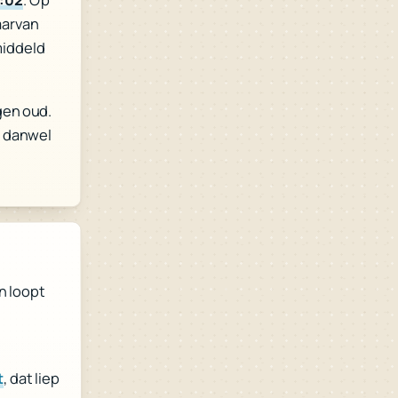
aarvan
middeld
gen oud.
, danwel
n loopt
, dat liep
t