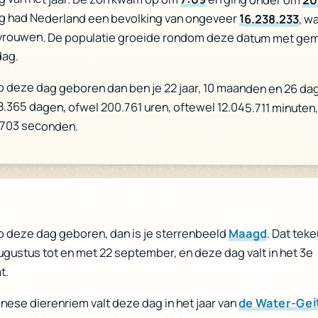
g had Nederland een bevolking van ongeveer
16.238.233
, w
vrouwen. De populatie groeide rondom deze datum met ge
dag.
p deze dag geboren dan ben je 22 jaar, 10 maanden en 26 da
 8.365 dagen, ofwel 200.761 uren, oftewel 12.045.711 minuten
.703 seconden.
. Dat teke
Maagd
p deze dag geboren, dan is je sterrenbeeld
ugustus tot en met 22 september, en deze dag valt in het 3e
t.
de Water-Gei
inese dierenriem valt deze dag in het jaar van