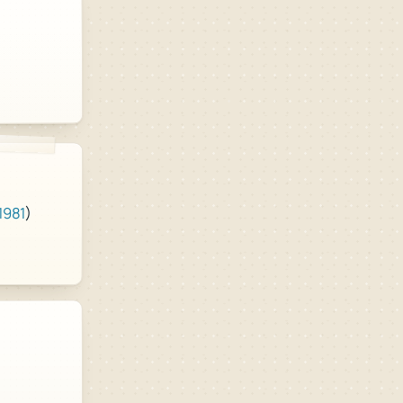
1981
)