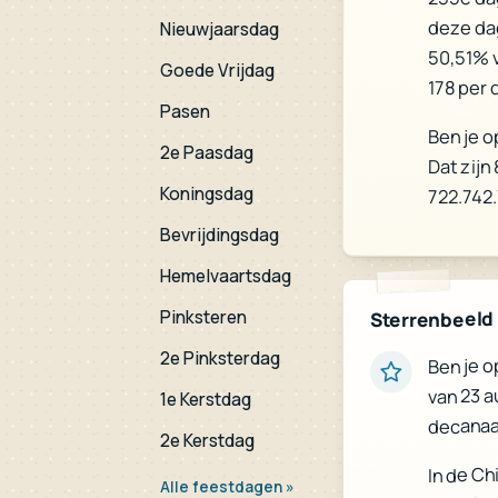
deze da
Nieuwjaarsdag
50,51% 
Goede Vrijdag
178 per 
Pasen
Ben je o
2e Paasdag
Dat zijn
Koningsdag
722.742
Bevrijdingsdag
Hemelvaartsdag
Pinksteren
Sterrenbeeld
2e Pinksterdag
Ben je o
van 23 a
1e Kerstdag
decanaa
2e Kerstdag
In de Ch
Alle feestdagen »