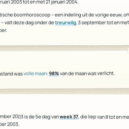
bruari 2003 tot en met 21 januari 2004.
ltische boomhoroscoop – een indeling uit de vorige eeuw, o
, 3 september tot en met
treurwilg
 – valt deze dag onder de
er.
van de maan was verlicht.
98%
:
volle maan
nstand was
r
ember 2003 is de 5e dag van
week 37
, die liep van 8 tot en me
er 2003.