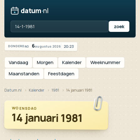
datum
·
nl
Vandaag is het donderdag 6 augustus 2026
6
20:23
augustus 2026
DONDERDAG
Vandaag
Morgen
Kalender
Weeknummer
Maanstanden
Feestdagen
Datum.nl
Kalender
1981
14 januari 1981
WOENSDAG
14 januari 1981