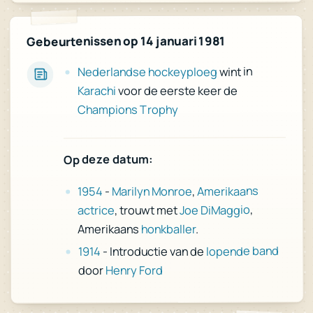
Gebeurtenissen op 14 januari 1981
wint in
Nederlandse hockeyploeg
voor de eerste keer de
Karachi
Champions Trophy
Op deze datum:
Amerikaans
,
Marilyn Monroe
-
1954
,
Joe DiMaggio
, trouwt met
actrice
.
honkballer
Amerikaans
lopende band
- Introductie van de
1914
Henry Ford
door