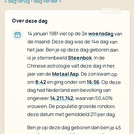
« dag terug
-
dag verder »
Over deze dag
14 januari 1981 viel op de 2e
woensdag
van
de maand. Deze dag was de 14e dag van
het jaar. Ben je op deze dag geboren dan
is je sterrenbeeld
Steenbok
. In de
Chinese astrologie valt deze dag in het
jaar van de
Metaal Aap
. De zon kwam op
om
8:42
en ging onder om
16:56
. Op deze
dag had Nederland een bevolking van
ongeveer
14.211.742
, waarvan 50,40%
vrouwen. De populatie groeide rondom
deze datum met gemiddeld 211 per dag.
Ben je op deze dag geboren dan ben je 45