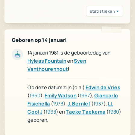
statistieken
Geboren op 14 januari
14 januari 1981 is de geboortedag van
Sven
en
Hyleas Fountain
!
Vanthourenhout
Edwin de Vries
Op deze datum zijn (o.a.)
Giancarlo
),
1967
(
Emily Watson
),
1950
(
LL
),
1937
(
J. Bernlef
),
1973
(
Fisichella
)
1980
(
Taeke Taekema
) en
1968
(
Cool J
geboren.