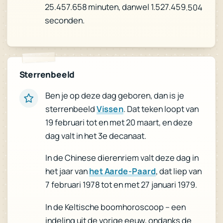
25.457.658 minuten, danwel 1.527.459.504
seconden.
Sterrenbeeld
Ben je op deze dag geboren, dan is je
. Dat teken loopt van
Vissen
sterrenbeeld
19 februari tot en met 20 maart, en deze
dag valt in het 3e decanaat.
In de Chinese dierenriem valt deze dag in
, dat liep van
het Aarde-Paard
het jaar van
7 februari 1978 tot en met 27 januari 1979.
In de Keltische boomhoroscoop – een
indeling uit de vorige eeuw, ondanks de