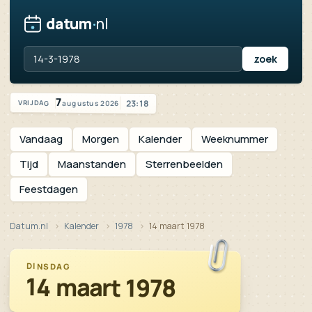
datum
·
nl
Vandaag is het vrijdag 7 augustus 2026
7
23:18
augustus 2026
VRIJDAG
Vandaag
Morgen
Kalender
Weeknummer
Tijd
Maanstanden
Sterrenbeelden
Feestdagen
Datum.nl
Kalender
1978
14 maart 1978
DINSDAG
14 maart 1978