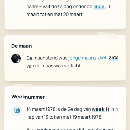
, 11
linde
naam – valt deze dag onder de
maart tot en met 20 maart.
De maan
25%
:
jonge maansikkel
De maanstand was
van de maan was verlicht.
Weeknummer
14 maart 1978 is de 2e dag van
week 11
, die
liep van 13 tot en met 19 maart 1978.
Alle weeknummers van dat jaar staan op