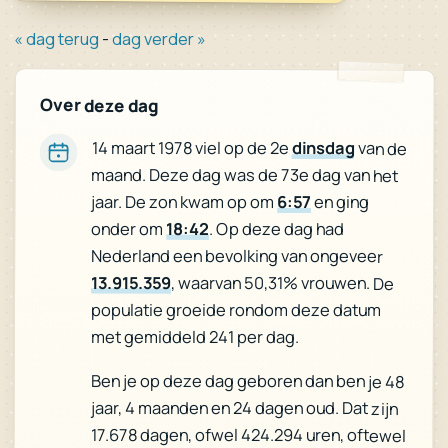
« dag terug
-
dag verder »
Over deze dag
14 maart 1978 viel op de 2e
dinsdag
van de
maand. Deze dag was de 73e dag van het
jaar. De zon kwam op om
6:57
en ging
onder om
18:42
. Op deze dag had
Nederland een bevolking van ongeveer
13.915.359
, waarvan 50,31% vrouwen. De
populatie groeide rondom deze datum
met gemiddeld 241 per dag.
Ben je op deze dag geboren dan ben je 48
jaar, 4 maanden en 24 dagen oud. Dat zijn
17.678 dagen, ofwel 424.294 uren, oftewel