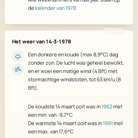
de
kalender van 1978
.
Het weer van 14-3-1978
Een donkere en koude (max 8,9°C) dag
zonder zon. De lucht was geheel bewolkt,
en er woei een matige wind (4 Bft) met
stormachtige windstoten, tot 63 km/u (8
Bft).
met
1962
De koudste 14 maart ooit was in
een min. van -9,7°C
met
1991
De warmste 14 maart ooit was in
een max. van 17,6°C