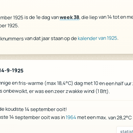
, die liep van 14 tot en m
week 38
mber 1925 is de 1e dag van
er 1925.
.
kalender van 1925
eknummers van dat jaar staan op de
14-9-1925
nige en fris-warme (max 18,4°C) dag met 10 en een half uur
s onbewolkt, er was een zeer zwakke wind (1 Bft).
de koudste 14 september ooit!
ste 14 september ooit was in
1964
met een max. van 28,2°C
statis