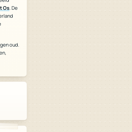
t Os
. De
erland
e
agen oud.
en,