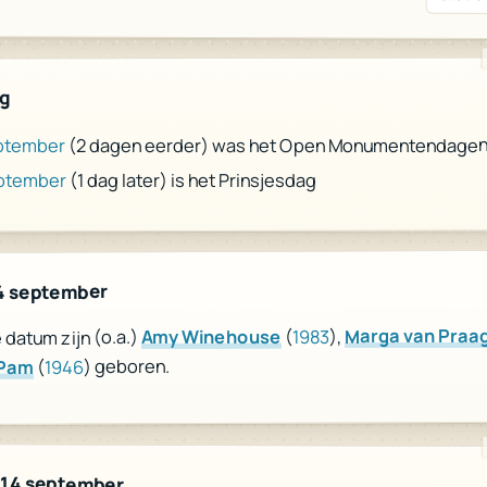
ag
(2 dagen eerder) was het Open Monumentendage
ptember
(1 dag later) is het Prinsjesdag
eptember
4 september
Marga van Praa
),
1983
(
Amy Winehouse
datum zijn (o.a.)
) geboren.
1946
(
 Pam
 14 september