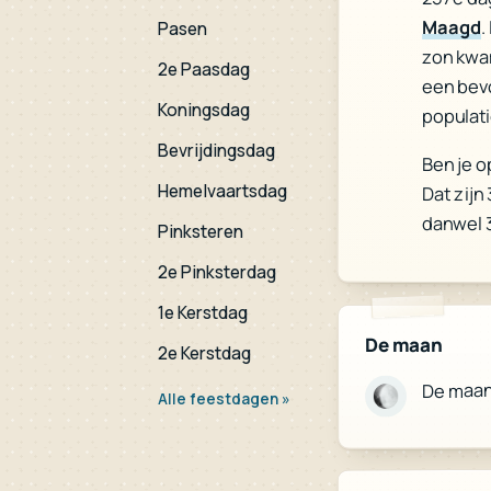
Maagd
.
Pasen
zon kw
2e Paasdag
een bev
Koningsdag
populat
Bevrijdingsdag
Ben je o
Hemelvaartsdag
Dat zijn
danwel 
Pinksteren
2e Pinksterdag
1e Kerstdag
De maan
2e Kerstdag
De maa
Alle feestdagen »