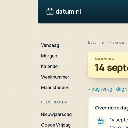
datum
·
nl
Datum.nl
Kalender
Vandaag
Morgen
MAANDAG
14 sep
Kalender
Weeknummer
Maanstanden
« dag terug
-
dag v
FEESTDAGEN
Over deze da
Nieuwjaarsdag
14 septe
Goede Vrijdag
257e dag