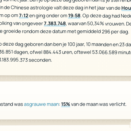
 In de Chinese astrologie valt deze dag in het jaar van de
Hou
am op om
7:12
en ging onder om
19:58
. Op deze dag had Ned
olking van ongeveer
7.383.748
, waarvan 50,34% vrouwen. D
ie groeide rondom deze datum met gemiddeld 296 per dag.
p deze dag geboren dan ben je 100 jaar, 10 maanden en 23 d
 36.851 dagen, ofwel 884.443 uren, oftewel 53.066.589 minut
3.183.995.373 seconden.
van de maan was verlicht.
15%
:
asgrauwe maan
nstand was