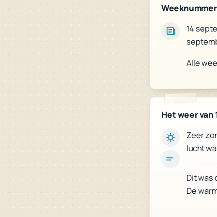
Weeknummer
14 septe
septemb
Alle we
Het weer van 
Zeer zon
lucht wa
Dit was 
De warm