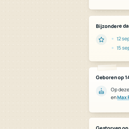
Bijzondere d
12 se
15 s
Geboren op 1
Op deze 
Max
en
Gestorven op