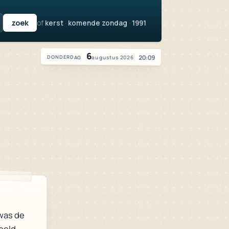
of
kerst
·
komende zondag
·
1991
Vandaag is het donderdag 6 augustus 2026
6
20:09
augustus 2026
DONDERDAG
was de
beeld