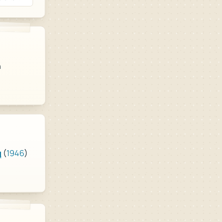
n
)
1946
(
g