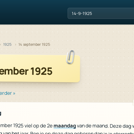
1925
14 september 1925
tember 1925
erder »
g
mber 1925 viel op de 2e
maandag
van de maand. Deze dag 
 van het jaar. Ben je op deze dag geboren dan is je sterren