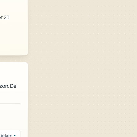
et 20
 zon. De
tieken