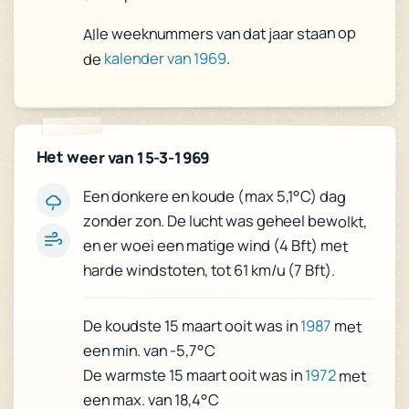
Alle weeknummers van dat jaar staan op
.
kalender van 1969
de
Het weer van 15-3-1969
Een donkere en koude (max 5,1°C) dag
zonder zon. De lucht was geheel bewolkt,
en er woei een matige wind (4 Bft) met
harde windstoten, tot 61 km/u (7 Bft).
De koudste 15 maart ooit was in
1987
met
een min. van -5,7°C
De warmste 15 maart ooit was in
1972
met
een max. van 18,4°C