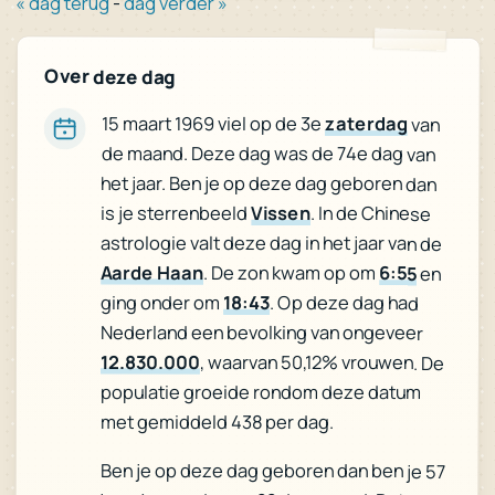
« dag terug
-
dag verder »
Over deze dag
15 maart 1969 viel op de 3e
zaterdag
van
de maand. Deze dag was de 74e dag van
het jaar. Ben je op deze dag geboren dan
is je sterrenbeeld
Vissen
. In de Chinese
astrologie valt deze dag in het jaar van de
Aarde Haan
. De zon kwam op om
6:55
en
ging onder om
18:43
. Op deze dag had
Nederland een bevolking van ongeveer
12.830.000
, waarvan 50,12% vrouwen. De
populatie groeide rondom deze datum
met gemiddeld 438 per dag.
Ben je op deze dag geboren dan ben je 57