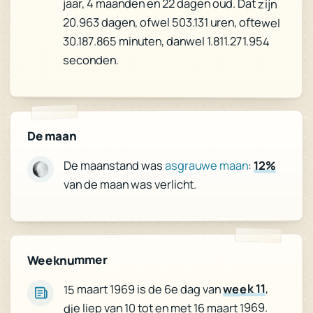
jaar, 4 maanden en 22 dagen oud. Dat zijn
20.963 dagen, ofwel 503.131 uren, oftewel
30.187.865 minuten, danwel 1.811.271.954
seconden.
De maan
12%
:
asgrauwe maan
De maanstand was
van de maan was verlicht.
Weeknummer
,
week 11
15 maart 1969 is de 6e dag van
die liep van 10 tot en met 16 maart 1969.