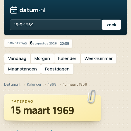
datum
·
nl
Vandaag is het donderdag 6 augustus 2026
6
20:05
augustus 2026
DONDERDAG
Vandaag
Morgen
Kalender
Weeknummer
Maanstanden
Feestdagen
Datum.nl
Kalender
1969
15 maart 1969
ZATERDAG
15 maart 1969