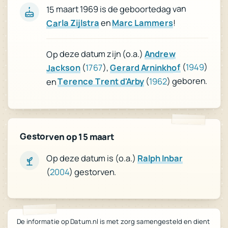
15 maart 1969 is de geboortedag van
!
Marc Lammers
en
Carla Zijlstra
Andrew
Op deze datum zijn (o.a.)
)
1949
(
Gerard Arninkhof
),
1767
(
Jackson
) geboren.
1962
(
Terence Trent d'Arby
en
Gestorven op 15 maart
Op deze datum is (o.a.)
Ralph Inbar
(
2004
) gestorven.
De informatie op Datum.nl is met zorg samengesteld en dient