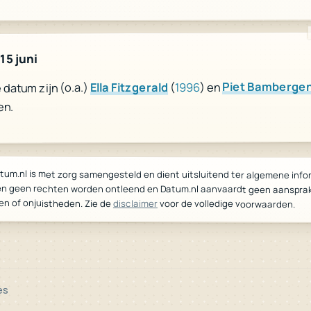
15 juni
Piet Bamberge
) en
1996
(
Ella Fitzgerald
datum zijn (o.a.)
en.
tum.nl is met zorg samengesteld en dient uitsluitend ter algemene info
n geen rechten worden ontleend en Datum.nl aanvaardt geen aanspra
en of onjuistheden. Zie de
disclaimer
voor de volledige voorwaarden.
es