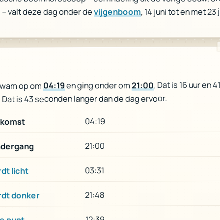
, 14 juni tot en met 23 j
vijgenboom
 – valt deze dag onder de
. Dat is 16 uur en 
21:00
en ging onder om
04:19
kwam op om
. Dat is 43 seconden langer dan de dag ervoor.
04:19
komst
21:00
dergang
03:31
dt licht
21:48
rdt donker
12:39
e punt