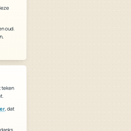
deze
en oud.
n,
t teken
t.
, dat
er
ndanks