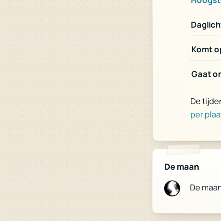
Daglich
Komt op
Gaat on
De tijde
per plaa
De maan
De maa