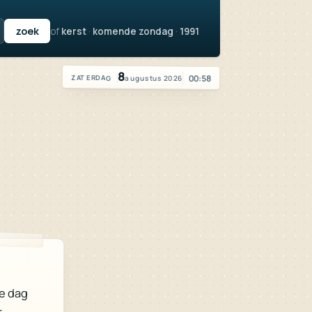
of
kerst
·
komende zondag
·
1991
Vandaag is het zaterdag 8 augustus 2026
8
00:58
augustus 2026
ZATERDAG
e dag
r