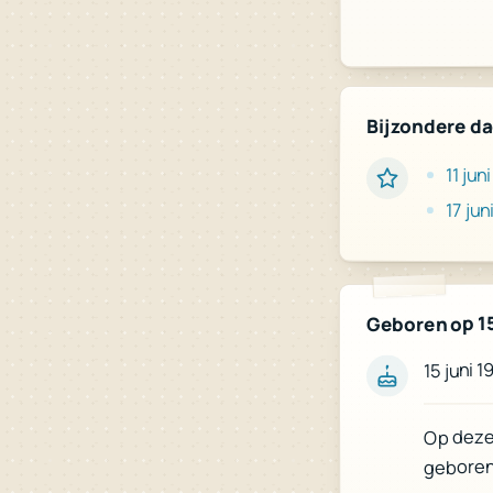
Bijzondere d
11 juni
17 jun
Geboren op 15
15 juni 
Op deze 
geboren