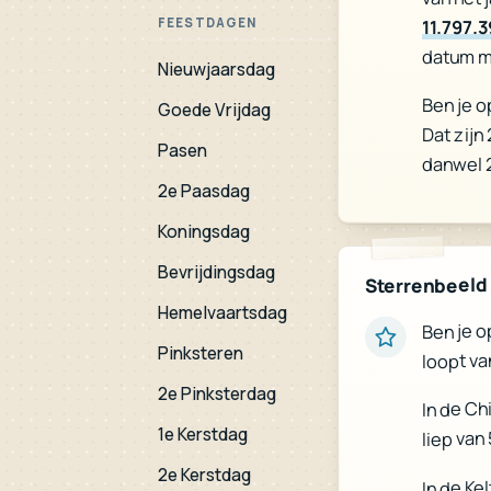
FEESTDAGEN
11.797.
datum m
Nieuwjaarsdag
Ben je o
Goede Vrijdag
Dat zijn
Pasen
danwel 
2e Paasdag
Koningsdag
Bevrijdingsdag
Sterrenbeeld
Hemelvaartsdag
Ben je o
Pinksteren
loopt va
2e Pinksterdag
In de Ch
1e Kerstdag
liep van
2e Kerstdag
In de Ke