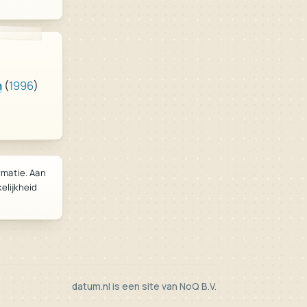
)
1996
(
n
rmatie. Aan
kelijkheid
datum.nl is een site van
NoQ B.V.