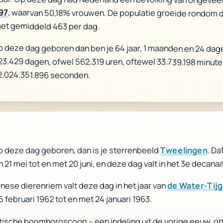
397
, waarvan 50,18% vrouwen. De populatie groeide rondom 
et gemiddeld 463 per dag.
p deze dag geboren dan ben je 64 jaar, 1 maanden en 24 dag
 23.429 dagen, ofwel 562.319 uren, oftewel 33.739.198 minute
2.024.351.896 seconden.
. Da
Tweelingen
p deze dag geboren, dan is je sterrenbeeld
n 21 mei tot en met 20 juni, en deze dag valt in het 3e decanaa
de Water-Tijg
inese dierenriem valt deze dag in het jaar van
 5 februari 1962 tot en met 24 januari 1963.
ltische boomhoroscoop – een indeling uit de vorige eeuw, o