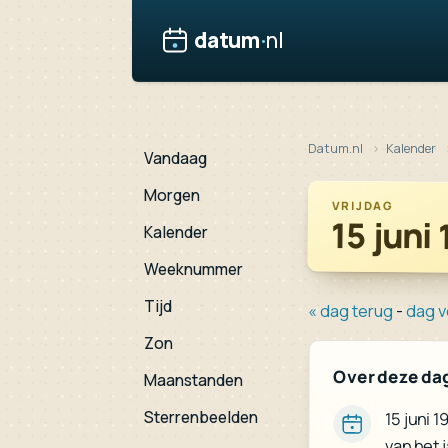
datum
·
nl
Datum.nl
Kalender
Vandaag
Morgen
VRIJDAG
15 juni
Kalender
Weeknummer
Tijd
« dag terug
-
dag v
Zon
Over deze da
Maanstanden
Sterrenbeelden
15 juni 
van het 