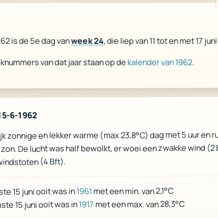
, die liep van 11 tot en met 17 jun
week 24
1962 is de 5e dag van
.
kalender van 1962
eknummers van dat jaar staan op de
15-6-1962
jk zonnige en lekker warme (max 23,8°C) dag met 5 uur en r
 zon. De lucht was half bewolkt, er woei een zwakke wind (2 
indstoten (4 Bft).
met een min. van 2,1°C
1961
te 15 juni ooit was in
met een max. van 28,3°C
1917
te 15 juni ooit was in