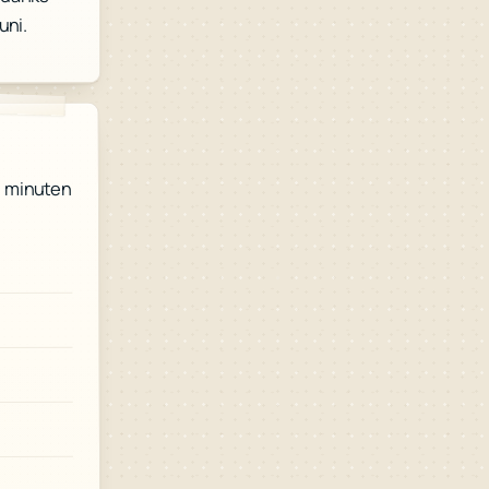
uni.
41 minuten