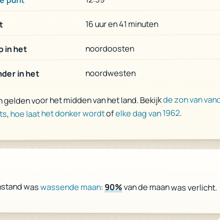
16 uur en 41 minuten
t
noordoosten
 in het
noordwesten
der in het
de zon van van
n gelden voor het midden van het land. Bekijk
.
elke dag van 1962
of
hoe laat het donker wordt
,
ts
nstand was
wassende maan
:
90%
van de maan was verlicht.