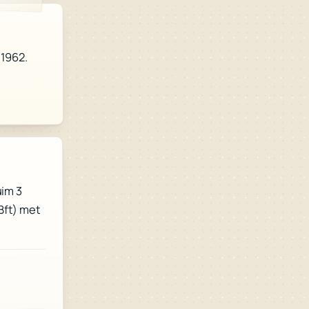
i 1962.
uim 3
Bft) met