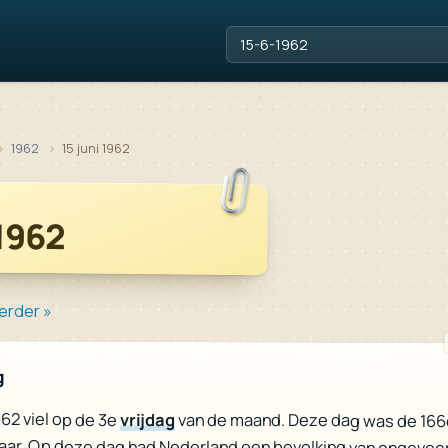
1962
15 juni 1962
 1962
erder »
g
1962 viel op de 3e
vrijdag
van de maand. Deze dag was de 166
jaar. Op deze dag had Nederland een bevolking van ongevee