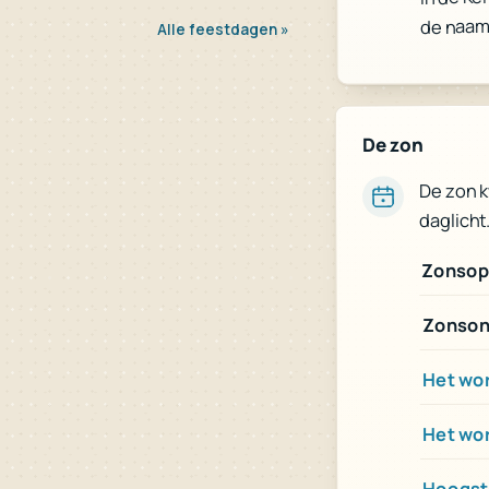
de naam
Alle feestdagen »
De zon
De zon 
daglicht
Zonsop
Zonson
Het wor
Het wo
Hoogst