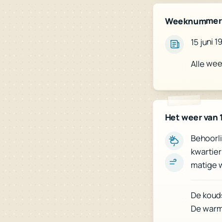
Weeknummer
15 juni 
Alle we
Het weer van 
Behoorli
kwartier
matige w
De kouds
De warms