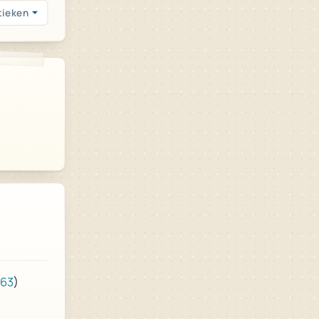
tieken
)
963