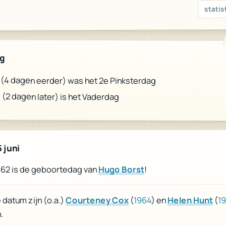
statis
ag
(4 dagen eerder) was het 2e Pinksterdag
i
(2 dagen later) is het Vaderdag
 juni
!
Hugo Borst
1962 is de geboortedag van
1
(
Helen Hunt
) en
1964
(
Courteney Cox
datum zijn (o.a.)
.