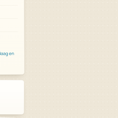
daag en