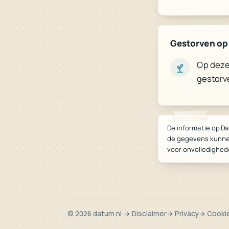
Gestorven op 
Op deze 
gestorv
De informatie op Da
de gegevens kunne
voor onvolledighed
© 2026 datum.nl
→ Disclaimer
→ Privacy
→ Cooki