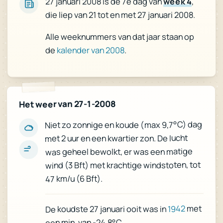
,
week 4
27 januari 2008 is de 7e dag van
die liep van 21 tot en met 27 januari 2008.
Alle weeknummers van dat jaar staan op
.
kalender van 2008
de
Het weer van 27-1-2008
Niet zo zonnige en koude (max 9,7°C) dag
met 2 uur en een kwartier zon. De lucht
was geheel bewolkt, er was een matige
wind (3 Bft) met krachtige windstoten, tot
47 km/u (6 Bft).
met
1942
De koudste 27 januari ooit was in
een min. van -24,8°C