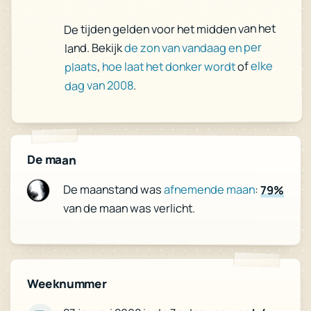
De tijden gelden voor het midden van het
de zon van vandaag en per
land. Bekijk
elke
of
hoe laat het donker wordt
,
plaats
.
dag van 2008
De maan
De maanstand was
afnemende maan
:
79%
van de maan was verlicht.
Weeknummer