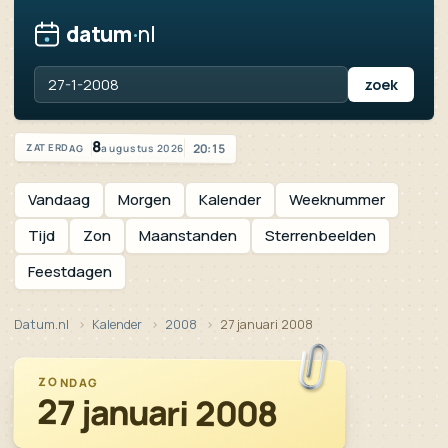
datum
·
nl
Vandaag is het zaterdag 8 augustus 2026
8
20:15
augustus 2026
ZATERDAG
Vandaag
Morgen
Kalender
Weeknummer
Tijd
Zon
Maanstanden
Sterrenbeelden
Feestdagen
Datum.nl
Kalender
2008
27 januari 2008
ZONDAG
27 januari 2008