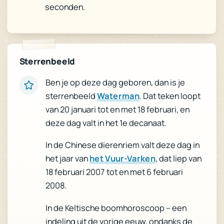
seconden.
Sterrenbeeld
Ben je op deze dag geboren, dan is je
. Dat teken loopt
Waterman
sterrenbeeld
van 20 januari tot en met 18 februari, en
deze dag valt in het 1e decanaat.
In de Chinese dierenriem valt deze dag in
, dat liep van
het Vuur-Varken
het jaar van
18 februari 2007 tot en met 6 februari
2008.
In de Keltische boomhoroscoop – een
indeling uit de vorige eeuw, ondanks de