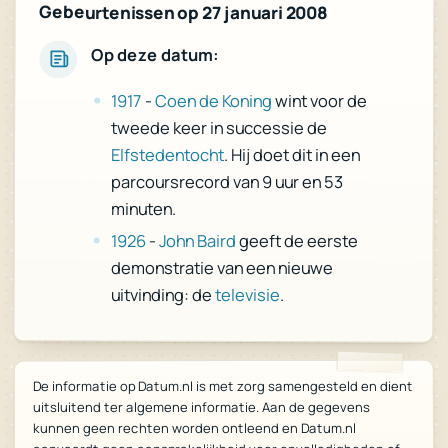
Gebeurtenissen op 27 januari 2008
Op deze datum:
1917
-
Coen de Koning
wint voor de
tweede keer in successie de
Elfstedentocht
. Hij doet dit in een
parcoursrecord van 9 uur en 53
minuten.
1926
-
John Baird
geeft de eerste
demonstratie van een nieuwe
uitvinding: de
televisie
.
De informatie op Datum.nl is met zorg samengesteld en dient
uitsluitend ter algemene informatie. Aan de gegevens
kunnen geen rechten worden ontleend en Datum.nl