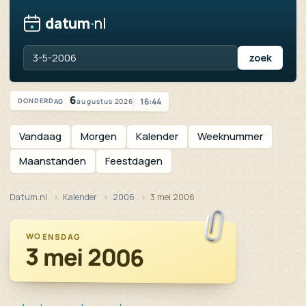
datum
·
nl
Vandaag is het donderdag 6 augustus 2026
6
16:44
augustus 2026
DONDERDAG
Vandaag
Morgen
Kalender
Weeknummer
Maanstanden
Feestdagen
Datum.nl
Kalender
2006
3 mei 2006
WOENSDAG
3 mei 2006