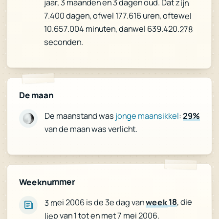
jaar, 3 maanden en 3 dagen oud. Dat zijn
7.400 dagen, ofwel 177.616 uren, oftewel
10.657.004 minuten, danwel 639.420.278
seconden.
De maan
29%
:
jonge maansikkel
De maanstand was
van de maan was verlicht.
Weeknummer
, die
week 18
3 mei 2006 is de 3e dag van
liep van 1 tot en met 7 mei 2006.