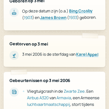
Geboren op 3 mei
Bing Crosby
Op deze datum zijn (o.a.)
) geboren.
1933
(
James Brown
) en
1903
(
Gestorven op 3 mei
3 mei 2006 is de sterfdag van
Karel Appel
Gebeurtenissen op 3 mei 2006
. Een
Zwarte Zee
Vliegtuigcrash in de
, een Armeense
Armavia
van
Airbus A320
, stort tijdens
luchtvaartmaatschappij