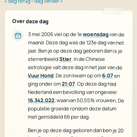
« dag terug
-
dag verder »
Over deze dag
3 mei 2006 viel op de 1e
woensdag
van de
maand. Deze dag was de 123e dag van het
jaar. Ben je op deze dag geboren dan is je
sterrenbeeld
Stier
. In de Chinese
astrologie valt deze dag in het jaar van de
Vuur Hond
. De zon kwam op om
6:07
en
ging onder om
21:07
. Op deze dag had
Nederland een bevolking van ongeveer
16.342.022
, waarvan 50,55% vrouwen. De
populatie groeide rondom deze datum
met gemiddeld 66 per dag.
Ben je op deze dag geboren dan ben je 20