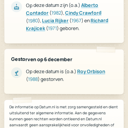
Alberto
Op deze datum zijn (o.a.)
Cindy Crawford
),
1982
(
Contador
Richard
) en
1967
(
Lucia Rijker
),
1980
(
) geboren.
1971
(
Krajicek
Gestorven op 6 december
Op deze datum is (o.a.)
Roy Orbison
(
1988
) gestorven.
De informatie op Datum.nl is met zorg samengesteld en dient
uitsluitend ter algemene informatie. Aan de gegevens
kunnen geen rechten worden ontleend en Datum.nl
aanvaardt geen aansprakelijkheid voor onvolledigheden of