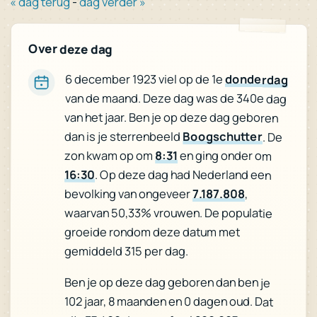
« dag terug
-
dag verder »
Over deze dag
6 december 1923 viel op de 1e
donderdag
van de maand. Deze dag was de 340e dag
van het jaar. Ben je op deze dag geboren
dan is je sterrenbeeld
Boogschutter
. De
zon kwam op om
8:31
en ging onder om
16:30
. Op deze dag had Nederland een
bevolking van ongeveer
7.187.808
,
waarvan 50,33% vrouwen. De populatie
groeide rondom deze datum met
gemiddeld 315 per dag.
Ben je op deze dag geboren dan ben je
102 jaar, 8 maanden en 0 dagen oud. Dat