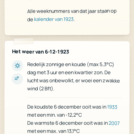
Alle weeknummers van dat jaar staan op
.
kalender van 1923
de
Het weer van 6-12-1923
Redelijk zonnige en koude (max 5,3°C)
dag met 3 uur en een kwartier zon. De
lucht was onbewolkt, er woei een zwakke
wind (2 Bft).
De koudste 6 december ooit was in
1933
met een min. van -12,2°C
De warmste 6 december ooit was in
2007
met een max. van 13,1°C