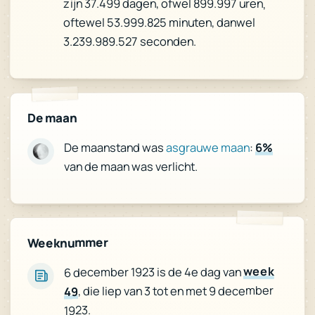
zijn 37.499 dagen, ofwel 899.997 uren,
oftewel 53.999.825 minuten, danwel
3.239.989.527 seconden.
De maan
6%
:
asgrauwe maan
De maanstand was
van de maan was verlicht.
Weeknummer
week
6 december 1923 is de 4e dag van
, die liep van 3 tot en met 9 december
49
1923.