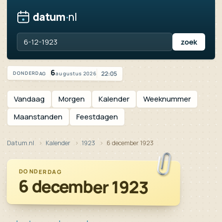
datum
·
nl
Vandaag is het donderdag 6 augustus 2026
6
22:05
augustus 2026
DONDERDAG
Vandaag
Morgen
Kalender
Weeknummer
Maanstanden
Feestdagen
Datum.nl
Kalender
1923
6 december 1923
DONDERDAG
6 december 1923