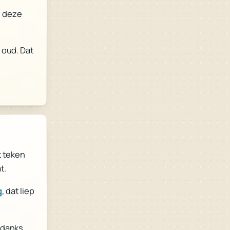
m deze
 oud. Dat
t teken
t.
, dat liep
g
ndanks