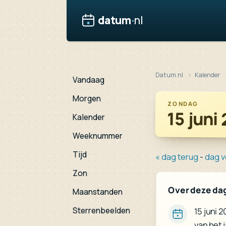
datum
·
nl
Datum.nl
Kalender
Vandaag
Morgen
ZONDAG
15 juni
Kalender
Weeknummer
Tijd
« dag terug
-
dag v
Zon
Over deze da
Maanstanden
Sterrenbeelden
15 juni 
van het 