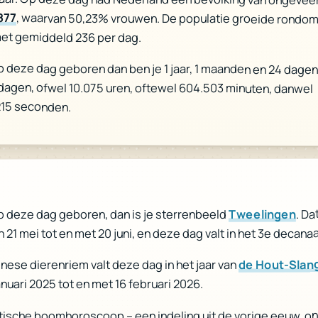
877
, waarvan 50,23% vrouwen. De populatie groeide rondo
et gemiddeld 236 per dag.
p deze dag geboren dan ben je 1 jaar, 1 maanden en 24 dagen
 dagen, ofwel 10.075 uren, oftewel 604.503 minuten, danwel
215 seconden.
. Da
Tweelingen
p deze dag geboren, dan is je sterrenbeeld
n 21 mei tot en met 20 juni, en deze dag valt in het 3e decanaa
de Hout-Slan
inese dierenriem valt deze dag in het jaar van
anuari 2025 tot en met 16 februari 2026.
ltische boomhoroscoop – een indeling uit de vorige eeuw, o