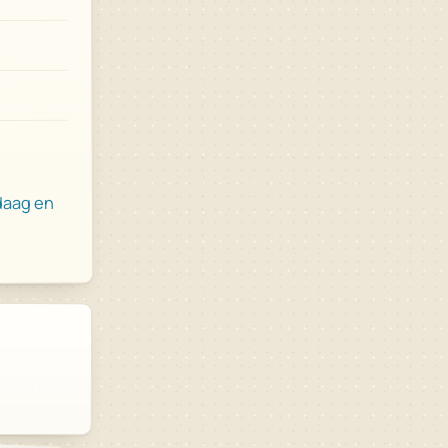
daag en
.