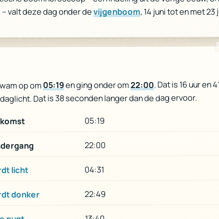
, 14 juni tot en met 23 j
vijgenboom
 – valt deze dag onder de
. Dat is 16 uur en 4
22:00
en ging onder om
05:19
kwam op om
daglicht. Dat is 38 seconden langer dan de dag ervoor.
05:19
komst
22:00
dergang
04:31
dt licht
22:49
rdt donker
13:40
e punt