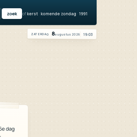
of
kerst
·
komende zondag
·
1991
Vandaag is het zaterdag 8 augustus 2026
8
19:03
augustus 2026
ZATERDAG
6e dag
r