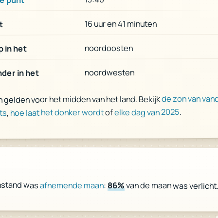
16 uur en 41 minuten
t
noordoosten
 in het
noordwesten
der in het
de zon van van
n gelden voor het midden van het land. Bekijk
.
elke dag van 2025
of
hoe laat het donker wordt
,
ts
nstand was
afnemende maan
:
86%
van de maan was verlicht