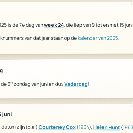
, die liep van 9 tot en met 15 jun
week 24
2025 is de 7e dag van
.
kalender van 2025
eknummers van dat jaar staan op de
ag
e
!
Vaderdag
zondag van juni en dus
 de 3
 juni
datum zijn (o.a.)
Courteney Cox
(
1964
),
Helen Hunt
(
196