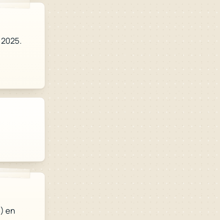
i 2025.
3
) en