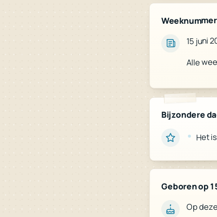
Weeknummer
15 juni 
Alle we
Bijzondere d
Het is
Geboren op 15
Op deze 