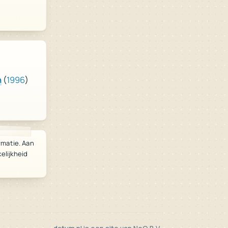
)
1996
(
n
rmatie. Aan
lijkheid