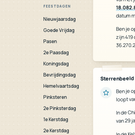
FEESTDAGEN
18.082.
datum m
Nieuwjaarsdag
Ben je o
Goede Vrijdag
zijn 419
Pasen
36.270.
2e Paasdag
Koningsdag
Bevrijdingsdag
Sterrenbeeld
Hemelvaartsdag
Ben je o
Pinksteren
loopt va
2e Pinksterdag
In de Ch
1e Kerstdag
van 29 j
2e Kerstdag
In de Ke