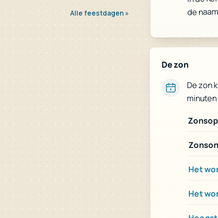
de naam
Alle feestdagen »
De zon
De zon 
minuten 
Zonsop
Zonson
Het wor
Het wo
Hoogst