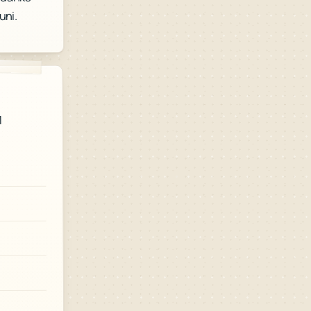
uni.
1