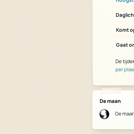
Daglich
Komt op
Gaat on
De tijde
per plaa
De maan
De maa