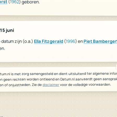
orst
(
1962
) geboren.
15 juni
Piet Bamberge
) en
1996
(
Ella Fitzgerald
datum zijn (o.a.)
en.
tum.nl is met zorg samengesteld en dient uitsluitend ter algemene info
n geen rechten worden ontleend en Datum.nl aanvaardt geen aansprake
voor de volledige voorwaarden.
disclaimer
en of onjuistheden. Zie de