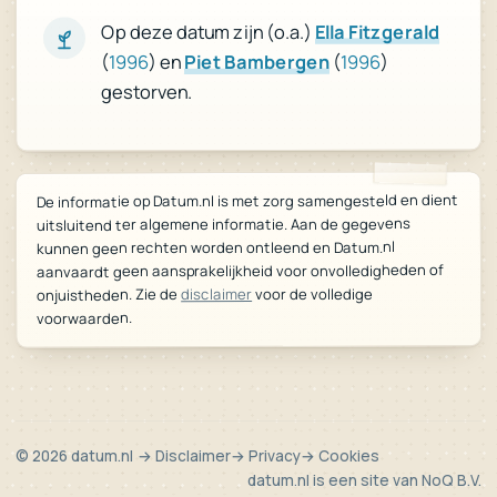
Ella Fitzgerald
Op deze datum zijn (o.a.)
)
1996
(
Piet Bambergen
) en
1996
(
gestorven.
De informatie op Datum.nl is met zorg samengesteld en dient
uitsluitend ter algemene informatie. Aan de gegevens
kunnen geen rechten worden ontleend en Datum.nl
aanvaardt geen aansprakelijkheid voor onvolledigheden of
voor de volledige
disclaimer
onjuistheden. Zie de
voorwaarden.
© 2026 datum.nl
→ Disclaimer
→ Privacy
→ Cookies
datum.nl is een site van
NoQ B.V.