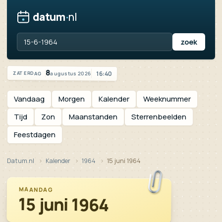
datum
·
nl
Vandaag is het zaterdag 8 augustus 2026
8
16:40
augustus 2026
ZATERDAG
Vandaag
Morgen
Kalender
Weeknummer
Tijd
Zon
Maanstanden
Sterrenbeelden
Feestdagen
Datum.nl
Kalender
1964
15 juni 1964
MAANDAG
15 juni 1964