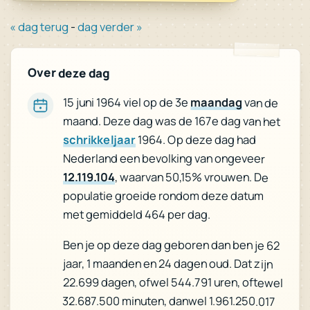
« dag terug
-
dag verder »
Over deze dag
15 juni 1964 viel op de 3e
maandag
van de
maand. Deze dag was de 167e dag van het
schrikkeljaar
1964. Op deze dag had
Nederland een bevolking van ongeveer
12.119.104
, waarvan 50,15% vrouwen. De
populatie groeide rondom deze datum
met gemiddeld 464 per dag.
Ben je op deze dag geboren dan ben je 62
jaar, 1 maanden en 24 dagen oud. Dat zijn
22.699 dagen, ofwel 544.791 uren, oftewel
32.687.500 minuten, danwel 1.961.250.017