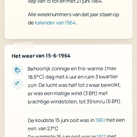
liep van 15 tot en met 21 juni 1964.
Alle weeknummers van dat jaar staan op
.
kalender van 1964
de
Het weer van 15-6-1964
Behoorlijk zonnige en fris-warme (max
18,6°C) dag met 4 uur en ruim 3 kwartier
zon. De lucht was half tot zwaar bewolkt,
er was een matige wind (3 Bft) met
krachtige windstoten, tot 39 km/u (6 Bft).
met een
1961
De koudste 15 juni ooit was in
min. van 2,1°C
met
1917
De warmste 15 juni ooit was in