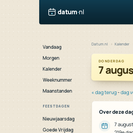
datum
·
nl
Datum.nl
Kalender
Vandaag
Morgen
DONDERDAG
7 augus
Kalender
Weeknummer
Maanstanden
« dag terug
-
dag v
FEESTDAGEN
Over deze da
Nieuwjaarsdag
7 august
Goede Vrijdag
219e dag