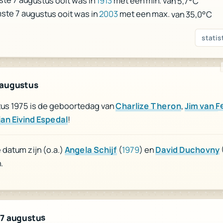
te 7 augustus ooit was in
1913
met een min. van 5,7°C
ste 7 augustus ooit was in
2003
met een max. van 35,0°C
statis
 augustus
Jim van 
,
Charlize Theron
tus 1975 is de geboortedag van
!
ian Eivind Espedal
David Duchovny
) en
1979
(
Angela Schijf
datum zijn (o.a.)
.
 7 augustus