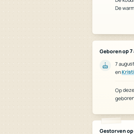
De kouds
De warm
Geboren op 7
7 augus
Krist
en
Op deze 
geboren
Gestorven op