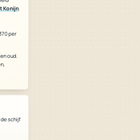
t Konijn
.
370 per
gen oud.
n,
de schijf