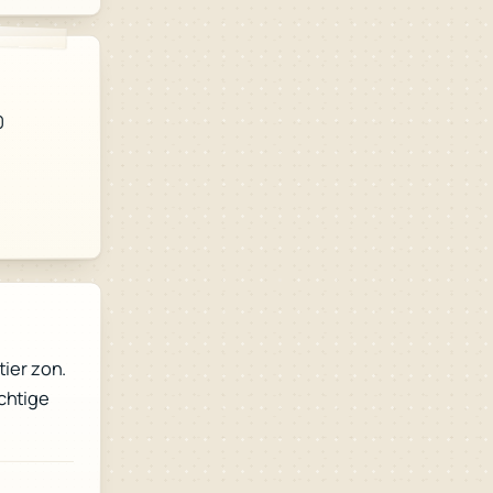
0
ier zon.
achtige