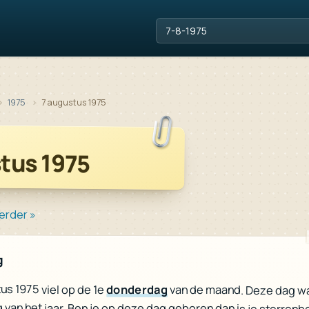
1975
7 augustus 1975
tus 1975
erder »
g
us 1975 viel op de 1e
donderdag
van de maand. Deze dag w
 van het jaar. Ben je op deze dag geboren dan is je sterrenb