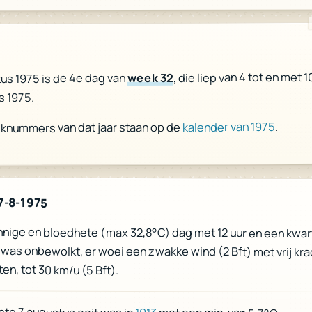
, die liep van 4 tot en met 1
week 32
us 1975 is de 4e dag van
s 1975.
.
kalender van 1975
eknummers van dat jaar staan op de
7-8-1975
nige en bloedhete (max 32,8°C) dag met 12 uur en een kwart
 was onbewolkt, er woei een zwakke wind (2 Bft) met vrij kr
en, tot 30 km/u (5 Bft).