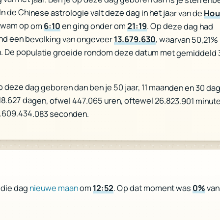
 In de Chinese astrologie valt deze dag in het jaar van de
Hou
kwam op om
6:10
en ging onder om
21:19
. Op deze dag had
nd een bevolking van ongeveer
13.679.630
, waarvan 50,21%
. De populatie groeide rondom deze datum met gemiddeld 
p deze dag geboren dan ben je 50 jaar, 11 maanden en 30 da
 18.627 dagen, ofwel 447.065 uren, oftewel 26.823.901 minute
1.609.434.083 seconden.
van 
0%
. Op dat moment was
12:52
om
nieuwe maan
 die dag