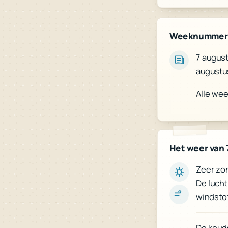
Weeknummer
7 august
augustu
Alle we
Het weer van 
Zeer zon
De lucht
windstot