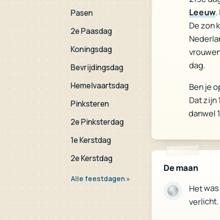
Leeuw
.
Pasen
De zon 
2e Paasdag
Nederla
Koningsdag
vrouwen
dag.
Bevrijdingsdag
Hemelvaartsdag
Ben je o
Dat zijn
Pinksteren
danwel 
2e Pinksterdag
1e Kerstdag
2e Kerstdag
De maan
Alle feestdagen »
Het was
verlicht.