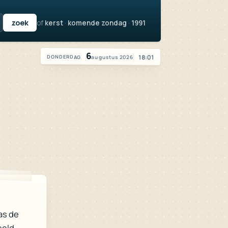
of
kerst
·
komende zondag
·
1991
Vandaag is het donderdag 6 augustus 2026
6
18:01
augustus 2026
DONDERDAG
as de
eeld