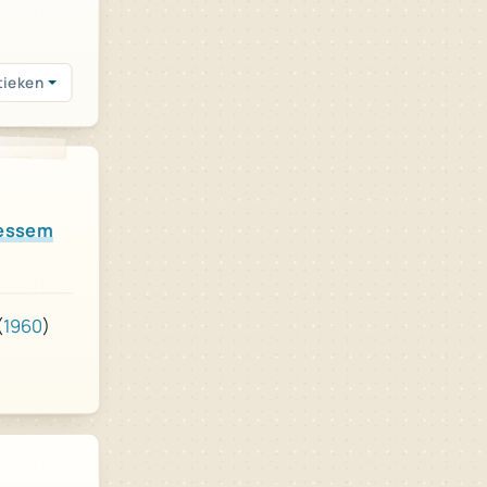
tieken
Fessem
)
1960
(