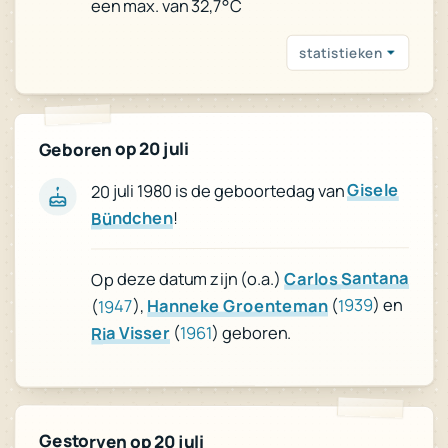
een max. van 32,7°C
statistieken
Geboren op 20 juli
Gisele
20 juli 1980 is de geboortedag van
!
Bündchen
Carlos Santana
Op deze datum zijn (o.a.)
) en
1939
(
Hanneke Groenteman
),
1947
(
) geboren.
1961
(
Ria Visser
Gestorven op 20 juli