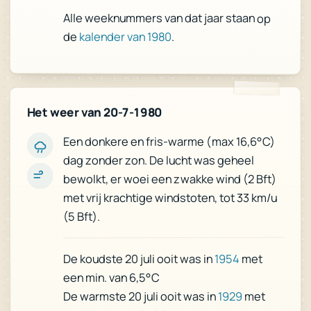
Alle weeknummers van dat jaar staan op
de
kalender van 1980
.
Het weer van 20-7-1980
Een donkere en fris-warme (max 16,6°C)
dag zonder zon. De lucht was geheel
bewolkt, er woei een zwakke wind (2 Bft)
met vrij krachtige windstoten, tot 33 km/u
(5 Bft).
met
1954
De koudste 20 juli ooit was in
een min. van 6,5°C
met
1929
De warmste 20 juli ooit was in