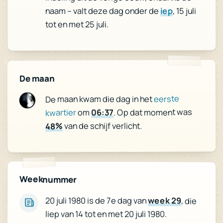
, 15 juli
iep
naam – valt deze dag onder de
tot en met 25 juli.
De maan
eerste
De maan kwam die dag in het
. Op dat moment was
06:37
om
kwartier
van de schijf verlicht.
48%
Weeknummer
20 juli 1980 is de 7e dag van
week 29
, die
liep van 14 tot en met 20 juli 1980.