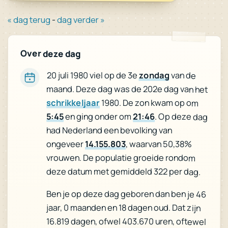
« dag terug
-
dag verder »
Over deze dag
20 juli 1980 viel op de 3e
zondag
van de
maand. Deze dag was de 202e dag van het
schrikkeljaar
1980. De zon kwam op om
5:45
en ging onder om
21:46
. Op deze dag
had Nederland een bevolking van
ongeveer
14.155.803
, waarvan 50,38%
vrouwen. De populatie groeide rondom
deze datum met gemiddeld 322 per dag.
Ben je op deze dag geboren dan ben je 46
jaar, 0 maanden en 18 dagen oud. Dat zijn
16.819 dagen, ofwel 403.670 uren, oftewel