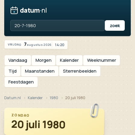
datum
·
nl
Vandaag is het vrijdag 7 augustus 2026
7
14:20
augustus 2026
VRIJDAG
Vandaag
Morgen
Kalender
Weeknummer
Tijd
Maanstanden
Sterrenbeelden
Feestdagen
Datum.nl
Kalender
1980
20 juli 1980
ZONDAG
20 juli 1980