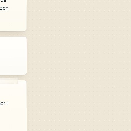
 zon
pril