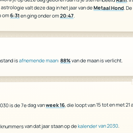
astrologie valt deze dag in het jaar van de
Metaal Hond
. De
p om
6:31
en ging onder om
20:47
.
van de maan is verlicht.
88%
:
afnemende maan
stand is
, die loopt van 15 tot en met 21 a
week 16
 2030 is de 7e dag van
.
kalender van 2030
eknummers van dat jaar staan op de