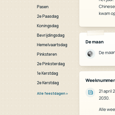
Chinese 
Pasen
kwam o
2e Paasdag
Koningsdag
Bevrijdingsdag
De maan
Hemelvaartsdag
De maan
Pinksteren
2e Pinksterdag
1e Kerstdag
Weeknummer
2e Kerstdag
21 april
Alle feestdagen »
2030.
Alle we