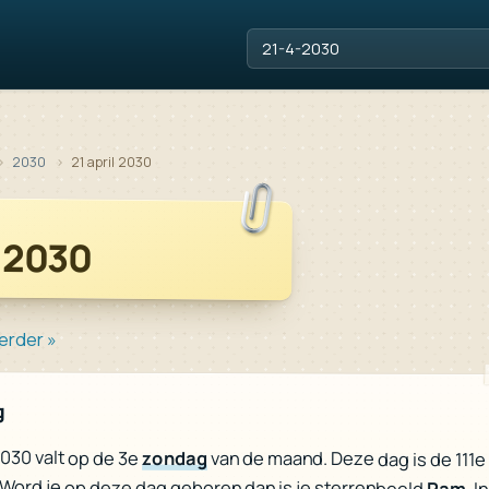
2030
21 april 2030
l 2030
erder »
g
 2030 valt op de 3e
zondag
van de maand. Deze dag is de 111e
. Word je op deze dag geboren dan is je sterrenbeeld
Ram
. I