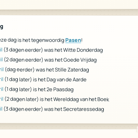
ag
ze dag is het tegenwoordig
Pasen
!
il
(3 dagen eerder) was het Witte Donderdag
il
(2 dagen eerder) was het Goede Vrijdag
il
(dag eerder) was het Stille Zaterdag
il
(1 dag later) is het Dag van de Aarde
il
(1 dag later) is het 2e Paasdag
il
(2 dagen later) is het Werelddag van het Boek
il
(3 dagen eerder) was het Secretaressedag