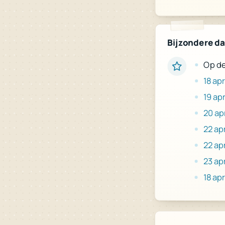
Bijzondere d
Op de
18 apr
19 apr
20 apr
22 apr
22 apr
23 apr
18 apr