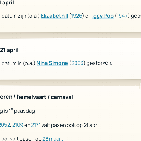
 april
) geb
1947
(
Iggy Pop
) en
1926
(
Elizabeth II
datum zijn (o.a.)
21 april
) gestorven.
2003
(
Nina Simone
datum is (o.a.)
teren / hemelvaart / carnaval
e
 is 1
paasdag
2052
,
2109
en
2171
valt pasen ook op 21 april
jaar valt pasen op
28 maart