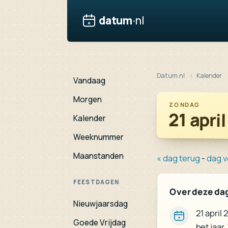
datum
·
nl
Datum.nl
Kalender
Vandaag
Morgen
ZONDAG
21 apri
Kalender
Weeknummer
Maanstanden
« dag terug
-
dag v
FEESTDAGEN
Over deze da
Nieuwjaarsdag
21 april
Goede Vrijdag
het jaar