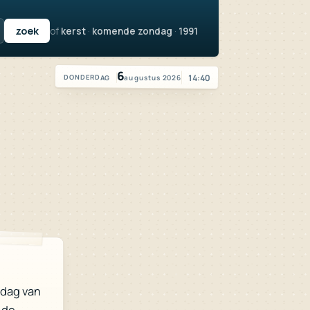
of
kerst
·
komende zondag
·
1991
Vandaag is het donderdag 6 augustus 2026
6
14:40
augustus 2026
DONDERDAG
 dag van
n de