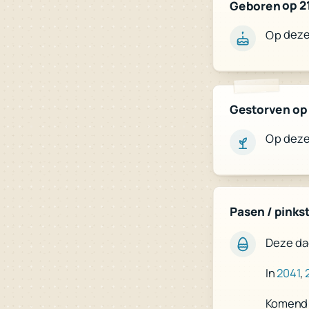
Geboren op 21
Op deze 
Gestorven op 
Op deze 
Pasen / pinks
Deze dag
In
2041
,
Komend 