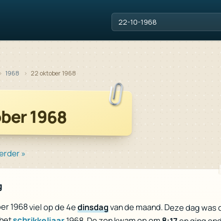
1968
22 oktober 1968
ober 1968
erder »
g
er 1968 viel op de 4e
dinsdag
van de maand. Deze dag was 
 het
schrikkeljaar
1968. De zon kwam op om
8:17
en ging on