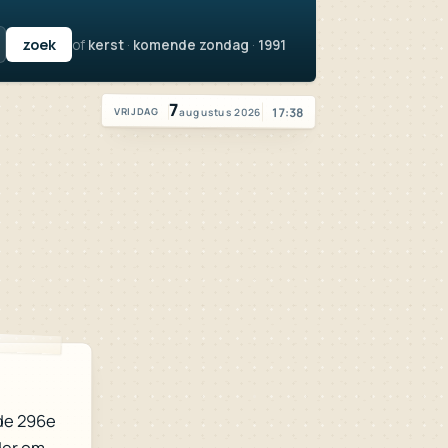
of
kerst
·
komende zondag
·
1991
Vandaag is het vrijdag 7 augustus 2026
7
17:38
augustus 2026
VRIJDAG
de 296e
der om