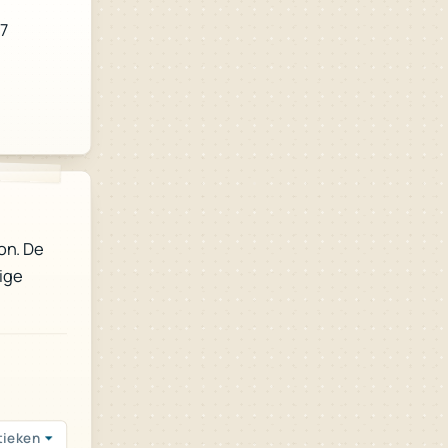
27
on. De
tige
tieken