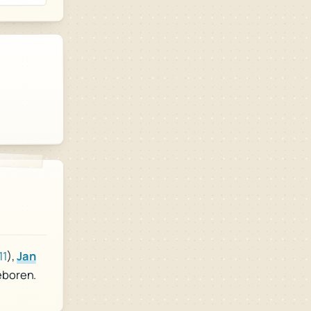
11
),
Jan
eboren.