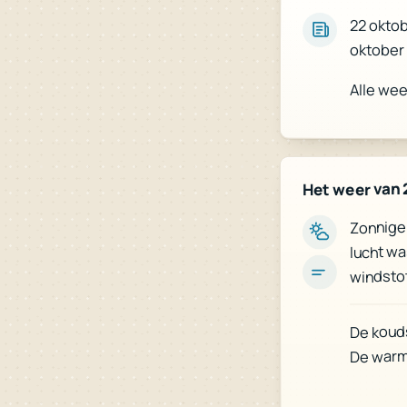
22 oktob
oktober 
Alle we
Het weer van 
Zonnige 
lucht wa
windstot
De kouds
De warm