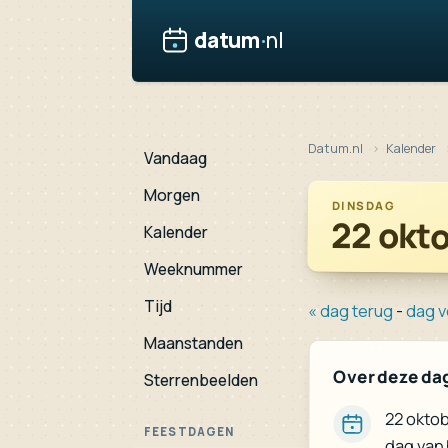
datum
·
nl
Datum.nl
Kalender
Vandaag
Morgen
DINSDAG
22 okt
Kalender
Weeknummer
Tijd
« dag terug
-
dag v
Maanstanden
Over deze da
Sterrenbeelden
22 oktob
FEESTDAGEN
dag van