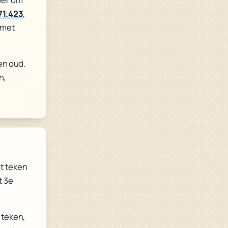
71.423
,
 met
en oud.
n,
at teken
t 3e
 teken,