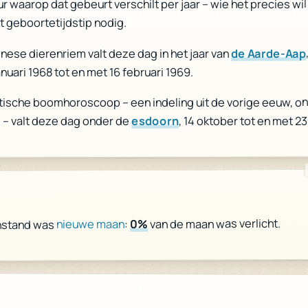
ur waarop dat gebeurt verschilt per jaar – wie het precies wi
t geboortetijdstip nodig.
de Aarde-Aap
inese dierenriem valt deze dag in het jaar van
anuari 1968 tot en met 16 februari 1969.
ltische boomhoroscoop – een indeling uit de vorige eeuw, o
, 14 oktober tot en met 2
esdoorn
 – valt deze dag onder de
van de maan was verlicht.
0%
:
nieuwe maan
nstand was
r