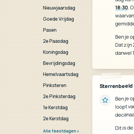
18:30
. 
Nieuwjaarsdag
waarvan
Goede Vrijdag
gemidde
Pasen
Ben je o
2e Paasdag
Dat zijn
Koningsdag
danwel 1
Bevrijdingsdag
Hemelvaartsdag
Pinksteren
Sterrenbeeld
2e Pinksterdag
Ben je o
loopt va
1e Kerstdag
decanaa
2e Kerstdag
Dit is d
Alle feestdagen »