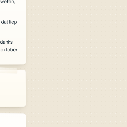
l weten,
, dat liep
ndanks
3 oktober.