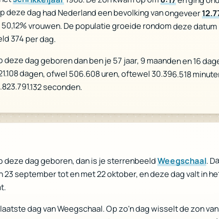
Op deze dag had Nederland een bevolking van ongeveer
12.7
 50,12% vrouwen. De populatie groeide rondom deze datum
ld 374 per dag.
p deze dag geboren dan ben je 57 jaar, 9 maanden en 16 dag
 21.108 dagen, ofwel 506.608 uren, oftewel 30.396.518 minute
.823.791.132 seconden.
. D
Weegschaal
p deze dag geboren, dan is je sterrenbeeld
n 23 september tot en met 22 oktober, en deze dag valt in he
t.
e laatste dag van Weegschaal. Op zo'n dag wisselt de zon van