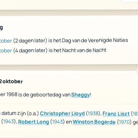
ag
(2 dagen later) is het Dag van de Verenigde Naties
tober
(4 dagen later) is het Nacht van de Nacht
tober
2 oktober
ber 1968 is de geboortedag van
Shaggy
!
datum zijn (o.a.)
Christopher Lloyd
(
1938
),
Franz Liszt
(
18
(
1943
),
Robert Long
(
1943
) en
Winston Bogarde
(
1970
) g