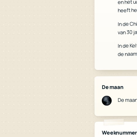
en het u
heeft he
In de Ch
van 30 j
In de Ke
de naam
De maan
De maa
Weeknumme