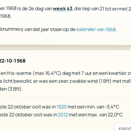
er 1968 is de 2e dag van
week 43
, die liep van 21 tot en met 
1968.
eknummers van dat jaar staan op de
kalender van 1968
.
22-10-1968
en fris-warme (max 16,4°C) dag met 7 uur en een kwartier z
s licht bewolkt, er was een zeer zwakke wind (1 Bft) met ma
en (3 Bft).
met een min. van -3,4°C
1920
te 22 oktober ooit was in
met een max. van 22,0°C
2012
ste 22 oktober ooit was in
statis