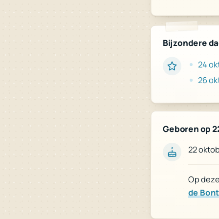
Bijzondere d
24 ok
26 ok
Geboren op 2
22 okto
Op deze 
de Bont