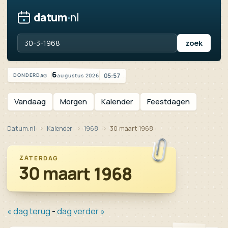
datum
·
nl
Vandaag is het donderdag 6 augustus 2026
6
05:57
augustus 2026
DONDERDAG
Vandaag
Morgen
Kalender
Feestdagen
Datum.nl
Kalender
1968
30 maart 1968
ZATERDAG
30 maart 1968
« dag terug
-
dag verder »