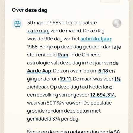
Over deze dag
30 maart 1968 viel op de laatste
zaterdag
van de maand. Deze dag
was de 90e dag van het
schrikkeljaar
1968. Ben je op deze dag geboren dan is je
sterrenbeeld
Ram
. In de Chinese
astrologie valt deze dag in het jaar van de
Aarde Aap
. De zon kwam op om
6:18
en
ging onder om
19:11
. De maan was voor
1%
zichtbaar. Op deze dag had Nederland
een bevolking van ongeveer
12.694.314
,
waarvan 50,11% vrouwen. De populatie
groeide rondom deze datum met
gemiddeld 374 per dag.
Ben je op deze dag geboren dan ben je 58