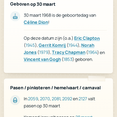
Geboren op 30 maart
30 maart 1968 is de geboortedag van
Céline Dion
!
Op deze datum zijn (o.a.)
Eric Clapton
(
1945
),
Gerrit Komrij
(
1944
),
Norah
Jones
(
1979
),
Tracy Chapman
(
1964
) en
Vincent van Gogh
(
1853
) geboren.
Pasen / pinksteren / hemelvaart / carnaval
valt
2127
en
2092
,
2081
,
2070
,
2059
In
pasen op 30 maart