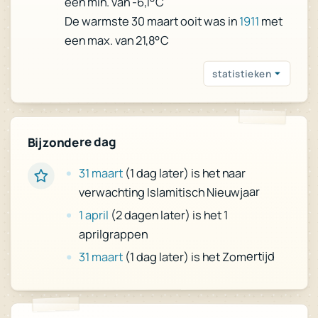
een min. van -6,1°C
met
1911
De warmste 30 maart ooit was in
een max. van 21,8°C
statistieken
Bijzondere dag
(1 dag later) is het naar
31 maart
verwachting Islamitisch Nieuwjaar
(2 dagen later) is het 1
1 april
aprilgrappen
(1 dag later) is het Zomertijd
31 maart