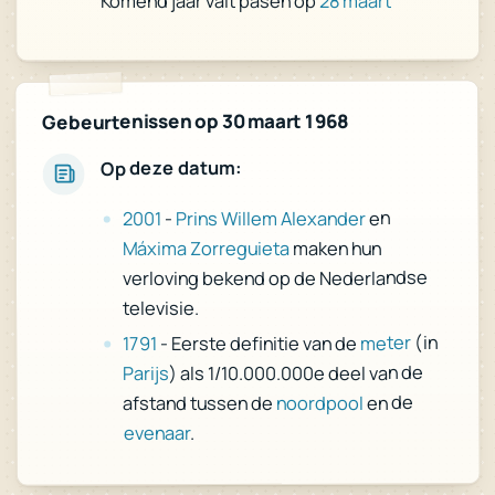
28 maart
Komend jaar valt pasen op
Gebeurtenissen op 30 maart 1968
Op deze datum:
en
Prins Willem Alexander
-
2001
maken hun
Máxima Zorreguieta
verloving bekend op de Nederlandse
televisie.
(in
meter
- Eerste definitie van de
1791
) als 1/10.000.000e deel van de
Parijs
en de
noordpool
afstand tussen de
.
evenaar