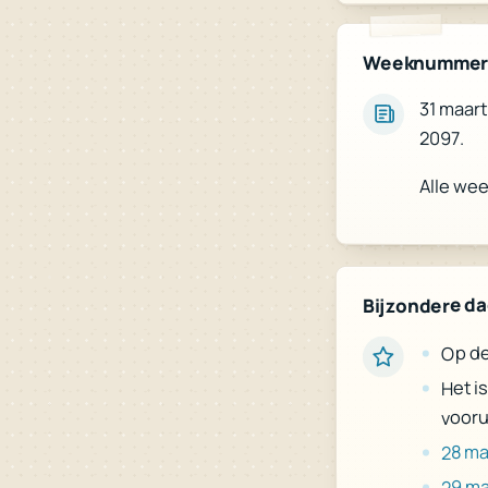
Weeknumme
31 maart
2097.
Alle we
Bijzondere d
Op de
Het i
vooru
28 ma
29 ma