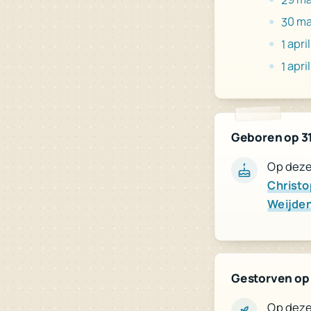
30 ma
1 april
1 april
Geboren op 3
Op deze 
Christo
Weijde
Gestorven op
Op deze 