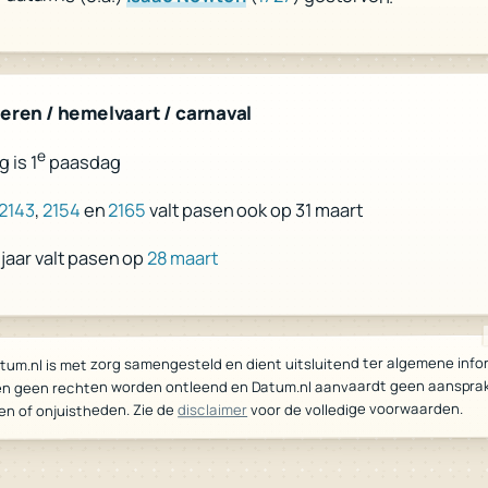
teren / hemelvaart / carnaval
e
paasdag
 is 1
valt pasen ook op 31 maart
2165
en
2154
,
2143
28 maart
jaar valt pasen op
tum.nl is met zorg samengesteld en dient uitsluitend ter algemene info
n geen rechten worden ontleend en Datum.nl aanvaardt geen aansprake
voor de volledige voorwaarden.
disclaimer
en of onjuistheden. Zie de