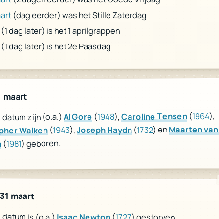
(dag eerder) was het Stille Zaterdag
art
(1 dag later) is het 1 aprilgrappen
(1 dag later) is het 2e Paasdag
1 maart
),
1964
(
Caroline Tensen
),
1948
(
Al Gore
datum zijn (o.a.)
Maarten van
) en
1732
(
Joseph Haydn
),
1943
(
pher Walken
) geboren.
1981
(
n
 31 maart
datum is (o.a.)
Isaac Newton
(
1727
) gestorven.