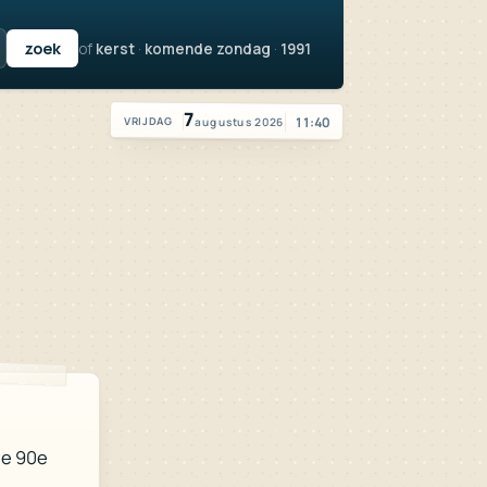
of
kerst
·
komende zondag
·
1991
Vandaag is het vrijdag 7 augustus 2026
7
11:40
augustus 2026
VRIJDAG
de 90e