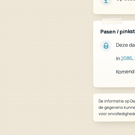
Pasen / pinks
Deze dag
,
2086
In
Komend 
De informatie op Da
de gegevens kunne
voor onvolledighed