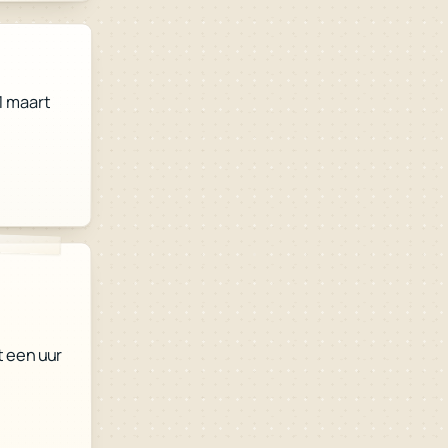
31 maart
t een uur