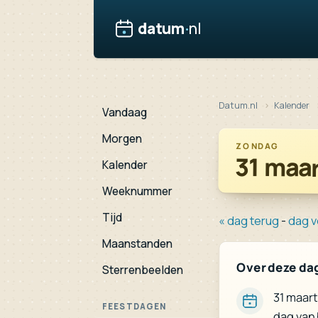
datum
·
nl
Datum.nl
Kalender
Vandaag
Morgen
ZONDAG
31 maa
Kalender
Weeknummer
Tijd
« dag terug
-
dag v
Maanstanden
Over deze da
Sterrenbeelden
31 maart
FEESTDAGEN
dag van 