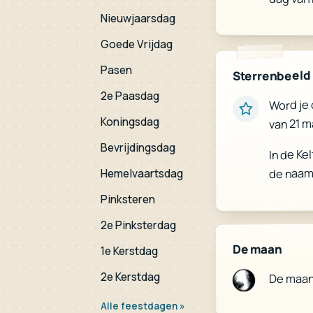
Nieuwjaarsdag
Goede Vrijdag
Pasen
Sterrenbeeld
2e Paasdag
Word je 
Koningsdag
van 21 m
Bevrijdingsdag
In de Ke
de naam
Hemelvaartsdag
Pinksteren
2e Pinksterdag
De maan
1e Kerstdag
2e Kerstdag
De maan
Alle feestdagen »