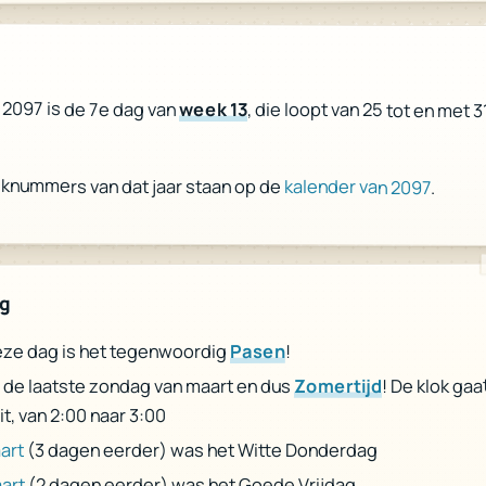
r
 2097 is de 7e dag van
week 13
, die loopt van 25 tot en met 
eknummers van dat jaar staan op de
kalender van 2097
.
ag
!
Pasen
ze dag is het tegenwoordig
! De klok gaa
Zomertijd
s de laatste zondag van maart en dus
it, van 2:00 naar 3:00
(3 dagen eerder) was het Witte Donderdag
art
(2 dagen eerder) was het Goede Vrijdag
art