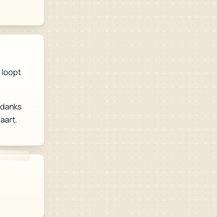
 loopt
ndanks
aart.