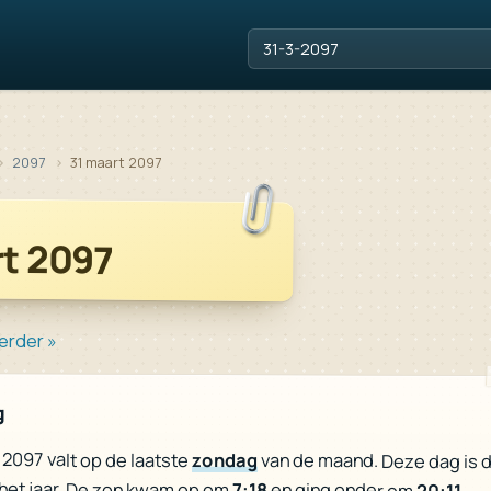
2097
31 maart 2097
rt 2097
erder »
g
 2097 valt op de laatste
zondag
van de maand. Deze dag is 
het jaar. De zon kwam op om
7:18
en ging onder om
20:11
.