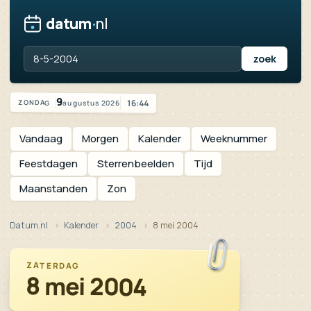
datum
·
nl
Zoek een datum, jaartal of feestdag
Vandaag is het zondag 9 augustus 2026
9
16:44
augustus 2026
ZONDAG
Vandaag
Morgen
Kalender
Weeknummer
Feestdagen
Sterrenbeelden
Tijd
Maanstanden
Zon
Datum.nl
Kalender
2004
8 mei 2004
ZATERDAG
8 mei 2004