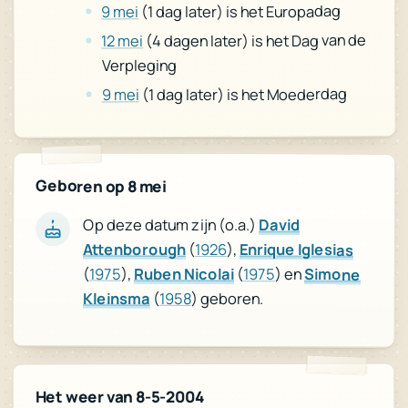
(1 dag later) is het Europadag
9 mei
(4 dagen later) is het Dag van de
12 mei
Verpleging
(1 dag later) is het Moederdag
9 mei
Geboren op 8 mei
Op deze datum zijn (o.a.)
David
Attenborough
(
1926
),
Enrique Iglesias
(
1975
),
Ruben Nicolai
(
1975
) en
Simone
Kleinsma
(
1958
) geboren.
Het weer van 8-5-2004