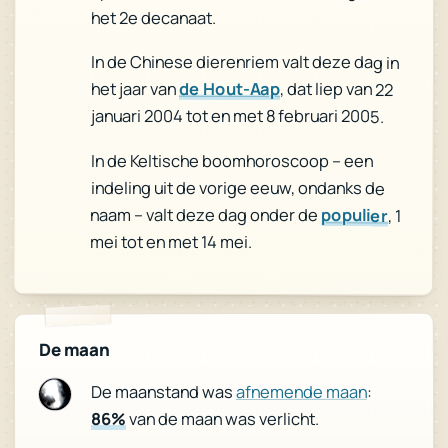
het 2e decanaat.
In de Chinese dierenriem valt deze dag in
het jaar van
de Hout-Aap
, dat liep van 22
januari 2004 tot en met 8 februari 2005.
In de Keltische boomhoroscoop – een
indeling uit de vorige eeuw, ondanks de
naam – valt deze dag onder de
populier
, 1
mei tot en met 14 mei.
De maan
:
afnemende maan
De maanstand was
van de maan was verlicht.
86%