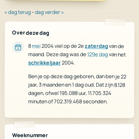
« dag terug
-
dag verder »
Over deze dag
8
mei
2004 viel op de 2e
zaterdag
van de
maand. Deze dag was de
129e dag
van het
schrikkeljaar
2004.
Ben je op deze dag geboren, dan ben je 22
jaar, 3 maanden en 1 dag oud. Dat zijn 8.128
dagen, ofwel 195.088 uur, 11.705.324
minuten of 702.319.468 seconden.
Weeknummer