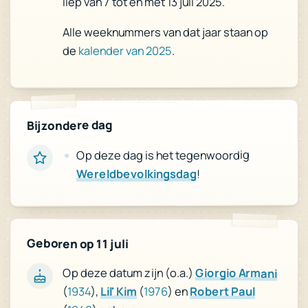
liep van 7 tot en met 13 juli 2025.
Alle weeknummers van dat jaar staan op
.
kalender van 2025
de
Bijzondere dag
Op deze dag is het tegenwoordig
!
Wereldbevolkingsdag
Geboren op 11 juli
Op deze datum zijn (o.a.)
Giorgio Armani
(
1934
),
Lil' Kim
(
1976
) en
Robert Paul