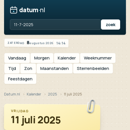
datum
·
nl
Vandaag is het zaterdag 8 augustus 2026
8
14:14
augustus 2026
ZATERDAG
Vandaag
Morgen
Kalender
Weeknummer
Tijd
Zon
Maanstanden
Sterrenbeelden
Feestdagen
Datum.nl
Kalender
2025
11 juli 2025
VRIJDAG
11 juli 2025