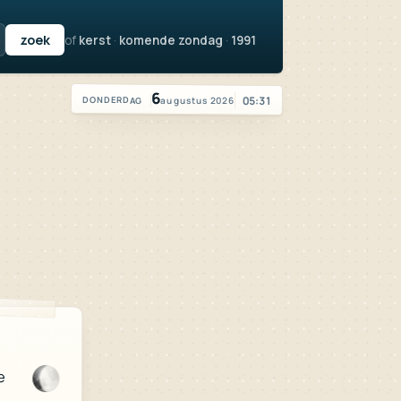
of
kerst
·
komende zondag
·
1991
Vandaag is het donderdag 6 augustus 2026
6
05:31
augustus 2026
DONDERDAG
e