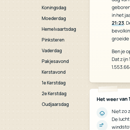
geboren 
Koningsdag
in het j
Moederdag
21:23
. 
Hemelvaartsdag
bevolki
groeide
Pinksteren
Vaderdag
Ben je o
Dat zijn
Pakjesavond
1.553.6
Kerstavond
1e Kerstdag
2e Kerstdag
Het weer van 
Oudjaarsdag
Niet zo 
De lucht
windstot