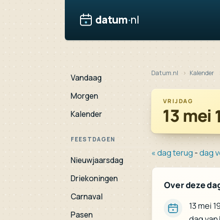
datum
·
nl
Datum.nl
Kalender
Vandaag
Morgen
VRIJDAG
13 mei 
Kalender
FEESTDAGEN
« dag terug
-
dag v
Nieuwjaarsdag
Driekoningen
Over deze da
Carnaval
13 mei 1
Pasen
dag van 