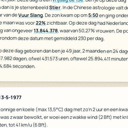
dan is je sterrenbeeld
Stier
. In de Chinese astrologie valt 
aar van de
Vuur Slang
. De zon kwam op om
5:50
en ging onde
De maan was voor
22%
zichtbaar. Op deze dag had Nederlan
ng van ongeveer
13.844.378
, waarvan 50,27% vrouwen. De po
 rondom deze datum met gemiddeld 230 per dag.
p deze dag geboren dan ben je 49 jaar, 2 maanden en 24 dag
 17.982 dagen, ofwel 431.573 uren, oftewel 25.894.411 minuten
64.684 seconden.
13-5-1977
zonnige en koele (max 13,5°C) dag met zo'n 2 uur en een kwar
 was zwaar bewolkt, er woei een zwakke wind (2 Bft) met kr
en, tot 41 km/u (6 Bft).