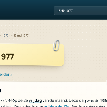
1977
13 mei 1977
1977
erder »
g
977 viel op de 2e
vrijdag
van de maand. Deze dag was de 133
het jaar. Deze dag is een
vrijdag de 13e
. Ben je op deze dag