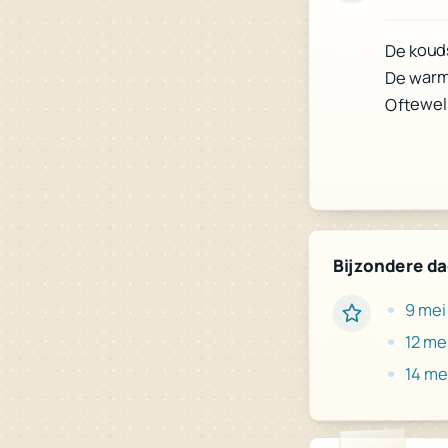
De kouds
De warms
Oftewel:
Bijzondere d
9 mei
12 me
14 me