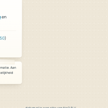
n
en
950
)
rmatie. Aan
lijkheid