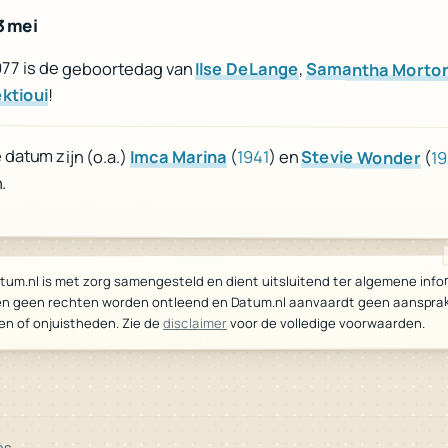
3 mei
977 is de geboortedag van
Ilse DeLange
,
Samantha Morto
ektioui
!
datum zijn (o.a.)
Imca Marina
(
1941
) en
Stevie Wonder
(
1
.
tum.nl is met zorg samengesteld en dient uitsluitend ter algemene info
n geen rechten worden ontleend en Datum.nl aanvaardt geen aansprake
voor de volledige voorwaarden.
disclaimer
en of onjuistheden. Zie de