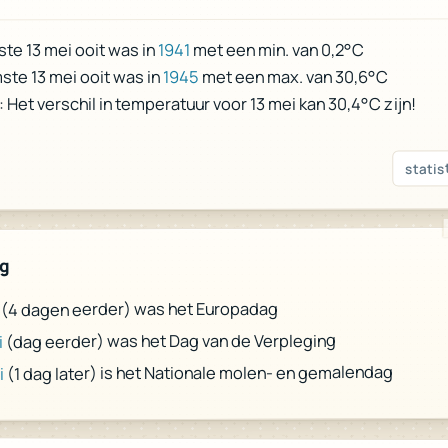
met een min. van 0,2°C
1941
te 13 mei ooit was in
met een max. van 30,6°C
1945
te 13 mei ooit was in
 Het verschil in temperatuur voor 13 mei kan 30,4°C zijn!
statis
ag
(4 dagen eerder) was het Europadag
(dag eerder) was het Dag van de Verpleging
i
(1 dag later) is het Nationale molen- en gemalendag
i