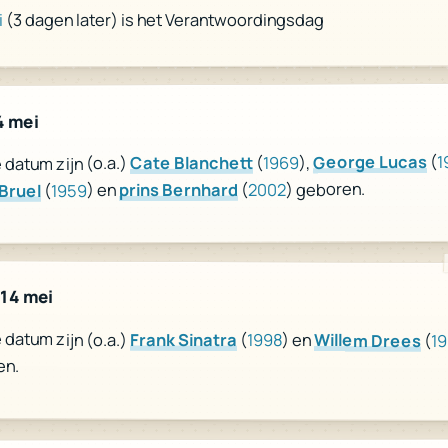
(3 dagen later) is het Verantwoordingsdag
i
4 mei
1
(
George Lucas
),
1969
(
Cate Blanchett
datum zijn (o.a.)
) geboren.
2002
(
prins Bernhard
) en
1959
(
 Bruel
 14 mei
datum zijn (o.a.)
Frank Sinatra
(
1998
) en
Willem Drees
(
1
en.