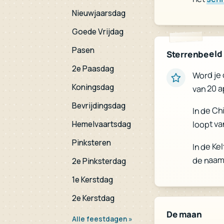
Nieuwjaarsdag
Goede Vrijdag
Pasen
Sterrenbeeld
2e Paasdag
Word je 
Koningsdag
van 20 a
Bevrijdingsdag
In de Ch
loopt va
Hemelvaartsdag
Pinksteren
In de Ke
de naam
2e Pinksterdag
1e Kerstdag
2e Kerstdag
De maan
Alle feestdagen »