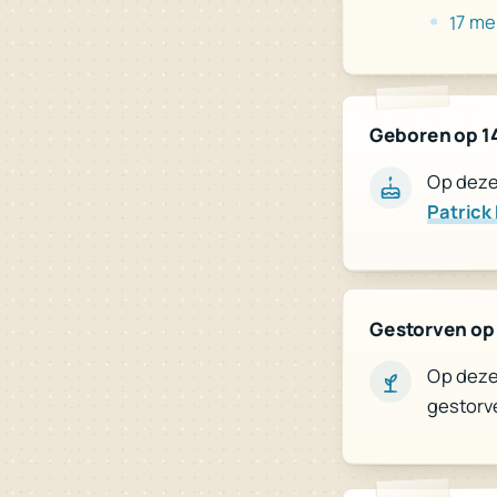
17 me
Geboren op 1
Op deze 
Patrick
Gestorven op
Op deze 
gestorv