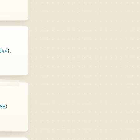
),
944
988
)