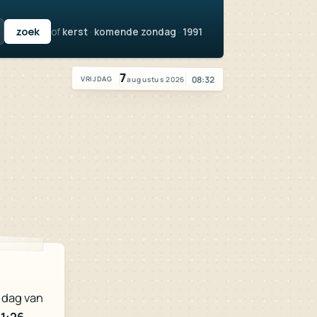
of
kerst
·
komende zondag
·
1991
Vandaag is het vrijdag 7 augustus 2026
7
08:32
augustus 2026
VRIJDAG
 dag van
1:26
.