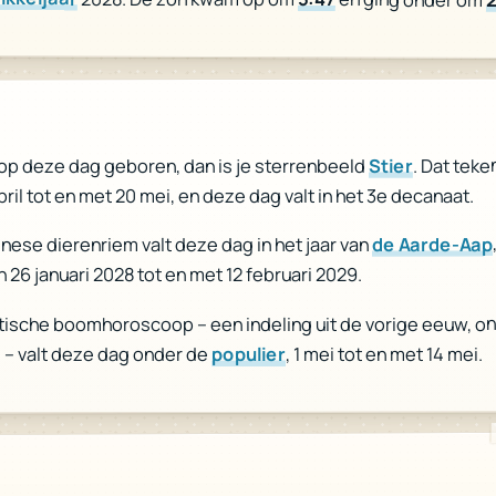
. Dat teke
Stier
op deze dag geboren, dan is je sterrenbeeld
pril tot en met 20 mei, en deze dag valt in het 3e decanaat.
de Aarde-Aap
inese dierenriem valt deze dag in het jaar van
n 26 januari 2028 tot en met 12 februari 2029.
ltische boomhoroscoop – een indeling uit de vorige eeuw, o
, 1 mei tot en met 14 mei.
populier
 – valt deze dag onder de