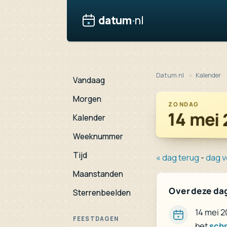
datum
·
nl
Datum.nl
Kalender
Vandaag
Morgen
ZONDAG
14 mei
Kalender
Weeknummer
Tijd
« dag terug
-
dag v
Maanstanden
Over deze da
Sterrenbeelden
14 mei 2
FEESTDAGEN
het
schr