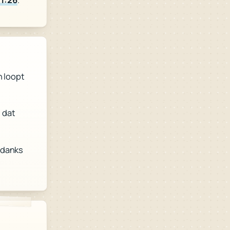
n loopt
, dat
ndanks