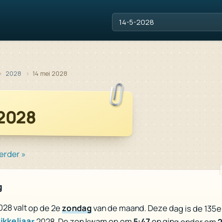
2028
14 mei 2028
 2028
erder »
g
028 valt op de 2e
zondag
van de maand. Deze dag is de 135e
ikkeljaar
2028. De zon kwam op om
5:47
en ging onder om
2