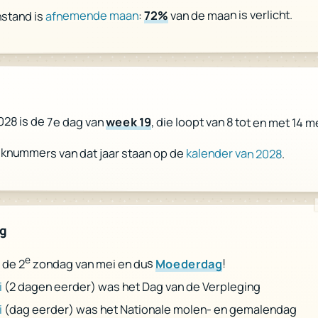
van de maan is verlicht.
72%
:
afnemende maan
stand is
r
028 is de 7e dag van
week 19
, die loopt van 8 tot en met 14 m
eknummers van dat jaar staan op de
kalender van 2028
.
ag
e
!
Moederdag
zondag van mei en dus
 de 2
(2 dagen eerder) was het Dag van de Verpleging
i
(dag eerder) was het Nationale molen- en gemalendag
i