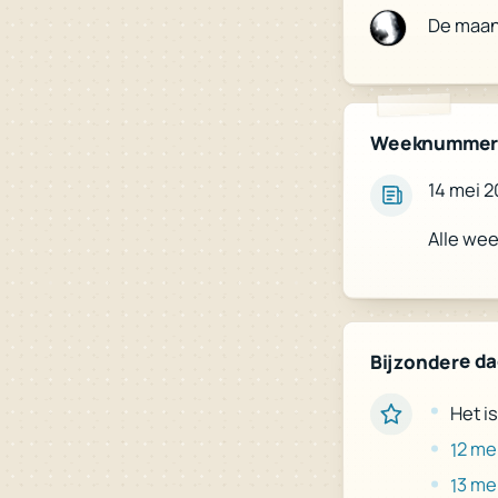
De maan
Weeknumme
14 mei 2
Alle we
Bijzondere d
Het is
12 me
13 me