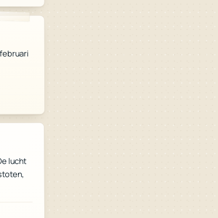
 februari
De lucht
stoten,