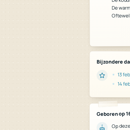
De warms
Oftewel:
Bijzondere d
13 feb
14 feb
Geboren op 16
Op deze 