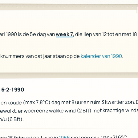
, die liep van 12 tot en met 18
week 7
ari 1990 is de 5e dag van
.
kalender van 1990
eknummers van dat jaar staan op de
16-2-1990
en koude (max 7,8°C) dag met 8 uur en ruim 3 kwartier zon. 
wolkt, er woei een zwakke wind (2 Bft) met krachtige wind
/u (6 Bft).
met een min. van -21,6°C
1956
te 16 februari ooit was in