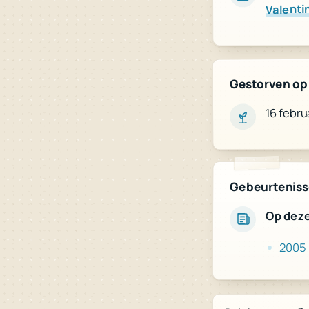
Valenti
Gestorven op 
16 febru
Gebeurtenisse
Op dez
2005