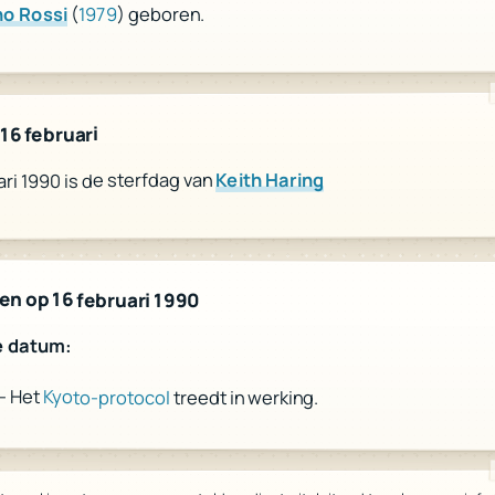
) geboren.
1979
(
no Rossi
16 februari
Keith Haring
ari 1990 is de sterfdag van
n op 16 februari 1990
e datum:
- Het
Kyoto-protocol
treedt in werking.