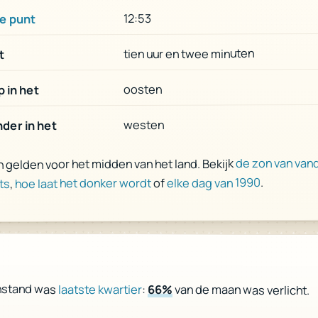
12:53
e punt
tien uur en twee minuten
t
oosten
 in het
westen
der in het
de zon van van
n gelden voor het midden van het land. Bekijk
.
elke dag van 1990
of
hoe laat het donker wordt
,
ts
nstand was
laatste kwartier
:
66%
van de maan was verlicht.