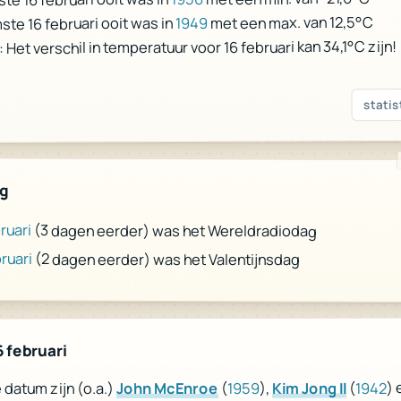
met een max. van 12,5°C
1949
te 16 februari ooit was in
 Het verschil in temperatuur voor 16 februari kan 34,1°C zijn!
statis
ag
ruari
(3 dagen eerder) was het Wereldradiodag
ruari
(2 dagen eerder) was het Valentijnsdag
 februari
) 
1942
(
Kim Jong Il
),
1959
(
John McEnroe
datum zijn (o.a.)