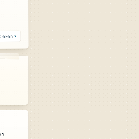
tieken
en