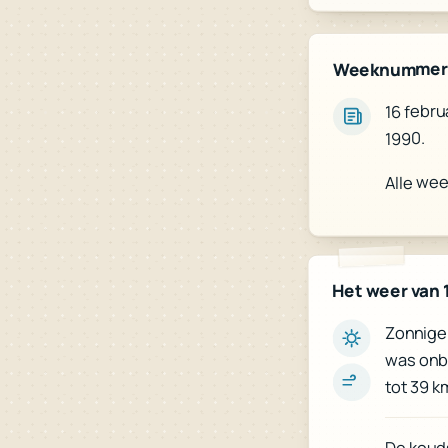
Weeknummer
16 febru
1990.
Alle we
Het weer van 
Zonnige 
was onbe
tot 39 km
De kouds