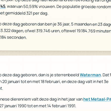
745
, waarvan 50,59% vrouwen. De populatie groeide rondo
et gemiddeld 321 per dag.
p deze dag geboren dan ben je 36 jaar, 5 maanden en 23 dag
 13.322 dagen, ofwel 319.746 uren, oftewel 19.184.769 minuten
6.184 seconden.
. Dat
Waterman
p deze dag geboren, dan is je sterrenbeeld
n 20 januari tot en met 18 februari, en deze dag valt in het 3e
t.
het Metaal-P
inese dierenriem valt deze dag in het jaar van
27 januari 1990 tot en met 14 februari 1991.