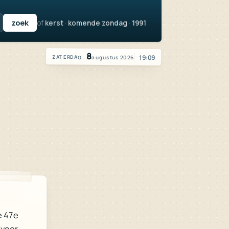
of
kerst
·
komende zondag
·
1991
Vandaag is het zaterdag 8 augustus 2026
8
19:09
augustus 2026
ZATERDAG
e 47e
eveer