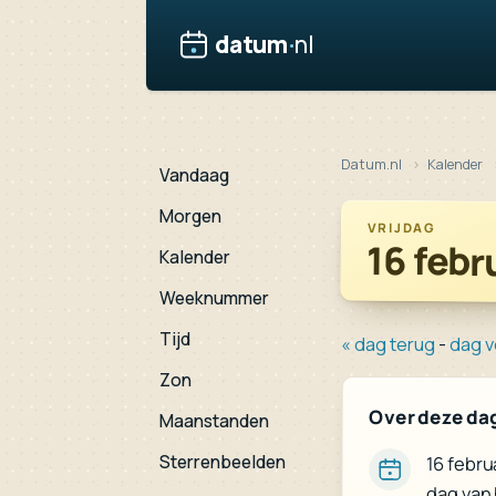
datum
·
nl
Datum.nl
Kalender
Vandaag
Morgen
VRIJDAG
16 febr
Kalender
Weeknummer
Tijd
« dag terug
-
dag v
Zon
Over deze da
Maanstanden
Sterrenbeelden
16 febru
dag van 