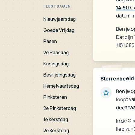
FEESTDAGEN
14.907.
datum m
Nieuwjaarsdag
Ben je o
Dat zijn
Goede Vrijdag
Pasen
1.151.08
2e Paasdag
Koningsdag
Bevrijdingsdag
Sterrenbeeld
Hemelvaartsdag
Ben je o
Pinksteren
loopt va
decanaa
2e Pinksterdag
1e Kerstdag
In de Ch
liep van 
2e Kerstdag