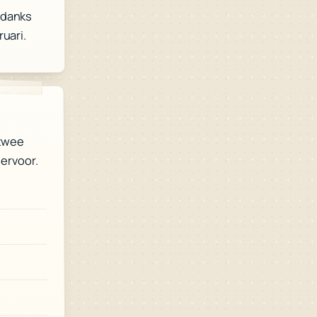
ndanks
ruari.
 twee
 ervoor.