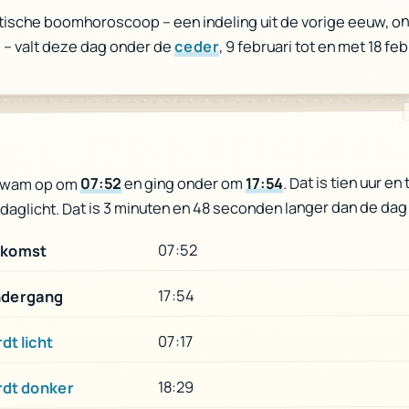
ltische boomhoroscoop – een indeling uit de vorige eeuw, o
, 9 februari tot en met 18 feb
ceder
 – valt deze dag onder de
. Dat is tien uur en
17:54
en ging onder om
07:52
kwam op om
daglicht. Dat is 3 minuten en 48 seconden langer dan de dag
07:52
komst
17:54
dergang
07:17
dt licht
18:29
rdt donker