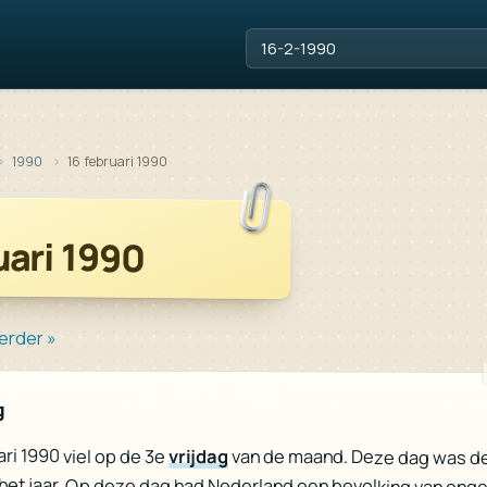
1990
16 februari 1990
uari 1990
erder »
g
ari 1990 viel op de 3e
vrijdag
van de maand. Deze dag was d
het jaar. Op deze dag had Nederland een bevolking van ong