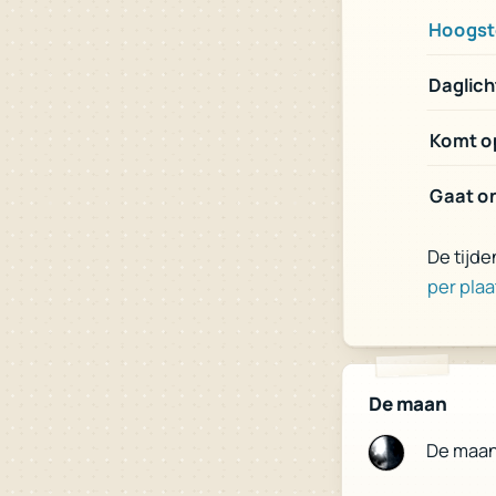
Hoogst
Daglich
Komt op
Gaat on
De tijde
per plaa
De maan
De maa