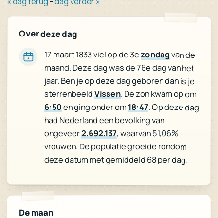
« dag terug
-
dag verder »
Over deze dag
17 maart 1833 viel op de 3e
zondag
van de
maand. Deze dag was de 76e dag van het
jaar. Ben je op deze dag geboren dan is je
sterrenbeeld
Vissen
. De zon kwam op om
6:50
en ging onder om
18:47
. Op deze dag
had Nederland een bevolking van
ongeveer
2.692.137
, waarvan 51,06%
vrouwen. De populatie groeide rondom
deze datum met gemiddeld 68 per dag.
De maan