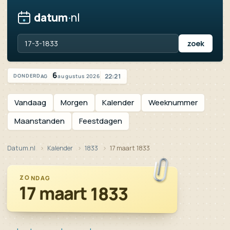
datum
·
nl
Vandaag is het donderdag 6 augustus 2026
6
22:21
augustus 2026
DONDERDAG
Vandaag
Morgen
Kalender
Weeknummer
Maanstanden
Feestdagen
Datum.nl
Kalender
1833
17 maart 1833
ZONDAG
17 maart 1833