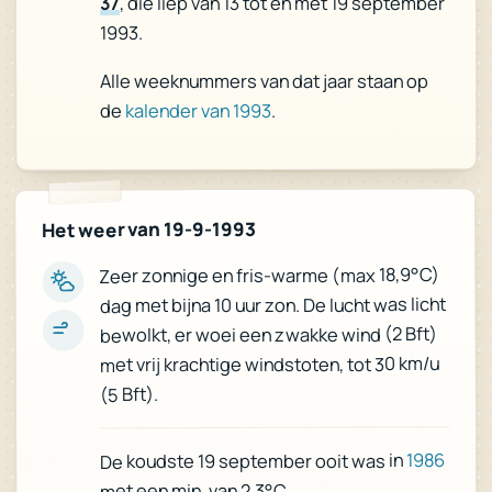
, die liep van 13 tot en met 19 september
37
1993.
Alle weeknummers van dat jaar staan op
.
kalender van 1993
de
Het weer van 19-9-1993
Zeer zonnige en fris-warme (max 18,9°C)
dag met bijna 10 uur zon. De lucht was licht
bewolkt, er woei een zwakke wind (2 Bft)
met vrij krachtige windstoten, tot 30 km/u
(5 Bft).
1986
De koudste 19 september ooit was in
met een min. van 2,3°C