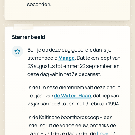
seconden.
Sterrenbeeld
Ben je op deze dag geboren, dan is je
. Dat teken loopt van
Maagd
sterrenbeeld
23 augustus tot en met 22 september, en
deze dag valt in het 3e decanaat.
In de Chinese dierenriem valt deze dag in
, dat liep van
de Water-Haan
het jaar van
23 januari 1993 tot en met 9 februari 1994.
In de Keltische boomhoroscoop – een
indeling uit de vorige eeuw, ondanks de
, 13
linde
naam – valt deze dag onder de