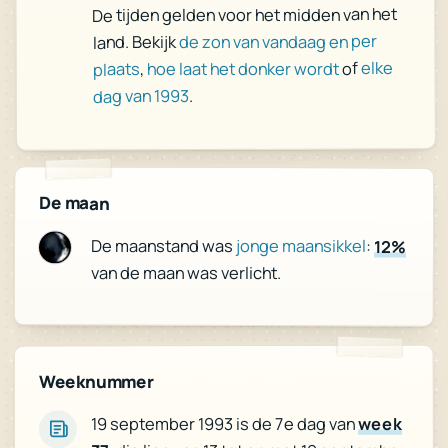
De tijden gelden voor het midden van het
de zon van vandaag en per
land. Bekijk
elke
of
hoe laat het donker wordt
,
plaats
.
dag van 1993
De maan
De maanstand was
jonge maansikkel
:
12%
van de maan was verlicht.
Weeknummer
week
19 september 1993 is de 7e dag van