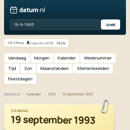
datum
·
nl
Vandaag is het zaterdag 8 augustus 2026
8
18:04
augustus 2026
ZATERDAG
Vandaag
Morgen
Kalender
Weeknummer
Tijd
Zon
Maanstanden
Sterrenbeelden
Feestdagen
Datum.nl
Kalender
1993
19 september 1993
ZONDAG
19 september 1993