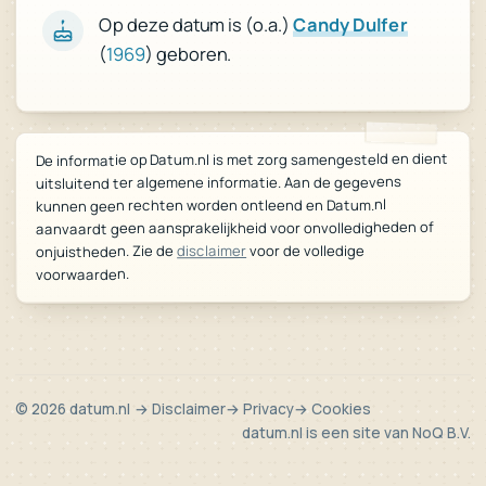
Candy Dulfer
Op deze datum is (o.a.)
) geboren.
1969
(
De informatie op Datum.nl is met zorg samengesteld en dient
uitsluitend ter algemene informatie. Aan de gegevens
kunnen geen rechten worden ontleend en Datum.nl
aanvaardt geen aansprakelijkheid voor onvolledigheden of
voor de volledige
disclaimer
onjuistheden. Zie de
voorwaarden.
© 2026 datum.nl
→ Disclaimer
→ Privacy
→ Cookies
datum.nl is een site van
NoQ B.V.