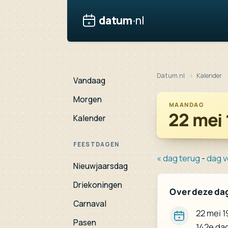
datum
·
nl
Datum.nl
Kalender
Vandaag
Morgen
MAANDAG
22 mei
Kalender
FEESTDAGEN
« dag terug
-
dag v
Nieuwjaarsdag
Driekoningen
Over deze da
Carnaval
22 mei 1
Pasen
142e dag