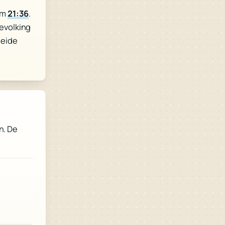
om
21:36
.
evolking
oeide
n. De