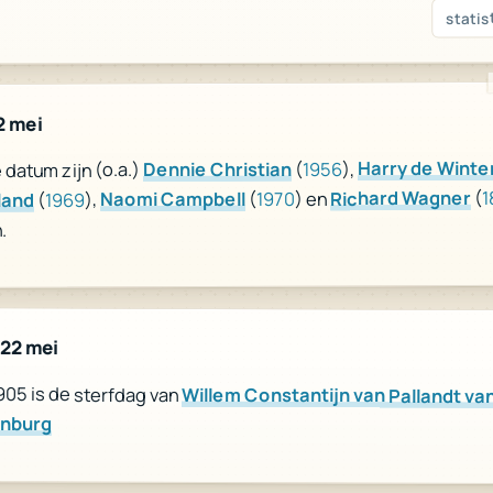
statis
2 mei
Harry de Winte
),
1956
(
Dennie Christian
datum zijn (o.a.)
1
(
Richard Wagner
) en
1970
(
Naomi Campbell
),
1969
(
land
.
 22 mei
905 is de sterfdag van
Willem Constantijn van Pallandt va
nburg