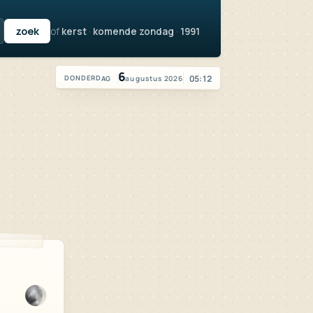
of
kerst
·
komende zondag
·
1991
Vandaag is het donderdag 6 augustus 2026
6
05:12
augustus 2026
DONDERDAG