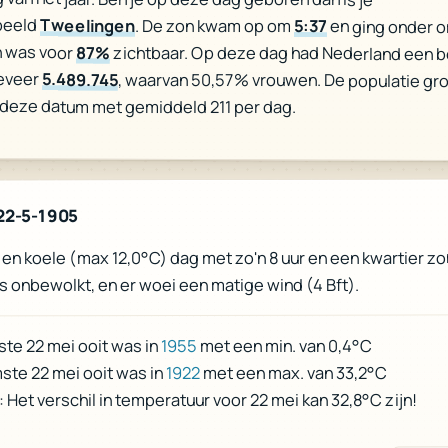
beeld
Tweelingen
. De zon kwam op om
5:37
en ging onder 
 was voor
87%
zichtbaar. Op deze dag had Nederland een b
eveer
5.489.745
, waarvan 50,57% vrouwen. De populatie gr
deze datum met gemiddeld 211 per dag.
22-5-1905
en koele (max 12,0°C) dag met zo'n 8 uur en een kwartier zo
s onbewolkt, en er woei een matige wind (4 Bft).
met een min. van 0,4°C
1955
te 22 mei ooit was in
met een max. van 33,2°C
1922
ste 22 mei ooit was in
 Het verschil in temperatuur voor 22 mei kan 32,8°C zijn!