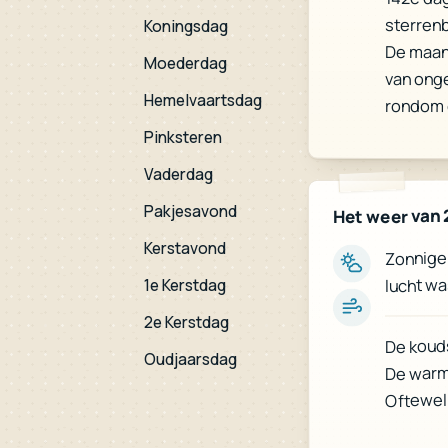
sterren
Koningsdag
De maan
Moederdag
van ong
Hemelvaartsdag
rondom 
Pinksteren
Vaderdag
Pakjesavond
Het weer van 
Kerstavond
Zonnige 
lucht wa
1e Kerstdag
2e Kerstdag
De kouds
Oudjaarsdag
De warm
Oftewel: