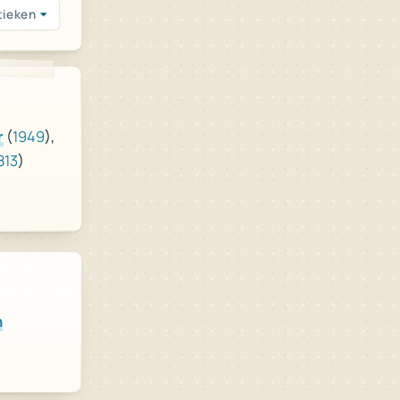
tieken
),
1949
(
r
)
813
n