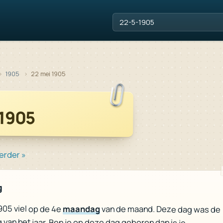
1905
22 mei 1905
 1905
erder »
g
905 viel op de 4e
maandag
van de maand. Deze dag was de
 van het jaar. Ben je op deze dag geboren dan is je