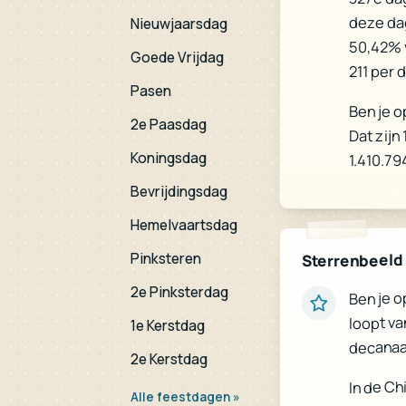
deze da
Nieuwjaarsdag
50,42% 
Goede Vrijdag
211 per 
Pasen
Ben je o
Dat zijn
2e Paasdag
Koningsdag
1.410.7
Bevrijdingsdag
Hemelvaartsdag
Pinksteren
Sterrenbeeld
2e Pinksterdag
Ben je o
loopt va
1e Kerstdag
decanaa
2e Kerstdag
In de Ch
Alle feestdagen »