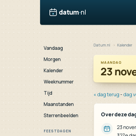
datum
·
nl
Datum.nl
Kalender
Vandaag
Morgen
MAANDAG
23 nov
Kalender
Weeknummer
Tijd
« dag terug
-
dag v
Maanstanden
Over deze da
Sterrenbeelden
23 novem
FEESTDAGEN
327e da