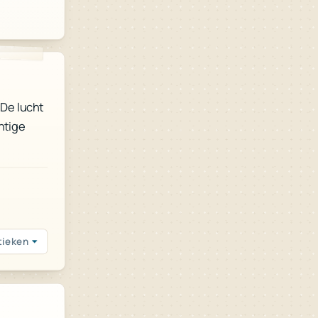
 De lucht
htige
tieken