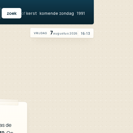
of
kerst
·
komende zondag
·
1991
Vandaag is het vrijdag 7 augustus 2026
7
16:13
augustus 2026
VRIJDAG
as de
39
. Op