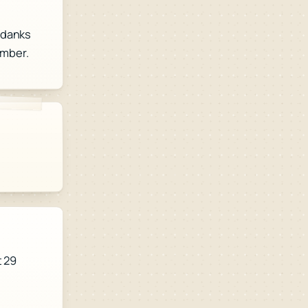
ndanks
ember.
t 29