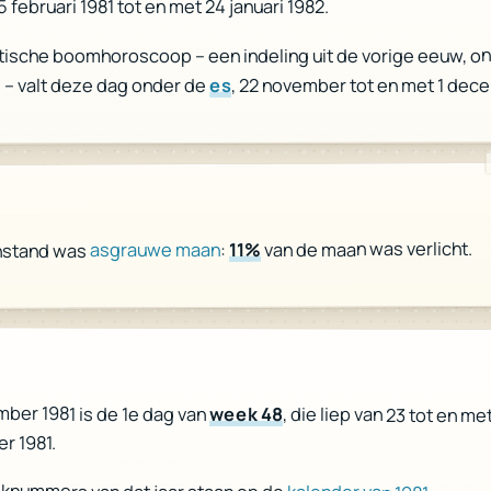
5 februari 1981 tot en met 24 januari 1982.
ltische boomhoroscoop – een indeling uit de vorige eeuw, o
, 22 november tot en met 1 dec
es
 – valt deze dag onder de
van de maan was verlicht.
11%
:
asgrauwe maan
nstand was
r
ber 1981 is de 1e dag van
week 48
, die liep van 23 tot en me
r 1981.