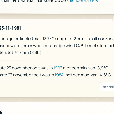
eknummers van dat jaar staan op de
kalender van 1981
.
23-11-1981
zonnige en koele (max 13,7°C) dag met 2 en een half uur zon.
r bewolkt, en er woei een matige wind (4 Bft) met stormac
en, tot 74 km/u (8 Bft).
met een min. van -8,9°C
1993
ste 23 november ooit was in
met een max. van 14,6°C
1984
ste 23 november ooit was in
statis
ag