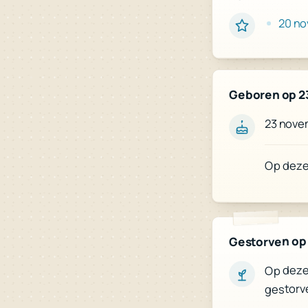
20 n
Geboren op 2
23 nove
Op deze 
Gestorven op
Op deze 
gestorv