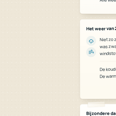
Alle we
Het weer van 
Niet zo 
was zwaa
windstot
De koud
De warm
Bijzondere d