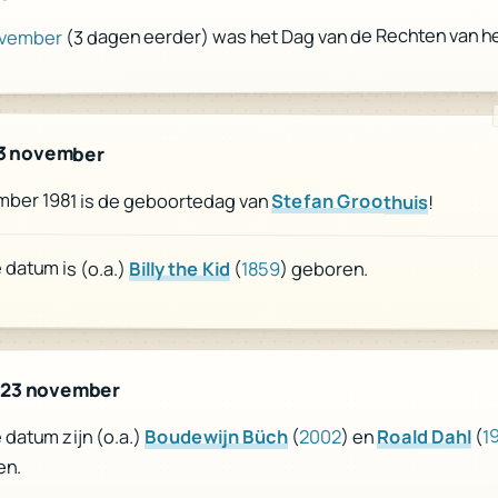
(3 dagen eerder) was het Dag van de Rechten van he
ovember
3 november
mber 1981 is de geboortedag van
Stefan Groothuis
!
datum is (o.a.)
Billy the Kid
(
1859
) geboren.
 23 november
1
(
Roald Dahl
) en
2002
(
Boudewijn Büch
datum zijn (o.a.)
en.