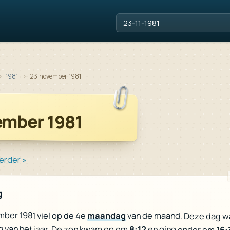
1981
23 november 1981
ember 1981
erder »
g
ber 1981 viel op de 4e
maandag
van de maand. Deze dag w
g van het jaar. De zon kwam op om
8:12
en ging onder om
16: