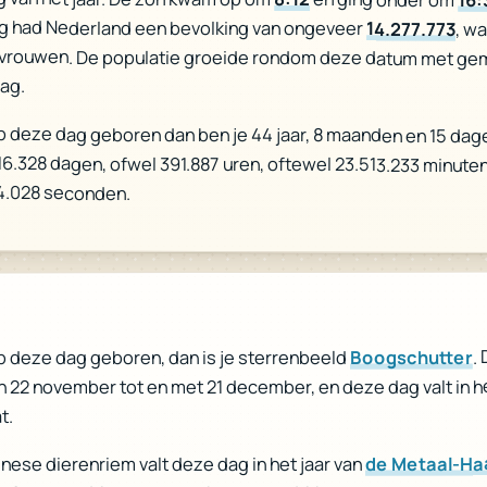
g had Nederland een bevolking van ongeveer
14.277.773
, w
vrouwen. De populatie groeide rondom deze datum met ge
dag.
p deze dag geboren dan ben je 44 jaar, 8 maanden en 15 dag
 16.328 dagen, ofwel 391.887 uren, oftewel 23.513.233 minuten,
94.028 seconden.
.
Boogschutter
p deze dag geboren, dan is je sterrenbeeld
n 22 november tot en met 21 december, en deze dag valt in h
t.
de Metaal-Ha
inese dierenriem valt deze dag in het jaar van