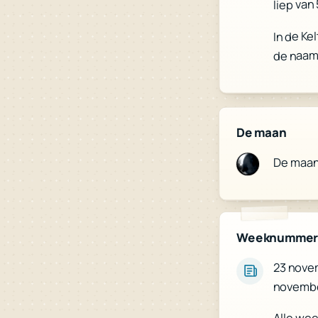
liep van 
In de Ke
de naam
De maan
De maa
Weeknumme
23 novem
novembe