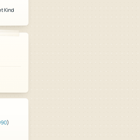
t Kind
)
990