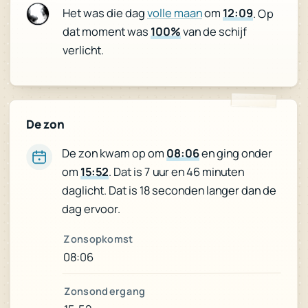
Het was die dag
volle maan
om
12:09
. Op
dat moment was
100%
van de schijf
verlicht.
De zon
en ging onder
08:06
De zon kwam op om
. Dat is 7 uur en 46 minuten
15:52
om
daglicht. Dat is 18 seconden langer dan de
dag ervoor.
Zonsopkomst
08:06
Zonsondergang