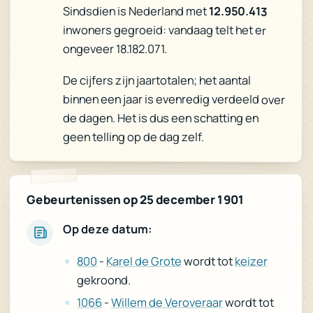
Sindsdien is Nederland met
12.950.413
inwoners gegroeid: vandaag telt het er
ongeveer 18.182.071.
De cijfers zijn jaartotalen; het aantal
binnen een jaar is evenredig verdeeld over
de dagen. Het is dus een schatting en
geen telling op de dag zelf.
Gebeurtenissen op 25 december 1901
Op deze datum:
keizer
wordt tot
Karel de Grote
-
800
gekroond.
wordt tot
Willem de Veroveraar
-
1066