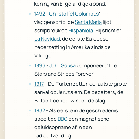
koning van Engeland gekroond.
'
Christoffel Columbus
-
1492
lijdt
Santa María
vlaggenschip, de
. Hij sticht er
Hispaniola
schipbreuk op
, de eerste Europese
La Navidad
nederzetting in Amerika sinds de
Vikingen.
componeert 'The
John Sousa
-
1896
Stars and Stripes Forever'.
- De Turken zetten de laatste grote
1917
aanval op Jeruzalem. De bezetters, de
Britse troepen, winnen de slag.
- Als eerste in de geschiedenis
1932
een magnetische
BBC
speelt de
geluidsopname af in een
radiouitzending.