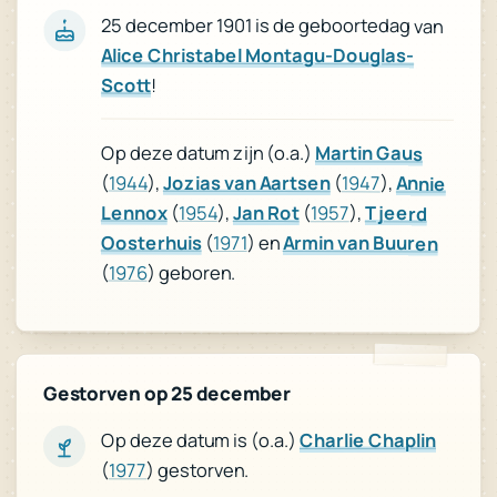
25 december 1901 is de geboortedag van
Alice Christabel Montagu-Douglas-
Scott
!
Op deze datum zijn (o.a.)
Martin Gaus
(
1944
),
Jozias van Aartsen
(
1947
),
Annie
Lennox
(
1954
),
Jan Rot
(
1957
),
Tjeerd
Oosterhuis
(
1971
) en
Armin van Buuren
(
1976
) geboren.
Gestorven op 25 december
Charlie Chaplin
Op deze datum is (o.a.)
) gestorven.
1977
(