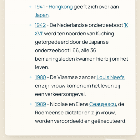
geeft zich over aan
Hongkong
-
1941
.
Japan
'K
- De Nederlandse onderzeeboot
1942
werd ten noorden van Kuching
XVI'
getorpedeerd door de Japanse
onderzeeboot I 66, alle 36
bemaningsleden kwamen hierbij om het
leven.
Louis Neefs
- De Vlaamse zanger
1980
en zijn vrouw komen om het leven bij
een verkeersongeval.
, de
Ceauşescu
- Nicolae en Elena
1989
Roemeense dictator en zijn vrouw,
worden veroordeeld en geëxecuteerd.