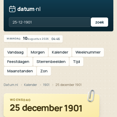
datum
·
nl
Zoek een datum, jaartal of feestdag
Vandaag is het maandag 10 augustus 2026
10
04:46
augustus 2026
MAANDAG
Vandaag
Morgen
Kalender
Weeknummer
Feestdagen
Sterrenbeelden
Tijd
Maanstanden
Zon
Datum.nl
Kalender
1901
25 december 1901
WOENSDAG
25 december 1901