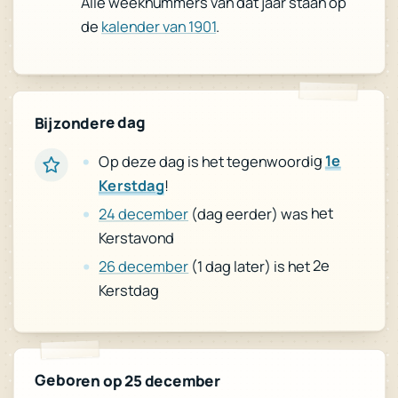
Alle weeknummers van dat jaar staan op
.
kalender van 1901
de
Bijzondere dag
1e
Op deze dag is het tegenwoordig
!
Kerstdag
(dag eerder) was het
24 december
Kerstavond
(1 dag later) is het 2e
26 december
Kerstdag
Geboren op 25 december