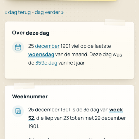
« dag terug
-
dag verder »
Over deze dag
25
december
1901 viel op de laatste
woensdag
van de maand. Deze dag was
de
359e dag
van het jaar.
Weeknummer
week
25 december 1901 is de 3e dag van
, die liep van 23 tot en met 29 december
52
1901.