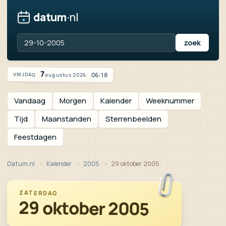
datum
·
nl
Vandaag is het vrijdag 7 augustus 2026
7
06:18
augustus 2026
VRIJDAG
Vandaag
Morgen
Kalender
Weeknummer
Tijd
Maanstanden
Sterrenbeelden
Feestdagen
Datum.nl
Kalender
2005
29 oktober 2005
ZATERDAG
29 oktober 2005