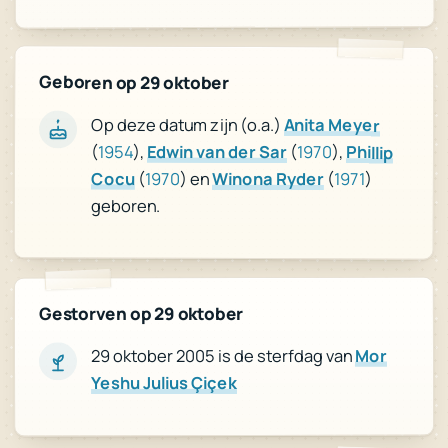
Geboren op 29 oktober
Op deze datum zijn (o.a.)
Anita Meyer
(
1954
),
Edwin van der Sar
(
1970
),
Phillip
Cocu
(
1970
) en
Winona Ryder
(
1971
)
geboren.
Gestorven op 29 oktober
Mor
29 oktober 2005 is de sterfdag van
Yeshu Julius Çiçek