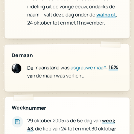
indeling uit de vorige eeuw, ondanks de
,
walnoot
naam – valt deze dag onder de
24 oktober tot en met 11 november.
De maan
16%
:
asgrauwe maan
De maanstand was
van de maan was verlicht.
Weeknummer
29 oktober 2005 is de 6e dag van
week
43
, die liep van 24 tot en met 30 oktober