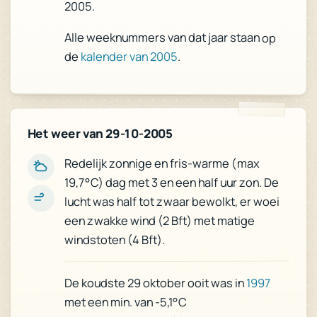
2005.
Alle weeknummers van dat jaar staan op
de
kalender van 2005
.
Het weer van 29-10-2005
Redelijk zonnige en fris-warme (max
19,7°C) dag met 3 en een half uur zon. De
lucht was half tot zwaar bewolkt, er woei
een zwakke wind (2 Bft) met matige
windstoten (4 Bft).
1997
De koudste 29 oktober ooit was in
met een min. van -5,1°C