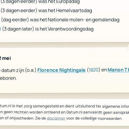
(3 dagen eerder) was het Europadag
(3 dagen eerder) was het Hemelvaartsdag
(dag eerder) was het Nationale molen- en gemalendag
i
(3 dagen later) is het Verantwoordingsdag
i
2 mei
Manon T
) en
1820
(
Florence Nightingale
datum zijn (o.a.)
geboren.
tum.nl is met zorg samengesteld en dient uitsluitend ter algemene info
n geen rechten worden ontleend en Datum.nl aanvaardt geen aanspra
en of onjuistheden. Zie de
disclaimer
voor de volledige voorwaarden.