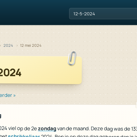
2024
12 mei 2024
 2024
erder »
g
024 viel op de 2e
zondag
van de maand. Deze dag was de 13
 het
schrikkeljaar
2024. Ben je op deze dag geboren dan is j