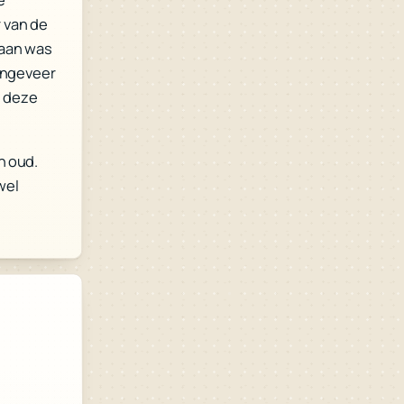
r van de
maan was
ongeveer
m deze
n oud.
wel