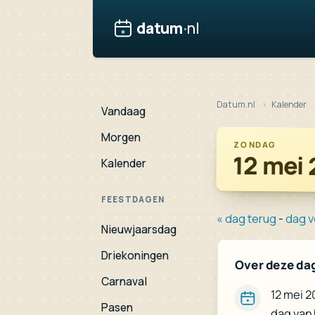
datum
·
nl
Datum.nl
Kalender
Vandaag
Morgen
ZONDAG
12 mei
Kalender
FEESTDAGEN
« dag terug
-
dag v
Nieuwjaarsdag
Driekoningen
Over deze da
Carnaval
12 mei 2
Pasen
dag van