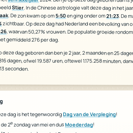
beeld
Stier
. In de Chinese astrologie valt deze dag in het jaa
raak
. De zon kwam op om
5:50
en ging onder om
21:23
. De 
%
zichtbaar. Op deze dag had Nederland een bevolking van 
426
, waarvan 50,27% vrouwen. De populatie groeide rondo
et gemiddeld 276 per dag.
p deze dag geboren dan ben je 2 jaar, 2 maanden en 25 dage
 816 dagen, ofwel 19.587 uren, oftewel 1.175.258 minuten, dan
513 seconden.
ag
!
Dag van de Verpleging
ze dag is het tegenwoordig
e
!
Moederdag
zondag van mei en dus
 de 2