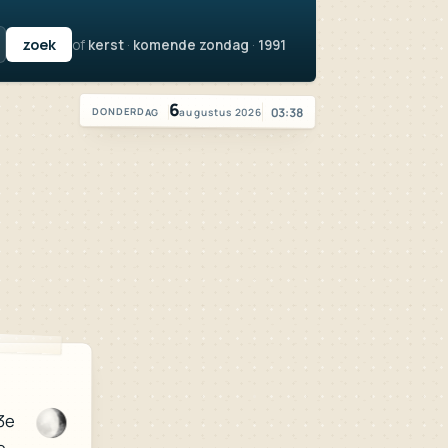
of
kerst
·
komende zondag
·
1991
Vandaag is het donderdag 6 augustus 2026
6
03:38
augustus 2026
DONDERDAG
3e
e