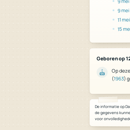
9 mei
9 mei
11 me
15 me
Geboren op 1
Op deze 
) 
1963
(
De informatie op Da
de gegevens kunne
voor onvolledighed