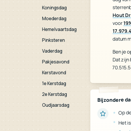
sterren
Koningsdag
Hout D
Moederdag
voor
19
Hemelvaartsdag
17.979.
datum m
Pinksteren
Vaderdag
Ben je o
Dat zijn
Pakjesavond
70.515.
Kerstavond
1e Kerstdag
2e Kerstdag
Bijzondere d
Oudjaarsdag
Op de
Het is