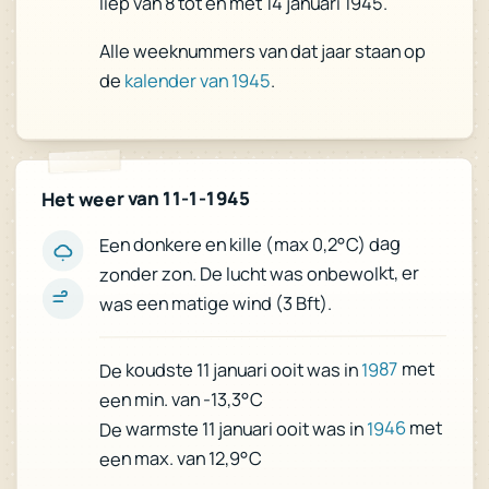
liep van 8 tot en met 14 januari 1945.
Alle weeknummers van dat jaar staan op
.
kalender van 1945
de
Het weer van 11-1-1945
Een donkere en kille (max 0,2°C) dag
zonder zon. De lucht was onbewolkt, er
was een matige wind (3 Bft).
met
1987
De koudste 11 januari ooit was in
een min. van -13,3°C
met
1946
De warmste 11 januari ooit was in
een max. van 12,9°C