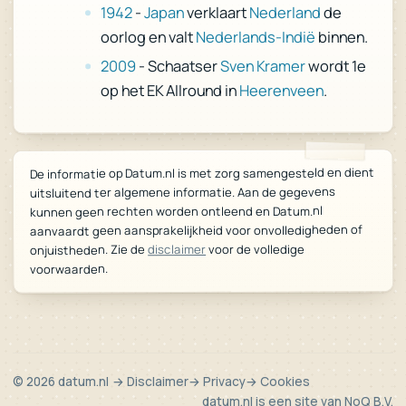
de
Nederland
verklaart
Japan
-
1942
binnen.
Nederlands-Indië
oorlog en valt
wordt 1e
Sven Kramer
- Schaatser
2009
.
Heerenveen
op het EK Allround in
De informatie op Datum.nl is met zorg samengesteld en dient
uitsluitend ter algemene informatie. Aan de gegevens
kunnen geen rechten worden ontleend en Datum.nl
aanvaardt geen aansprakelijkheid voor onvolledigheden of
voor de volledige
disclaimer
onjuistheden. Zie de
voorwaarden.
© 2026 datum.nl
→ Disclaimer
→ Privacy
→ Cookies
datum.nl is een site van
NoQ B.V.