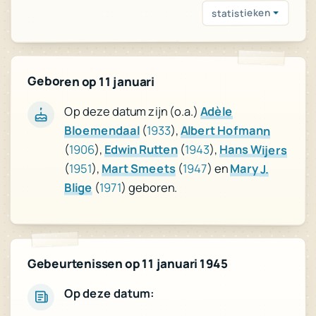
statistieken
Geboren op 11 januari
Op deze datum zijn (o.a.)
Adèle
Bloemendaal
(
1933
),
Albert Hofmann
(
1906
),
Edwin Rutten
(
1943
),
Hans Wijers
(
1951
),
Mart Smeets
(
1947
) en
Mary J.
Blige
(
1971
) geboren.
Gebeurtenissen op 11 januari 1945
Op deze datum: