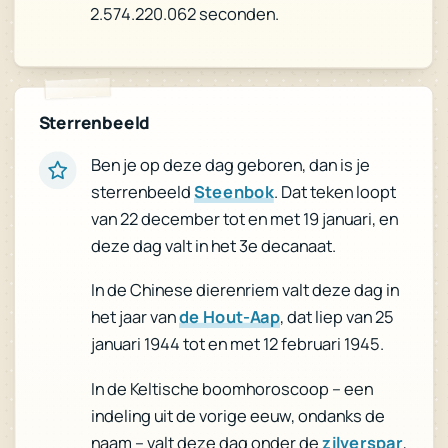
2.574.220.062 seconden.
Sterrenbeeld
Ben je op deze dag geboren, dan is je
. Dat teken loopt
Steenbok
sterrenbeeld
van 22 december tot en met 19 januari, en
deze dag valt in het 3e decanaat.
In de Chinese dierenriem valt deze dag in
, dat liep van 25
de Hout-Aap
het jaar van
januari 1944 tot en met 12 februari 1945.
In de Keltische boomhoroscoop – een
indeling uit de vorige eeuw, ondanks de
,
zilverspar
naam – valt deze dag onder de