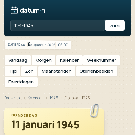
datum
·
nl
Vandaag is het zaterdag 8 augustus 2026
8
06:07
augustus 2026
ZATERDAG
Vandaag
Morgen
Kalender
Weeknummer
Tijd
Zon
Maanstanden
Sterrenbeelden
Feestdagen
Datum.nl
Kalender
1945
11 januari 1945
DONDERDAG
11 januari 1945