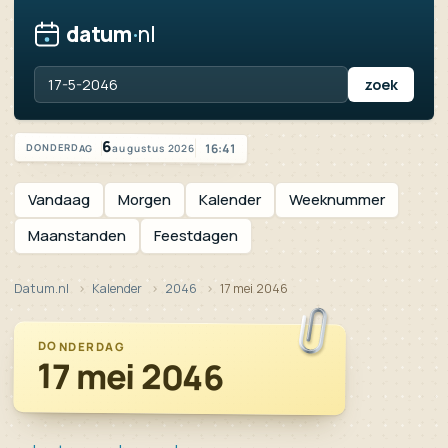
datum
·
nl
Vandaag is het donderdag 6 augustus 2026
6
16:41
augustus 2026
DONDERDAG
Vandaag
Morgen
Kalender
Weeknummer
Maanstanden
Feestdagen
Datum.nl
Kalender
2046
17 mei 2046
DONDERDAG
17 mei 2046