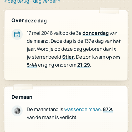
« dag terug
-
dag verder »
Over deze dag
17 mei 2046 valt op de 3e
donderdag
van
de maand. Deze dag is de 137e dag van het
jaar. Word je op deze dag geboren dan is
je sterrenbeeld
Stier
. De zon kwam op om
5:44
en ging onder om
21:29
.
De maan
87%
:
wassende maan
De maanstand is
van de maan is verlicht.