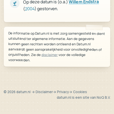
Willem Endstra
Op deze datum is (o.a.)
) gestorven.
2004
(
De informatie op Datum.nl is met zorg samengesteld en dient
uitsluitend ter algemene informatie. Aan de gegevens
kunnen geen rechten worden ontleend en Datum.nl
aanvaardt geen aansprakelijkheid voor onvolledigheden of
onjuistheden. Zie de
disclaimer
voor de volledige
voorwaarden.
© 2026 datum.nl
→ Disclaimer
→ Privacy
→ Cookies
datum.nl is een site van
NoQ B.V.