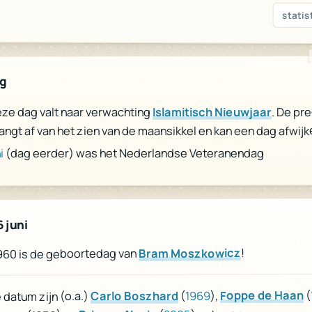
statis
ag
. De pr
Islamitisch Nieuwjaar
ze dag valt naar verwachting
angt af van het zien van de maansikkel en kan een dag afwijk
(dag eerder) was het Nederlandse Veteranendag
i
 juni
!
Bram Moszkowicz
1960 is de geboortedag van
(
Foppe de Haan
),
1969
(
Carlo Boszhard
datum zijn (o.a.)