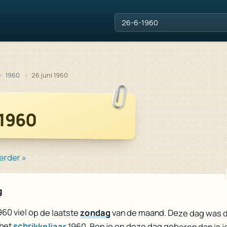
1960
26 juni 1960
 1960
erder »
g
1960 viel op de laatste
zondag
van de maand. Deze dag was 
 het
schrikkeljaar
1960. Ben je op deze dag geboren dan is j