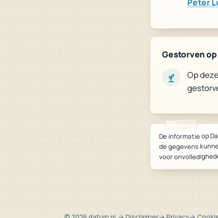
Peter L
Gestorven op 
Op deze 
gestorv
De informatie op Da
de gegevens kunne
voor onvolledighed
© 2026 datum.nl
→ Disclaimer
→ Privacy
→ Cooki