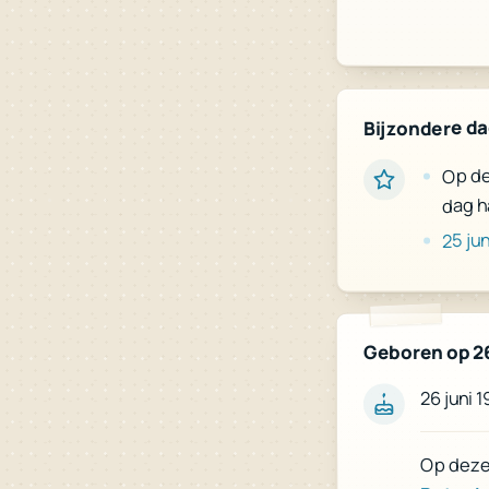
Bijzondere d
Op de
dag h
25 jun
Geboren op 26
26 juni 
Op deze 