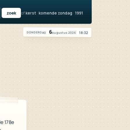
of
kerst
·
komende zondag
·
1991
Vandaag is het donderdag 6 augustus 2026
6
18:32
augustus 2026
DONDERDAG
de 178e
e