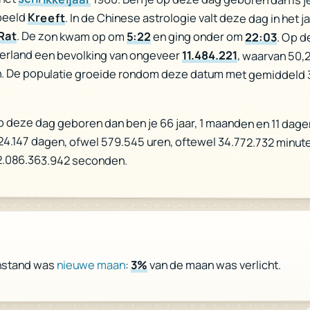
beeld
Kreeft
. In de Chinese astrologie valt deze dag in het j
Rat
. De zon kwam op om
5:22
en ging onder om
22:03
. Op 
erland een bevolking van ongeveer
11.484.221
, waarvan 50
. De populatie groeide rondom deze datum met gemiddeld 
p deze dag geboren dan ben je 66 jaar, 1 maanden en 11 dage
 24.147 dagen, ofwel 579.545 uren, oftewel 34.772.732 minut
2.086.363.942 seconden.
van de maan was verlicht.
3%
:
nieuwe maan
nstand was