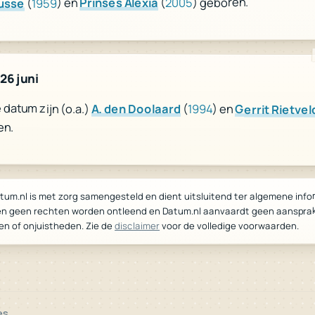
) geboren.
2005
(
Prinses Alexia
) en
1959
(
usse
26 juni
datum zijn (o.a.)
A. den Doolaard
(
1994
) en
Gerrit Rietvel
en.
tum.nl is met zorg samengesteld en dient uitsluitend ter algemene info
n geen rechten worden ontleend en Datum.nl aanvaardt geen aansprake
voor de volledige voorwaarden.
disclaimer
en of onjuistheden. Zie de
es