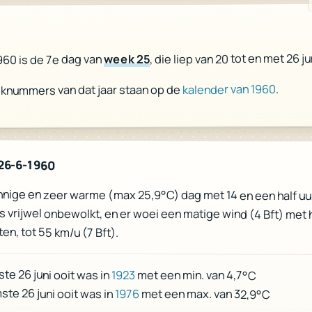
, die liep van 20 tot en met 26 ju
week 25
1960 is de 7e dag van
.
kalender van 1960
eknummers van dat jaar staan op de
26-6-1960
nige en zeer warme (max 25,9°C) dag met 14 en een half uu
s vrijwel onbewolkt, en er woei een matige wind (4 Bft) met
en, tot 55 km/u (7 Bft).
te 26 juni ooit was in
1923
met een min. van 4,7°C
te 26 juni ooit was in
1976
met een max. van 32,9°C