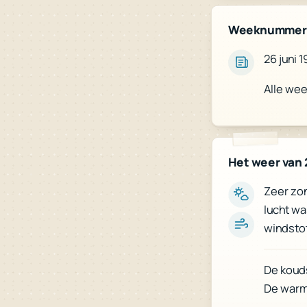
Weeknummer
26 juni 
Alle we
Het weer van 
Zeer zon
lucht wa
windstot
De kouds
De warms