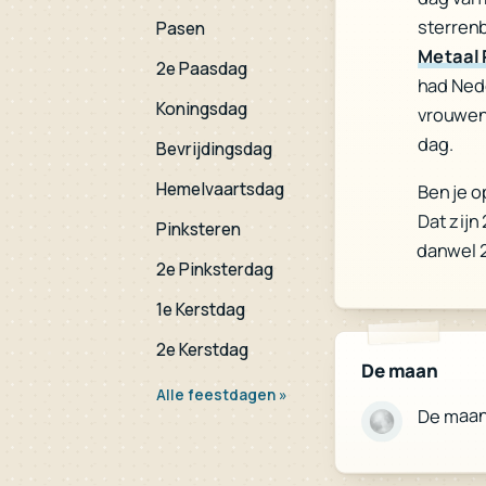
sterren
Pasen
Metaal 
2e Paasdag
had Ned
Koningsdag
vrouwen
dag.
Bevrijdingsdag
Hemelvaartsdag
Ben je o
Dat zijn
Pinksteren
danwel 
2e Pinksterdag
1e Kerstdag
2e Kerstdag
De maan
Alle feestdagen »
De maa