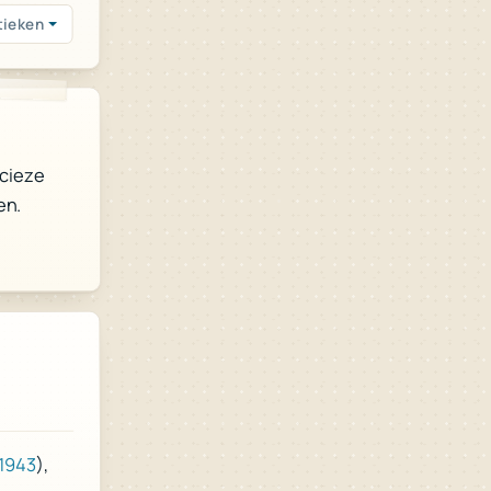
tieken
ecieze
en.
),
1943