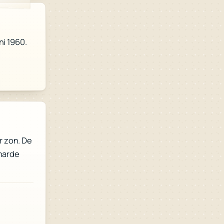
ni 1960.
r zon. De
 harde