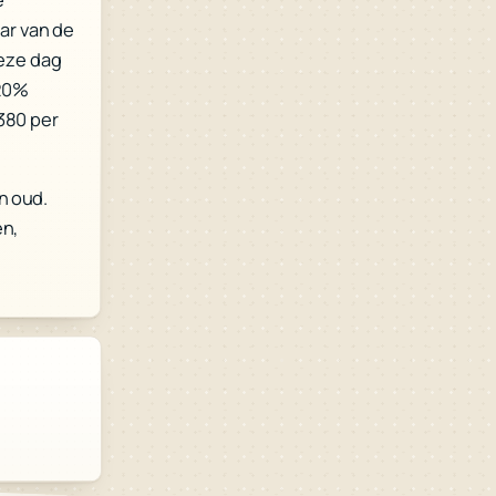
aar van de
deze dag
,20%
380 per
n oud.
en,