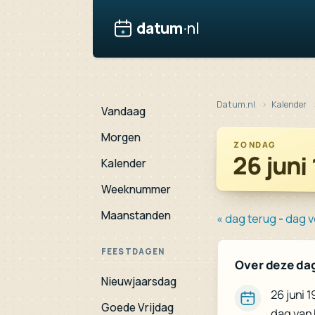
datum
·
nl
Datum.nl
Kalender
Vandaag
Morgen
ZONDAG
26 juni
Kalender
Weeknummer
Maanstanden
« dag terug
-
dag v
FEESTDAGEN
Over deze da
Nieuwjaarsdag
26 juni 
Goede Vrijdag
dag van