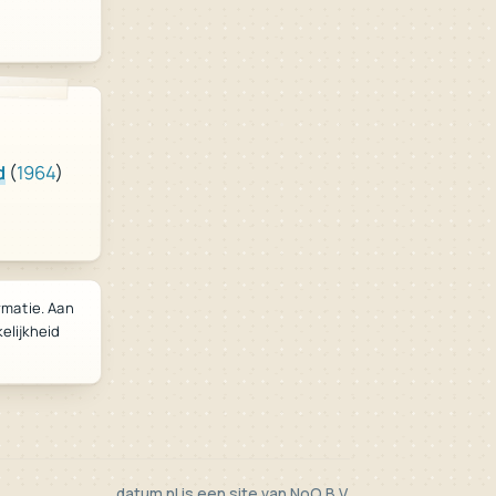
d
(
1964
)
rmatie. Aan
lijkheid
datum.nl is een site van
NoQ B.V.