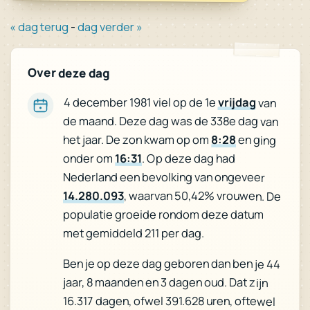
« dag terug
-
dag verder »
Over deze dag
4 december 1981 viel op de 1e
vrijdag
van
de maand. Deze dag was de 338e dag van
het jaar. De zon kwam op om
8:28
en ging
onder om
16:31
. Op deze dag had
Nederland een bevolking van ongeveer
14.280.093
, waarvan 50,42% vrouwen. De
populatie groeide rondom deze datum
met gemiddeld 211 per dag.
Ben je op deze dag geboren dan ben je 44
jaar, 8 maanden en 3 dagen oud. Dat zijn
16.317 dagen, ofwel 391.628 uren, oftewel