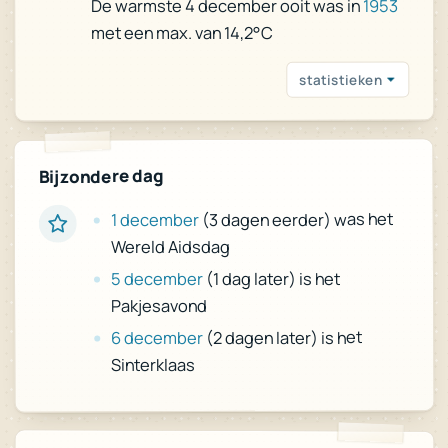
1953
De warmste 4 december ooit was in
met een max. van 14,2°C
statistieken
Bijzondere dag
(3 dagen eerder) was het
1 december
Wereld Aidsdag
(1 dag later) is het
5 december
Pakjesavond
(2 dagen later) is het
6 december
Sinterklaas