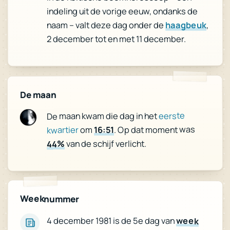
indeling uit de vorige eeuw, ondanks de
,
haagbeuk
naam – valt deze dag onder de
2 december tot en met 11 december.
De maan
eerste
De maan kwam die dag in het
. Op dat moment was
16:51
om
kwartier
van de schijf verlicht.
44%
Weeknummer
4 december 1981 is de 5e dag van
week