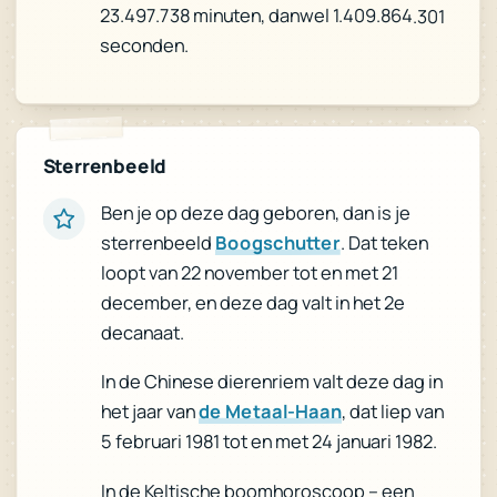
23.497.738 minuten, danwel 1.409.864.301
seconden.
Sterrenbeeld
Ben je op deze dag geboren, dan is je
. Dat teken
Boogschutter
sterrenbeeld
loopt van 22 november tot en met 21
december, en deze dag valt in het 2e
decanaat.
In de Chinese dierenriem valt deze dag in
, dat liep van
de Metaal-Haan
het jaar van
5 februari 1981 tot en met 24 januari 1982.
In de Keltische boomhoroscoop – een