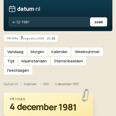
datum
·
nl
Vandaag is het vrijdag 7 augustus 2026
7
21:58
augustus 2026
VRIJDAG
Vandaag
Morgen
Kalender
Weeknummer
Tijd
Maanstanden
Sterrenbeelden
Feestdagen
Datum.nl
Kalender
1981
4 december 1981
VRIJDAG
4 december 1981