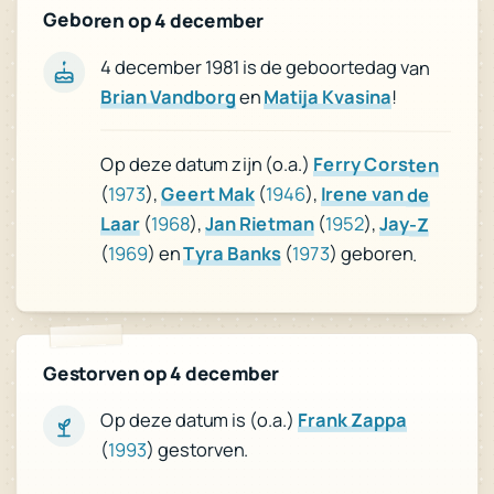
Geboren op 4 december
4 december 1981 is de geboortedag van
Brian Vandborg
en
Matija Kvasina
!
Op deze datum zijn (o.a.)
Ferry Corsten
(
1973
),
Geert Mak
(
1946
),
Irene van de
Laar
(
1968
),
Jan Rietman
(
1952
),
Jay-Z
(
1969
) en
Tyra Banks
(
1973
) geboren.
Gestorven op 4 december
Frank Zappa
Op deze datum is (o.a.)
) gestorven.
1993
(