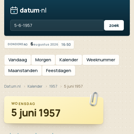
datum
·
nl
Vandaag is het donderdag 6 augustus 2026
6
16:50
augustus 2026
DONDERDAG
Vandaag
Morgen
Kalender
Weeknummer
Maanstanden
Feestdagen
Datum.nl
Kalender
1957
5 juni 1957
WOENSDAG
5 juni 1957