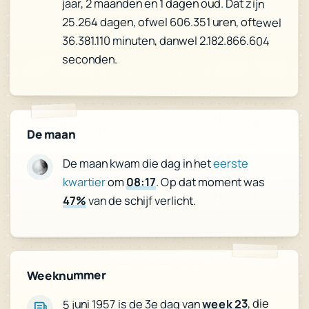
jaar, 2 maanden en 1 dagen oud. Dat zijn
25.264 dagen, ofwel 606.351 uren, oftewel
36.381.110 minuten, danwel 2.182.866.604
seconden.
De maan
eerste
De maan kwam die dag in het
. Op dat moment was
08:17
om
kwartier
van de schijf verlicht.
47%
Weeknummer
, die
week 23
5 juni 1957 is de 3e dag van