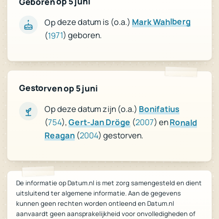
Geboren op 5 juni
Mark Wahlberg
Op deze datum is (o.a.)
) geboren.
1971
(
Gestorven op 5 juni
Op deze datum zijn (o.a.)
Bonifatius
(
754
),
Gert-Jan Dröge
(
2007
) en
Ronald
Reagan
(
2004
) gestorven.
De informatie op Datum.nl is met zorg samengesteld en dient
uitsluitend ter algemene informatie. Aan de gegevens
kunnen geen rechten worden ontleend en Datum.nl
aanvaardt geen aansprakelijkheid voor onvolledigheden of