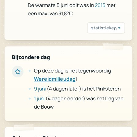
De warmste 5 juni ooit was in
2015
met
een max. van 31,8°C
statistieken
Bijzondere dag
Op deze dag is het tegenwoordig
!
Wereldmilieudag
(4 dagen later) is het Pinksteren
9 juni
(4 dagen eerder) was het Dag van
1 juni
de Bouw