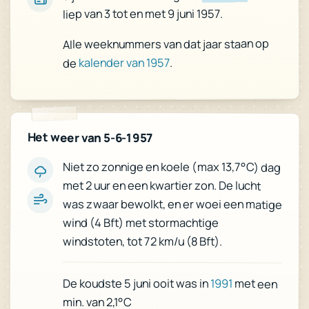
liep van 3 tot en met 9 juni 1957.
Alle weeknummers van dat jaar staan op
.
kalender van 1957
de
Het weer van 5-6-1957
Niet zo zonnige en koele (max 13,7°C) dag
met 2 uur en een kwartier zon. De lucht
was zwaar bewolkt, en er woei een matige
wind (4 Bft) met stormachtige
windstoten, tot 72 km/u (8 Bft).
De koudste 5 juni ooit was in
1991
met een
min. van 2,1°C