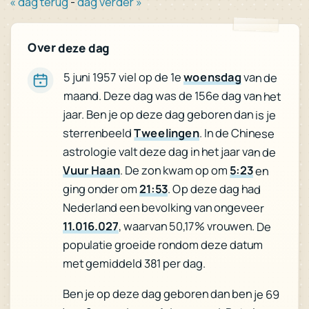
« dag terug
-
dag verder »
Over deze dag
5 juni 1957 viel op de 1e
woensdag
van de
maand. Deze dag was de 156e dag van het
jaar. Ben je op deze dag geboren dan is je
sterrenbeeld
Tweelingen
. In de Chinese
astrologie valt deze dag in het jaar van de
Vuur Haan
. De zon kwam op om
5:23
en
ging onder om
21:53
. Op deze dag had
Nederland een bevolking van ongeveer
11.016.027
, waarvan 50,17% vrouwen. De
populatie groeide rondom deze datum
met gemiddeld 381 per dag.
Ben je op deze dag geboren dan ben je 69